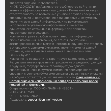
является задачей Пользователя.
Ни УК "ДОХОДЪ" ни Администратор/Оператор сайта, ни их
агенты и аффилированные лица (далее - Компания) не несут
ответственности за возможные убытки в случае совершения
операций либо инвестирования в финансовые инструменты,
упомянутые в данной информации, и не рекомендуют
использовать указанную информацию в качестве
единственного источника информации при принятии
инвестиционного решения.
Компания вправе в любой момент внести в информацию
любые изменения. Компания, ее агенты, работники и
аффилированные лица могут в некоторых случаях участвовать
в операциях с ценными бумагами, упомянутыми на данной
странице, или вступать в отношения с эмитентами этих
ценных бумаг.
Компания не обещает и не гарантирует доходность вложений.
Результаты инвестирования в прошлом не определяют доходы
в будущем, государство не гарантирует доходность
инвестиций в ценные бумаги. Компания предупреждает, что
операции с ценными бумагами связаны с различными рисками
и требуют соответствующих знаний и опыта.
Ознакомитесь с
Соглашением об использовании сайта для получения более
подробной информации.
Оператор услуг: ООО «ОНЛАЙН – ИНВЕСТ»
ИНН 7841467519
ОГРН 1127847379351
Поддержка:
support@onlineinvest.ru