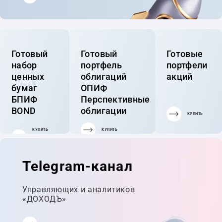
Готовый
Готовый
Готовые
набор
портфель
портфели
ценных
облигаций
акций
бумаг
ОПИФ
БПИФ
Перспективные
BOND
облигации
КУПИТЬ
КУПИТЬ
КУПИТЬ
ГОТОВЫЙ
ПОРТФЕЛЬ
Telegram-канал
Управляющих и аналитиков
«ДОХОДЪ»