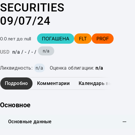
SECURITIES
09/07/24
ПОГАШЕНА
FLT
PROF
0.0 лет до: null
n/a
USD
n/a
/
-
/
-
/
Ликвидность:
n/a
Оценка облигации:
n/a
Подробно
Комментарии
Календарь выплат
Основное
Основные данные