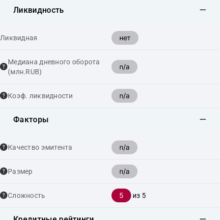
Ликвидность
нет
Ликвидная
Медиана дневного оборота
n/a
(млн.RUB)
n/a
Коэф. ликвидности
Факторы
n/a
Качество эмитента
n/a
Размер
5
Сложность
из 5
Кредитные рейтинги