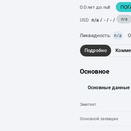
ПОГ
0.0 лет до: null
n/a
USD
n/a
/
-
/
-
/
Ликвидность:
n/a
О
Подробно
Комме
Основное
Основные данные
Эмитент
Основной заемщик