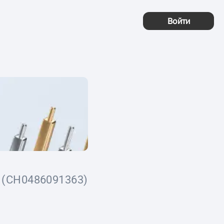
Войти
(CH0486091363)