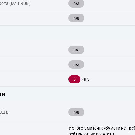
n/a
рота (млн.RUB)
n/a
n/a
n/a
5
из 5
ги
n/a
ХОДЪ
У этого эмитента/бумаги нет ре
рейтинговых агентств.