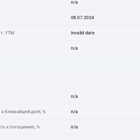
n/a
08.07.2024
ит. YTM
Invalid date
n/a
ь
n/a
 к ближайшей дате, %
n/a
ть к погашению, %
n/a