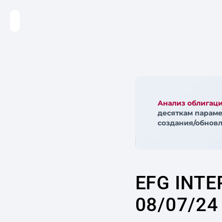
Анализ облигац
десяткам параме
создания/обновл
EFG INTE
08/07/24