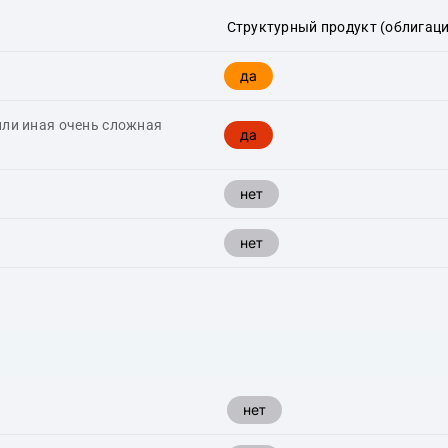
Структурный продукт (облигаци
да
или иная очень сложная
да
нет
нет
нет