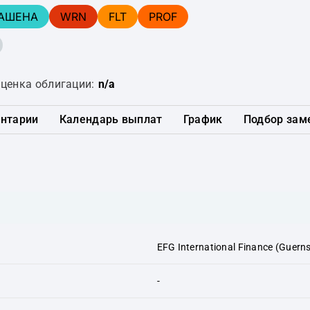
АШЕНА
WRN
FLT
PROF
ценка облигации:
n/a
нтарии
Календарь выплат
График
Подбор зам
EFG International Finance (Guerns
-