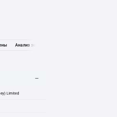
ены
Анализ эмитента
Карта рынка
Другие обл
ey) Limited