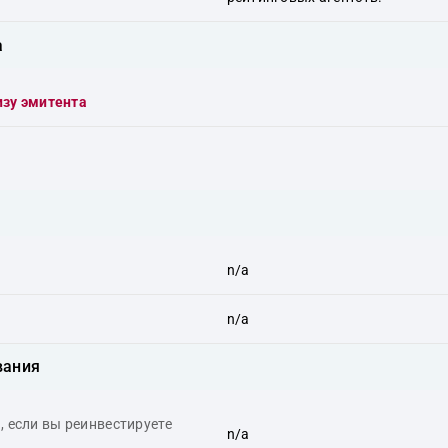
а
изу эмитента
n/a
n/a
вания
 если вы реинвестируете
n/a