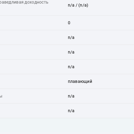
праведливая доходность
n/a
/ (n/a)
0
n/a
n/a
n/a
плавающий
ты
n/a
n/a