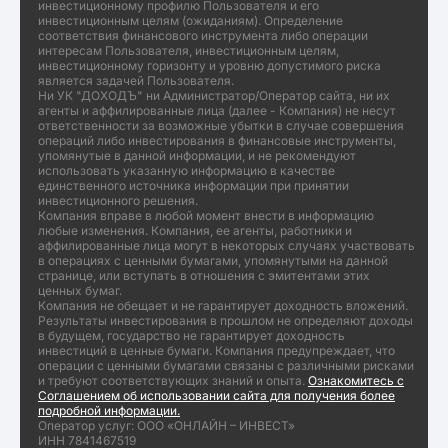
инвестиционному профилю Пользователя и его
инвестиционным целям (ожиданиям). Определение
соответствия финансового инструмента либо операции
интересам Пользователя, инвестиционным целям,
инвестиционному горизонту и уровню допустимого риска
является задачей Пользователя.
Ни УК "ДОХОДЪ" ни Администратор/Оператор сайта, ни их
агенты и аффилированные лица (далее - Компания) не несут
ответственности за возможные убытки в случае совершения
операций либо инвестирования в финансовые инструменты,
упомянутые в данной информации, и не рекомендуют
использовать указанную информацию в качестве
единственного источника информации при принятии
инвестиционного решения.
Компания вправе в любой момент внести в информацию
любые изменения. Компания, ее агенты, работники и
аффилированные лица могут в некоторых случаях участвовать
в операциях с ценными бумагами, упомянутыми на данной
странице, или вступать в отношения с эмитентами этих
ценных бумаг.
Компания не обещает и не гарантирует доходность вложений.
Результаты инвестирования в прошлом не определяют доходы
в будущем, государство не гарантирует доходность
инвестиций в ценные бумаги. Компания предупреждает, что
операции с ценными бумагами связаны с различными рисками
и требуют соответствующих знаний и опыта.
Ознакомитесь с
Соглашением об использовании сайта для получения более
подробной информации.
Оператор услуг: ООО «ОНЛАЙН – ИНВЕСТ»
ИНН 7841467519