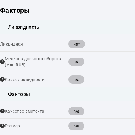
Факторы
Ликвидность
нет
Ликвидная
Медиана дневного оборота
n/a
(млн.RUB)
n/a
Коэф. ликвидности
Факторы
n/a
Качество эмитента
n/a
Размер