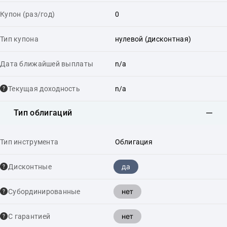
Купон (раз/год)
0
Тип купона
нулевой (дисконтная)
Дата ближайшей выплаты
n/a
Текущая доходность
n/a
Тип облигаций
Тип инструмента
Облигация
да
Дисконтные
нет
Cубординированные
нет
С гарантией