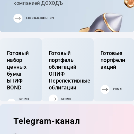
компанией ДОХОДЪ
КАК СТАТЬ КЛИЕНТОМ
Готовый
Готовый
Готовые
набор
портфель
портфели
ценных
облигаций
акций
бумаг
ОПИФ
БПИФ
Перспективные
BOND
облигации
КУПИТЬ
КУПИТЬ
КУПИТЬ
ГОТОВЫЙ
ПОРТФЕЛЬ
Telegram-канал