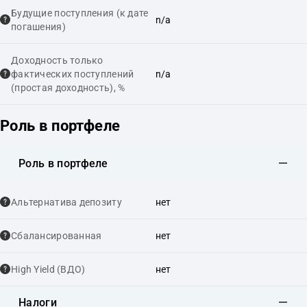
Будущие поступления (к дате
n/a
погашения)
Доходность только
фактических поступлений
n/a
(простая доходность), %
Роль в портфеле
Роль в портфеле
Альтернатива депозиту
нет
Сбалансированная
нет
High Yield (ВДО)
нет
Налоги