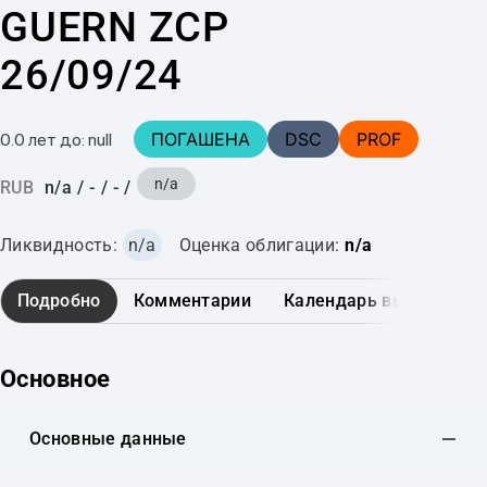
GUERN ZCP
26/09/24
ПОГАШЕНА
DSC
PROF
0.0 лет до: null
n/a
RUB
n/a
/
-
/
-
/
Ликвидность:
n/a
Оценка облигации:
n/a
Подробно
Комментарии
Календарь выплат
Основное
Основные данные