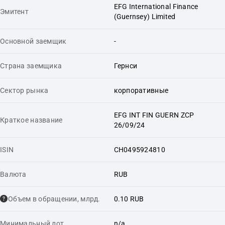
EFG International Finance
Эмитент
(Guernsey) Limited
Основной заемщик
-
Страна заемщика
Гернси
Сектор рынка
корпоративные
EFG INT FIN GUERN ZCP
Краткое название
26/09/24
ISIN
CH0495924810
Валюта
RUB
Объем в обращении, млрд.
0.10 RUB
Минимальный лот
n/a