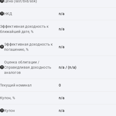
Цена (last/bid/ask)
НКД
n/a
Эффективная доходность к
n/a
ближайшей дате, %
Эффективная доходность к
n/a
погашению, %
Оценка облигации /
Справедливая доходность
n/a
/ (n/a)
аналогов
Текущий номинал
0
Купон, %
n/a
Купон
n/a