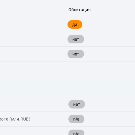
Облигация
да
нет
нет
нет
n/a
рота (млн.RUB)
n/a