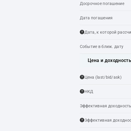
Досрочное погашение
Дата погашения
Дата, к которой рассч
Событие в ближ. дату
Цена и доходност
Цена (last/bid/ask)
НКД
Эффективная доходность
Эффективная доходнос