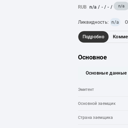
n/a
RUB
n/a
/
-
/
-
/
Ликвидность:
n/a
О
Подробно
Комме
Основное
Основные данные
Эмитент
Основной заемщик
Страна заемщика