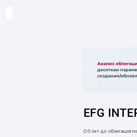
Анализ облигац
десяткам параме
создания/обновл
EFG INTE
0.0 лет до: облигация п