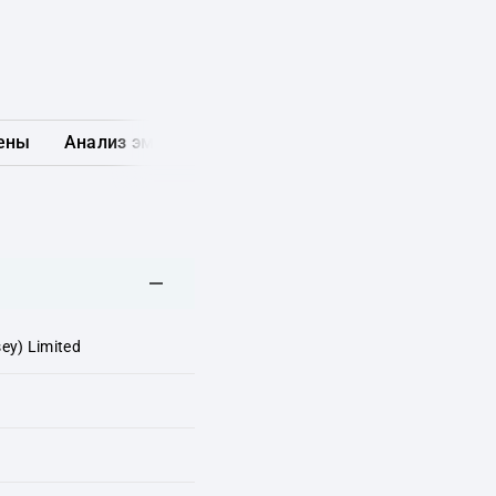
ены
Анализ эмитента
Карта рынка
Другие обл
ey) Limited