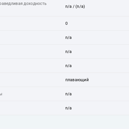
праведливая доходность
n/a
/ (n/a)
0
n/a
n/a
n/a
плавающий
ты
n/a
n/a