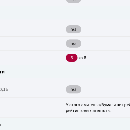
n/a
n/a
5
из 5
ги
n/a
ХОДЪ
У этого эмитента/бумаги нет ре
рейтинговых агентств.
а