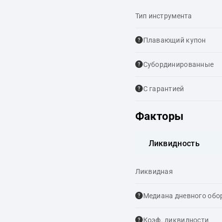
Тип инструмента
Плавающий купон
Cубординированные
С гарантией
Факторы
Ликвидность
Ликвидная
Медиана дневного обо
Коэф. ликвидности