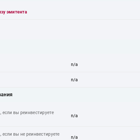
изу эмитента
n/a
n/a
вания
 если вы реинвестируете
n/a
 если вы не реинвестируете
n/a