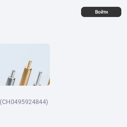
Войти
(CH0495924844)