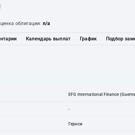
ценка облигации:
n/a
нтарии
Календарь выплат
График
Подбор зам
EFG International Finance (Guerns
-
Гернси