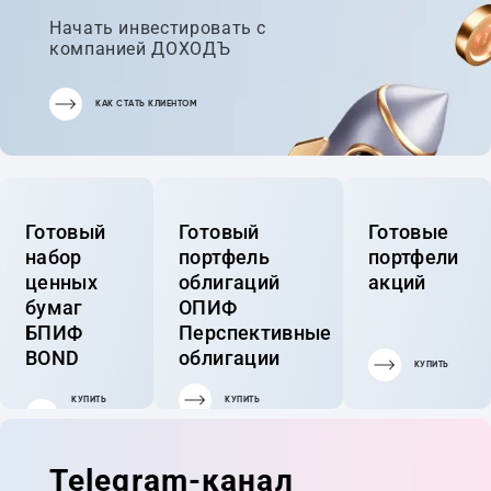
Начать инвестировать с
компанией ДОХОДЪ
КАК СТАТЬ КЛИЕНТОМ
Готовый
Готовый
Готовые
набор
портфель
портфели
ценных
облигаций
акций
бумаг
ОПИФ
БПИФ
Перспективные
BOND
облигации
КУПИТЬ
КУПИТЬ
КУПИТЬ
ГОТОВЫЙ
ПОРТФЕЛЬ
Telegram-канал