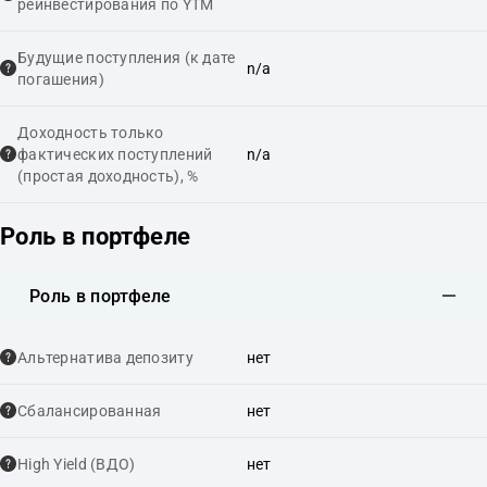
реинвестирования по YTM
Будущие поступления (к дате
n/a
погашения)
Доходность только
фактических поступлений
n/a
(простая доходность), %
Роль в портфеле
Роль в портфеле
Альтернатива депозиту
нет
Сбалансированная
нет
High Yield (ВДО)
нет