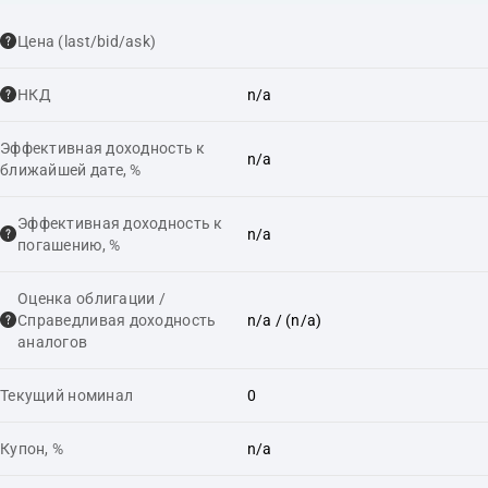
Цена (last/bid/ask)
НКД
n/a
Эффективная доходность к
n/a
ближайшей дате, %
Эффективная доходность к
n/a
погашению, %
Оценка облигации /
Справедливая доходность
n/a
/ (n/a)
аналогов
Текущий номинал
0
Купон, %
n/a