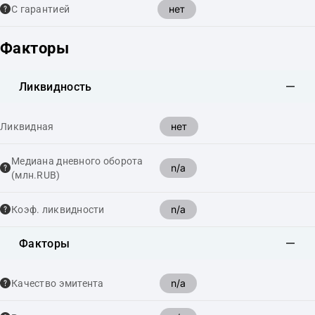
нет
С гарантией
Факторы
Ликвидность
нет
Ликвидная
Медиана дневного оборота
n/a
(млн.RUB)
n/a
Коэф. ликвидности
Факторы
n/a
Качество эмитента