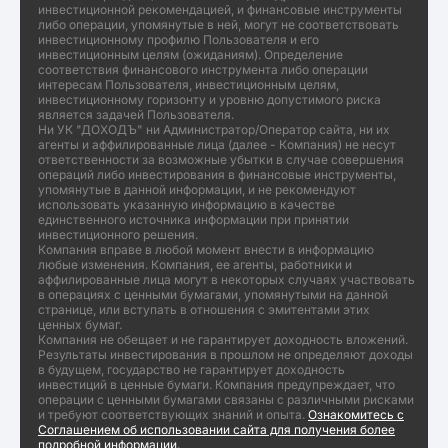
инвестиционной рекомендацией, и финансовые инструменты
либо операции, упомянутые в ней, могут не соответствовать
инвестиционному профилю Пользователя и его
инвестиционным целям (ожиданиям). Определение
соответствия финансового инструмента либо операции
интересам Пользователя, инвестиционным целям,
инвестиционному горизонту и уровню допустимого риска
является задачей Пользователя.
Ни УК "ДОХОДЪ" ни Администратор/Оператор сайта, ни их
агенты и аффилированные лица (далее - Компания) не несут
ответственности за возможные убытки в случае совершения
операций либо инвестирования в финансовые инструменты,
упомянутые в данной информации, и не рекомендуют
использовать указанную информацию в качестве
единственного источника информации при принятии
инвестиционного решения.
Компания вправе в любой момент внести в информацию
любые изменения. Компания, ее агенты, работники и
аффилированные лица могут в некоторых случаях участвовать
в операциях с ценными бумагами, упомянутыми на данной
странице, или вступать в отношения с эмитентами этих
ценных бумаг.
Компания не обещает и не гарантирует доходность вложений.
Результаты инвестирования в прошлом не определяют доходы
в будущем, государство не гарантирует доходность
инвестиций в ценные бумаги. Компания предупреждает, что
операции с ценными бумагами связаны с различными рисками
и требуют соответствующих знаний и опыта.
Ознакомитесь с
Соглашением об использовании сайта для получения более
подробной информации.