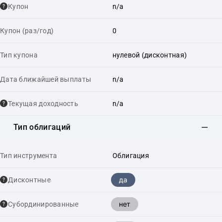
Купон
n/a
Купон (раз/год)
0
Тип купона
нулевой (дисконтная)
Дата ближайшей выплаты
n/a
Текущая доходность
n/a
Тип облигаций
Тип инструмента
Облигация
да
Дисконтные
нет
Cубординированные