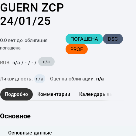
GUERN ZCP
24/01/25
ПОГАШЕНА
DSC
0.0 лет до: облигация
погашена
PROF
n/a
RUB
n/a
/
-
/
-
/
Ликвидность:
n/a
Оценка облигации:
n/a
Подробно
Комментарии
Календарь выплат
Основное
Основные данные