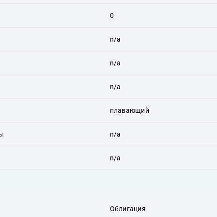
0
n/a
n/a
n/a
плавающий
ты
n/a
n/a
Облигация