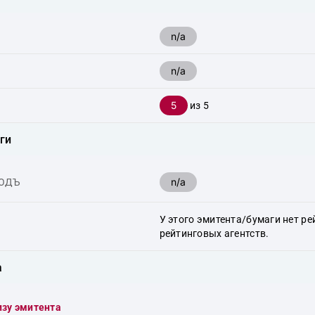
n/a
n/a
5
из 5
ги
n/a
ХОДЪ
У этого эмитента/бумаги нет ре
рейтинговых агентств.
а
изу эмитента