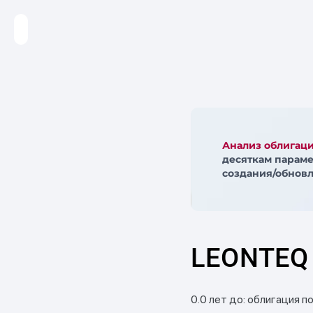
Анализ облигац
десяткам параме
создания/обновл
LEONTEQ 
0.0 лет до: облигация п