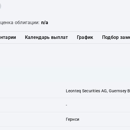
ценка облигации:
n/a
нтарии
Календарь выплат
График
Подбор зам
Leonteq Securities AG, Guernsey 
-
Гернси