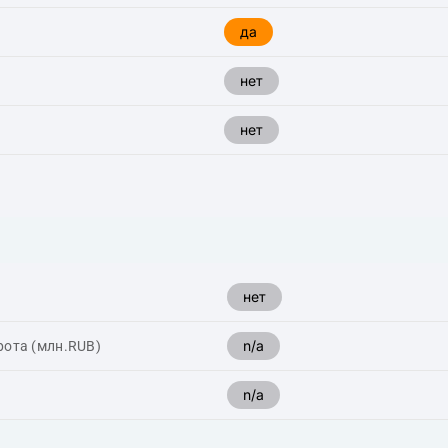
да
нет
нет
нет
n/a
рота (млн.RUB)
n/a