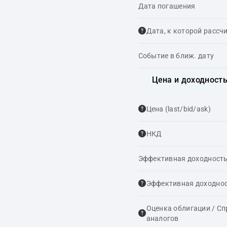
Дата погашения
Дата, к которой рассч
Событие в ближ. дату
Цена и доходност
Цена (last/bid/ask)
НКД
Эффективная доходность
Эффективная доходнос
Оценка облигации / С
аналогов