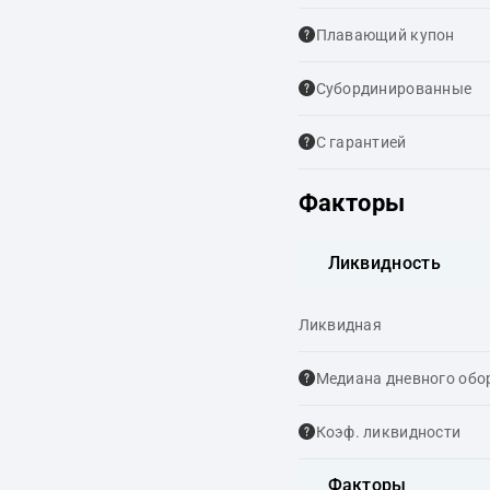
Плавающий купон
Cубординированные
С гарантией
Факторы
Ликвидность
Ликвидная
Медиана дневного обо
Коэф. ликвидности
Факторы