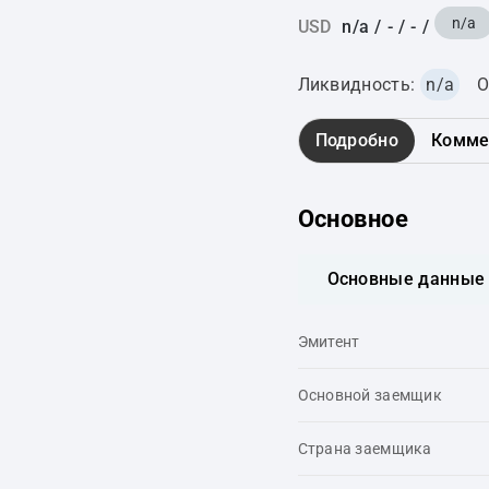
n/a
USD
n/a
/
-
/
-
/
Ликвидность:
n/a
О
Подробно
Комме
Основное
Основные данные
Эмитент
Основной заемщик
Страна заемщика