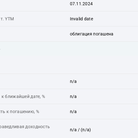
07.11.2024
ит. YTM
Invalid date
облигация погашена
ь
n/a
 к ближайшей дате, %
n/a
ть к погашению, %
n/a
праведливая доходность
n/a
/ (n/a)