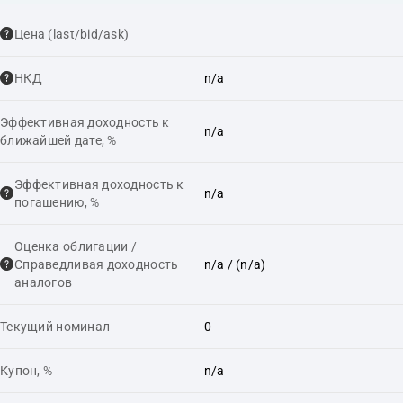
Цена (last/bid/ask)
НКД
n/a
Эффективная доходность к
n/a
ближайшей дате, %
Эффективная доходность к
n/a
погашению, %
Оценка облигации /
Справедливая доходность
n/a
/ (n/a)
аналогов
Текущий номинал
0
Купон, %
n/a