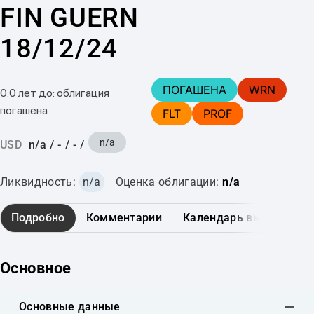
FIN GUERN
18/12/24
ПОГАШЕНА
WRN
0.0 лет до: облигация
погашена
FLT
PROF
n/a
USD
n/a
/
-
/
-
/
Ликвидность:
n/a
Оценка облигации:
n/a
Подробно
Комментарии
Календарь выплат
Основное
Основные данные