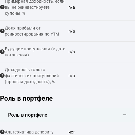
Примерная доходность, если
вы не реинвестируете
n/a
купоны, %
Доля прибыли от
n/a
реинвестирования по YTM
Будущие поступления (к дате
n/a
погашения)
Доходность только
фактических поступлений
n/a
(простая доходность), %
Роль в портфеле
Роль в портфеле
Альтернатива депозиту
нет