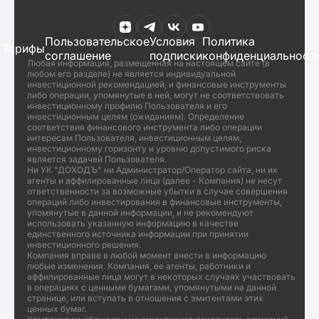
Пользовательское
Условия
Политика
Тарифы
соглашение
подписки
конфиденциальност
Любая информация, размещенная на настоящем сайте (в
любом его разделе) не является индивидуальной
инвестиционной рекомендацией, и финансовые инструменты
либо операции, упомянутые в ней, могут не соответствовать
инвестиционному профилю Пользователя и его
инвестиционным целям (ожиданиям). Определение
соответствия финансового инструмента либо операции
интересам Пользователя, инвестиционным целям,
инвестиционному горизонту и уровню допустимого риска
является задачей Пользователя.
Ни УК "ДОХОДЪ" ни Администратор/Оператор сайта, ни их
агенты и аффилированные лица (далее - Компания) не несут
ответственности за возможные убытки в случае совершения
операций либо инвестирования в финансовые инструменты,
упомянутые в данной информации, и не рекомендуют
использовать указанную информацию в качестве
единственного источника информации при принятии
инвестиционного решения.
Компания вправе в любой момент внести в информацию
любые изменения. Компания, ее агенты, работники и
аффилированные лица могут в некоторых случаях участвовать
в операциях с ценными бумагами, упомянутыми на данной
странице, или вступать в отношения с эмитентами этих
ценных бумаг.