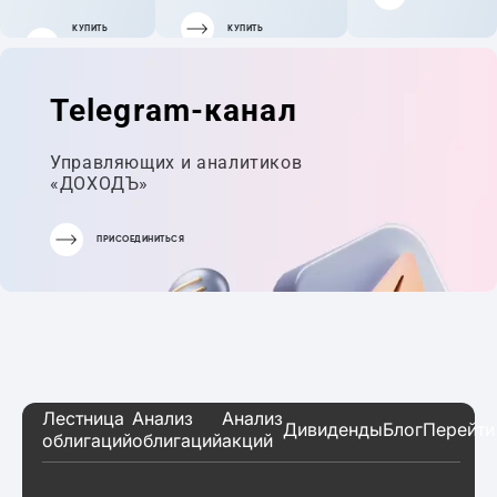
КУПИТЬ
КУПИТЬ
ГОТОВЫЙ
ПОРТФЕЛЬ
Telegram-канал
Управляющих и аналитиков
«ДОХОДЪ»
ПРИСОЕДИНИТЬСЯ
Лестница
Анализ
Анализ
Дивиденды
Блог
Перейти
облигаций
облигаций
акций