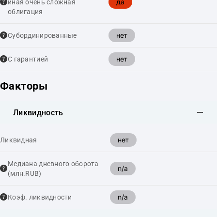
да
иная очень сложная
облигация
нет
Cубординированные
нет
С гарантией
Факторы
Ликвидность
нет
Ликвидная
Медиана дневного оборота
n/a
(млн.RUB)
n/a
Коэф. ликвидности