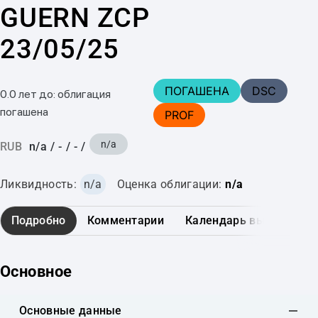
GUERN ZCP
23/05/25
ПОГАШЕНА
DSC
0.0 лет до: облигация
погашена
PROF
n/a
RUB
n/a
/
-
/
-
/
Ликвидность:
n/a
Оценка облигации:
n/a
Подробно
Комментарии
Календарь выплат
Основное
Основные данные