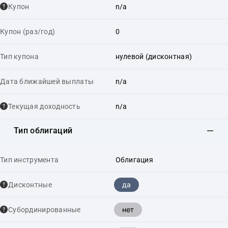
Купон
n/a
Купон (раз/год)
0
Тип купона
нулевой (дисконтная)
Дата ближайшей выплаты
n/a
Текущая доходность
n/a
Тип облигаций
Тип инструмента
Облигация
да
Дисконтные
нет
Cубординированные