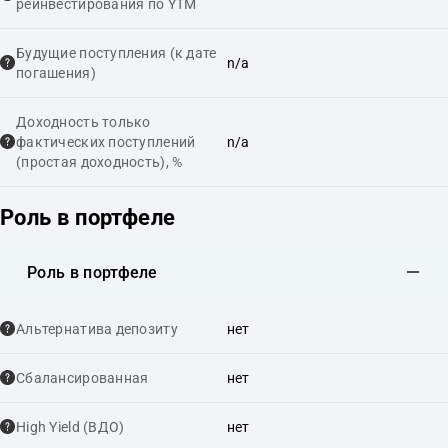
реинвестирования по YTM
Будущие поступления (к дате
n/a
погашения)
Доходность только
фактических поступлений
n/a
(простая доходность), %
Роль в портфеле
Роль в портфеле
Альтернатива депозиту
нет
Сбалансированная
нет
High Yield (ВДО)
нет