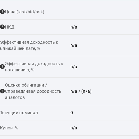
Цена (last/bid/ask)
НКД
n/a
Эффективная доходность к
n/a
ближайшей дате, %
Эффективная доходность к
n/a
погашению, %
Оценка облигации /
Справедливая доходность
n/a
/ (n/a)
аналогов
Текущий номинал
0
Купон, %
n/a