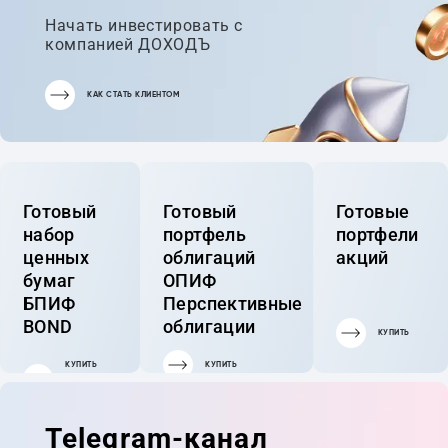
Начать инвестировать с
компанией ДОХОДЪ
КАК СТАТЬ КЛИЕНТОМ
Готовый
Готовый
Готовые
набор
портфель
портфели
ценных
облигаций
акций
бумаг
ОПИФ
БПИФ
Перспективные
BOND
облигации
КУПИТЬ
КУПИТЬ
КУПИТЬ
ГОТОВЫЙ
ПОРТФЕЛЬ
Telegram-канал