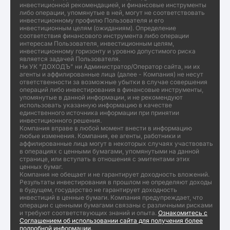
инвестиционной рекомендацией, и финансовые инструменты
либо операции, упомянутые в ней, могут не соответствовать
инвестиционному профилю Пользователя и его
инвестиционным целям (ожиданиям). Определение
соответствия финансового инструмента либо операции
интересам Пользователя, инвестиционным целям,
инвестиционному горизонту и уровню допустимого риска
является задачей Пользователя.
Ни УК "ДОХОДЪ" ни Администратор/Оператор сайта, ни их
агенты и аффилированные лица (далее - Компания) не несут
ответственности за возможные убытки в случае совершения
операций либо инвестирования в финансовые инструменты,
упомянутые в данной информации, и не рекомендуют
использовать указанную информацию в качестве
единственного источника информации при принятии
инвестиционного решения.
Компания вправе в любой момент внести в информацию
любые изменения. Компания, ее агенты, работники и
аффилированные лица могут в некоторых случаях участвовать
в операциях с ценными бумагами, упомянутыми на данной
странице, или вступать в отношения с эмитентами этих
ценных бумаг.
Компания не обещает и не гарантирует доходность вложений.
Результаты инвестирования в прошлом не определяют доходы
в будущем, государство не гарантирует доходность
инвестиций в ценные бумаги. Компания предупреждает, что
операции с ценными бумагами связаны с различными рисками
и требуют соответствующих знаний и опыта.
Ознакомитесь с
Соглашением об использовании сайта для получения более
подробной информации.