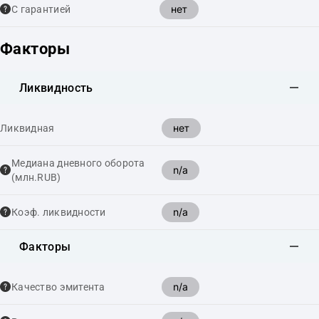
нет
С гарантией
Факторы
Ликвидность
нет
Ликвидная
Медиана дневного оборота
n/a
(млн.RUB)
n/a
Коэф. ликвидности
Факторы
n/a
Качество эмитента