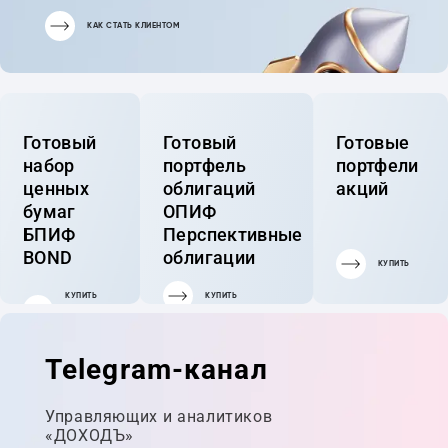
КАК СТАТЬ КЛИЕНТОМ
Готовый
Готовый
Готовые
набор
портфель
портфели
ценных
облигаций
акций
бумаг
ОПИФ
БПИФ
Перспективные
BOND
облигации
КУПИТЬ
КУПИТЬ
КУПИТЬ
ГОТОВЫЙ
ПОРТФЕЛЬ
Telegram-канал
Управляющих и аналитиков
«ДОХОДЪ»