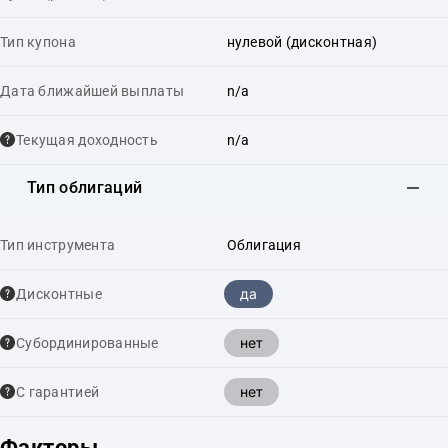
Тип купона
нулевой (дисконтная)
Дата ближайшей выплаты
n/a
Текущая доходность
n/a
Тип облигаций
Тип инструмента
Облигация
да
Дисконтные
нет
Cубординированные
нет
С гарантией
Факторы