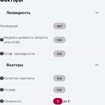
Ликвидность
нет
Ликвидная
Медиана дневного оборота
n/a
(млн.RUB)
n/a
Коэф. ликвидности
Факторы
n/a
Качество эмитента
n/a
Размер
5
Сложность
из 5