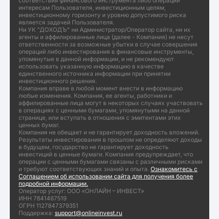
соответствия финансового инструмента либо операции
интересам Пользователя, инвестиционным целям,
инвестиционному горизонту и уровню допустимого риска
является задачей Пользователя.
Ни УК "ДОХОДЪ" ни Администратор/Оператор сайта, ни их
агенты и аффилированные лица (далее - Компания) не несут
ответственности за возможные убытки в случае совершения
операций либо инвестирования в финансовые инструменты,
упомянутые в данной информации, и не рекомендуют
использовать указанную информацию в качестве
единственного источника информации при принятии
инвестиционного решения.
Компания вправе в любой момент внести в информацию
любые изменения. Компания, ее агенты, работники и
аффилированные лица могут в некоторых случаях участвовать
в операциях с ценными бумагами, упомянутыми на данной
странице, или вступать в отношения с эмитентами этих
ценных бумаг.
Компания не обещает и не гарантирует доходность вложений.
Результаты инвестирования в прошлом не определяют доходы
в будущем, государство не гарантирует доходность
инвестиций в ценные бумаги. Компания предупреждает, что
операции с ценными бумагами связаны с различными рисками
и требуют соответствующих знаний и опыта.
Ознакомитесь с
Соглашением об использовании сайта для получения более
подробной информации.
Оператор услуг: ООО «ОНЛАЙН – ИНВЕСТ»
ИНН 7841467519
ОГРН 1127847379351
Поддержка:
support@onlineinvest.ru