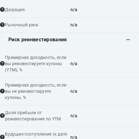
Дюрация
n/a
Рыночный риск
n/a
Риск реинвестирования
Примерная доходность, если
вы реинвестируете купоны
n/a
(YTM), %
Примерная доходность, если
вы не реинвестируете
n/a
купоны, %
Доля прибыли от
n/a
реинвестирования по YTM
Будущие поступления (к дате
n/a