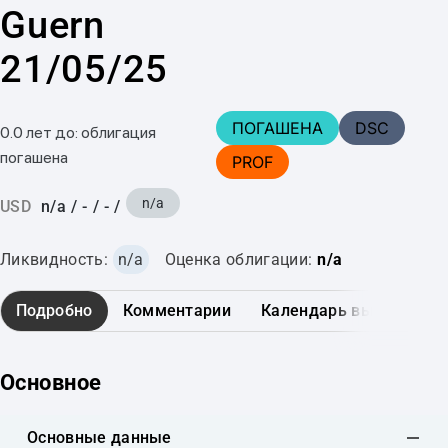
Guern
21/05/25
ПОГАШЕНА
DSC
0.0 лет до: облигация
погашена
PROF
n/a
USD
n/a
/
-
/
-
/
Ликвидность:
n/a
Оценка облигации:
n/a
Подробно
Комментарии
Календарь выплат
Основное
Основные данные