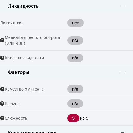
Ликвидность
нет
Ликвидная
Медиана дневного оборота
n/a
(млн.RUB)
n/a
Коэф. ликвидности
Факторы
n/a
Качество эмитента
n/a
Размер
5
Сложность
из 5
Кредитные рейтинги