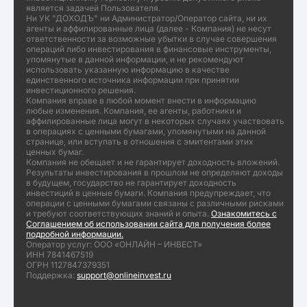
является задачей Пользователя.
Ни УК "ДОХОДЪ" ни Администратор/Оператор сайта, ни их
агенты и аффилированные лица (далее - Компания) не несут
ответственности за возможные убытки в случае совершения
операций либо инвестирования в финансовые инструменты,
упомянутые в данной информации, и не рекомендуют
использовать указанную информацию в качестве
единственного источника информации при принятии
инвестиционного решения.
Компания вправе в любой момент внести в информацию
любые изменения. Компания, ее агенты, работники и
аффилированные лица могут в некоторых случаях участвовать
в операциях с ценными бумагами, упомянутыми на данной
странице, или вступать в отношения с эмитентами этих
ценных бумаг.
Компания не обещает и не гарантирует доходность вложений.
Результаты инвестирования в прошлом не определяют доходы
в будущем, государство не гарантирует доходность
инвестиций в ценные бумаги. Компания предупреждает, что
операции с ценными бумагами связаны с различными рисками
и требуют соответствующих знаний и опыта.
Ознакомитесь с
Соглашением об использовании сайта для получения более
подробной информации.
Оператор услуг: ООО «ОНЛАЙН – ИНВЕСТ»
ИНН 7841467519
ОГРН 1127847379351
Поддержка:
support@onlineinvest.ru