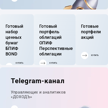
Готовый
Готовый
Готовые
набор
портфель
портфели
ценных
облигаций
акций
бумаг
ОПИФ
БПИФ
Перспективные
BOND
облигации
КУПИТЬ
КУПИТЬ
КУПИТЬ
ГОТОВЫЙ
ПОРТФЕЛЬ
Telegram-канал
Управляющих и аналитиков
«ДОХОДЪ»