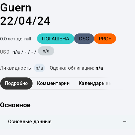
Guern
22/04/24
ПОГАШЕНА
DSC
PROF
0.0 лет до: null
n/a
USD
n/a
/
-
/
-
/
Ликвидность:
n/a
Оценка облигации:
n/a
Подробно
Комментарии
Календарь выплат
Основное
Основные данные