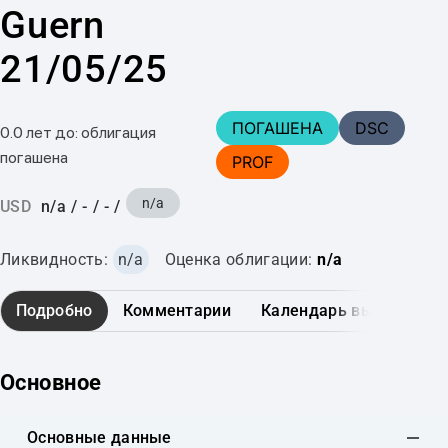
Guern
21/05/25
ПОГАШЕНА
DSC
0.0 лет до: облигация
погашена
PROF
n/a
USD
n/a
/
-
/
-
/
Ликвидность:
n/a
Оценка облигации:
n/a
Подробно
Комментарии
Календарь выплат
Основное
Основные данные