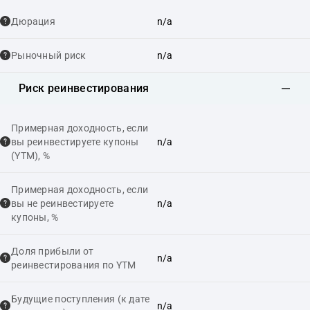
Дюрация
n/a
Рыночный риск
n/a
Риск реинвестирования
Примерная доходность, если
вы реинвестируете купоны
n/a
(YTM), %
Примерная доходность, если
вы не реинвестируете
n/a
купоны, %
Доля прибыли от
n/a
реинвестирования по YTM
Будущие поступления (к дате
n/a