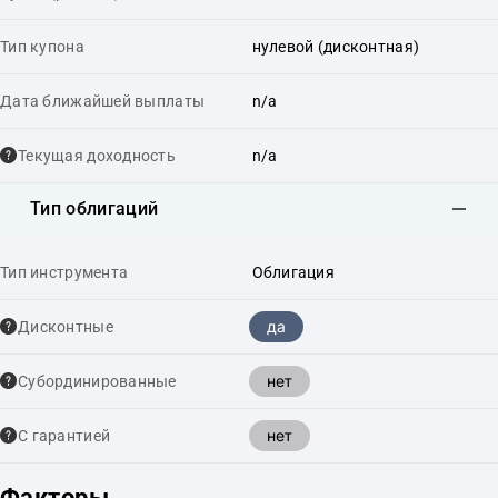
Тип купона
нулевой (дисконтная)
Дата ближайшей выплаты
n/a
Текущая доходность
n/a
Тип облигаций
Тип инструмента
Облигация
да
Дисконтные
нет
Cубординированные
нет
С гарантией
Факторы