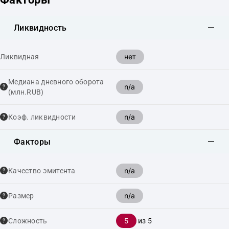
Ликвидность
нет
Ликвидная
Медиана дневного оборота
n/a
(млн.RUB)
n/a
Коэф. ликвидности
Факторы
n/a
Качество эмитента
n/a
Размер
5
Сложность
из 5