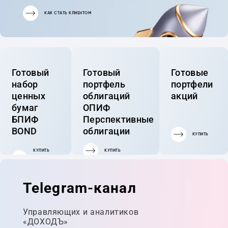
КАК СТАТЬ КЛИЕНТОМ
Готовый
Готовый
Готовые
набор
портфель
портфели
ценных
облигаций
акций
бумаг
ОПИФ
БПИФ
Перспективные
BOND
облигации
КУПИТЬ
КУПИТЬ
КУПИТЬ
ГОТОВЫЙ
ПОРТФЕЛЬ
Telegram-канал
Управляющих и аналитиков
«ДОХОДЪ»