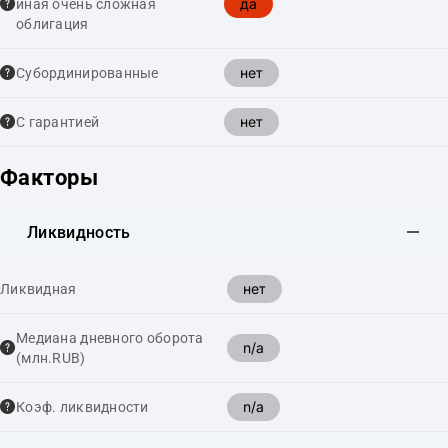
да
иная очень сложная
облигация
нет
Cубординированные
нет
С гарантией
Факторы
Ликвидность
нет
Ликвидная
Медиана дневного оборота
n/a
(млн.RUB)
n/a
Коэф. ликвидности