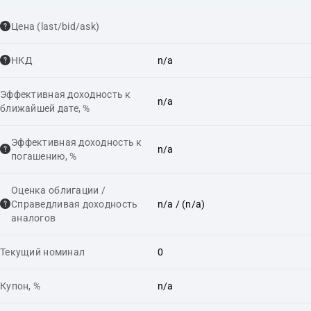
Цена (last/bid/ask)
НКД
n/a
Эффективная доходность к
n/a
ближайшей дате, %
Эффективная доходность к
n/a
погашению, %
Оценка облигации /
Справедливая доходность
n/a
/ (n/a)
аналогов
Текущий номинал
0
Купон, %
n/a