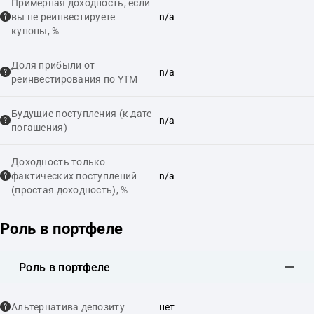
Примерная доходность, если
вы не реинвестируете
n/a
купоны, %
Доля прибыли от
n/a
реинвестирования по YTM
Будущие поступления (к дате
n/a
погашения)
Доходность только
фактических поступлений
n/a
(простая доходность), %
Роль в портфеле
Роль в портфеле
Альтернатива депозиту
нет