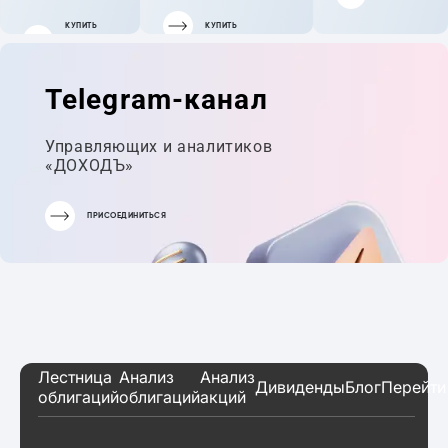
КУПИТЬ
КУПИТЬ
ГОТОВЫЙ
ПОРТФЕЛЬ
Telegram-канал
Управляющих и аналитиков
«ДОХОДЪ»
ПРИСОЕДИНИТЬСЯ
Лестница
Анализ
Анализ
Дивиденды
Блог
Перейти
облигаций
облигаций
акций