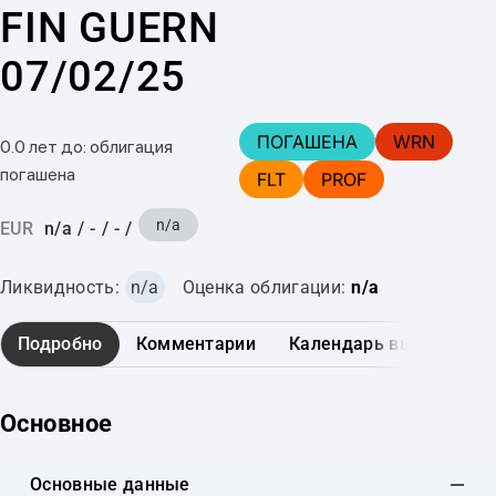
FIN GUERN
07/02/25
ПОГАШЕНА
WRN
0.0 лет до: облигация
погашена
FLT
PROF
n/a
EUR
n/a
/
-
/
-
/
Ликвидность:
n/a
Оценка облигации:
n/a
Подробно
Комментарии
Календарь выплат
Основное
Основные данные