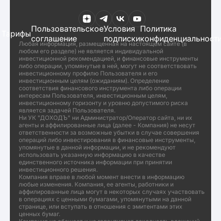
Пользовательское
Условия
Политика
Тарифы
соглашение
подписки
конфиденциальност
Любая информация, размещенная на настоящем сайте (в
любом его разделе) не является индивидуальной
инвестиционной рекомендацией, и финансовые инструменты
либо операции, упомянутые в ней, могут не соответствовать
инвестиционному профилю Пользователя и его
инвестиционным целям (ожиданиям). Определение
соответствия финансового инструмента либо операции
интересам Пользователя, инвестиционным целям,
инвестиционному горизонту и уровню допустимого риска
является задачей Пользователя.
Ни УК "ДОХОДЪ" ни Администратор/Оператор сайта, ни их
агенты и аффилированные лица (далее - Компания) не несут
ответственности за возможные убытки в случае совершения
операций либо инвестирования в финансовые инструменты,
упомянутые в данной информации, и не рекомендуют
использовать указанную информацию в качестве
единственного источника информации при принятии
инвестиционного решения.
Компания вправе в любой момент внести в информацию
любые изменения. Компания, ее агенты, работники и
аффилированные лица могут в некоторых случаях участвовать
в операциях с ценными бумагами, упомянутыми на данной
странице, или вступать в отношения с эмитентами этих
ценных бумаг.