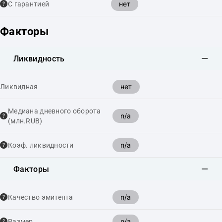
нет
С гарантией
Факторы
Ликвидность
нет
Ликвидная
Медиана дневного оборота
n/a
(млн.RUB)
n/a
Коэф. ликвидности
Факторы
n/a
Качество эмитента
n/a
Размер