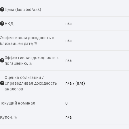
Цена (last/bid/ask)
НКД
n/a
Эффективная доходность к
n/a
ближайшей дате, %
Эффективная доходность к
n/a
погашению, %
Оценка облигации /
Справедливая доходность
n/a
/ (n/a)
аналогов
Текущий номинал
0
Купон, %
n/a