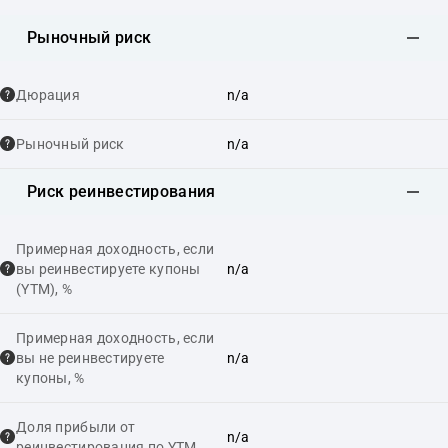
Рыночный риск
Дюрация
n/a
Рыночный риск
n/a
Риск реинвестирования
Примерная доходность, если
вы реинвестируете купоны
n/a
(YTM), %
Примерная доходность, если
вы не реинвестируете
n/a
купоны, %
Доля прибыли от
n/a
реинвестирования по YTM