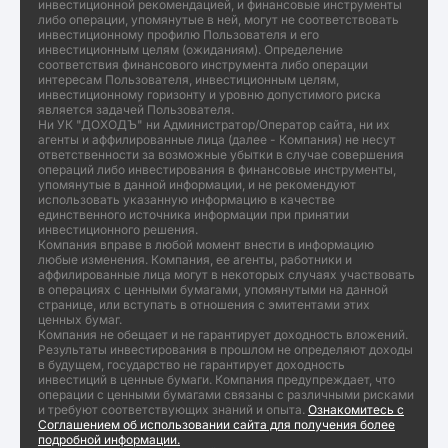
инвестиционной рекомендацией, и финансовые инструменты
либо операции, упомянутые в ней, могут не соответствовать
инвестиционному профилю Пользователя и его
инвестиционным целям (ожиданиям). Определение
соответствия финансового инструмента либо операции
интересам Пользователя, инвестиционным целям,
инвестиционному горизонту и уровню допустимого риска
является задачей Пользователя.
Ни УК "ДОХОДЪ" ни Администратор/Оператор сайта, ни их
агенты и аффилированные лица (далее - Компания) не несут
ответственности за возможные убытки в случае совершения
операций либо инвестирования в финансовые инструменты,
упомянутые в данной информации, и не рекомендуют
использовать указанную информацию в качестве
единственного источника информации при принятии
инвестиционного решения.
Компания вправе в любой момент внести в информацию
любые изменения. Компания, ее агенты, работники и
аффилированные лица могут в некоторых случаях участвовать
в операциях с ценными бумагами, упомянутыми на данной
странице, или вступать в отношения с эмитентами этих
ценных бумаг.
Компания не обещает и не гарантирует доходность вложений.
Результаты инвестирования в прошлом не определяют доходы
в будущем, государство не гарантирует доходность
инвестиций в ценные бумаги. Компания предупреждает, что
операции с ценными бумагами связаны с различными рисками
и требуют соответствующих знаний и опыта.
Ознакомитесь с
Соглашением об использовании сайта для получения более
подробной информации.