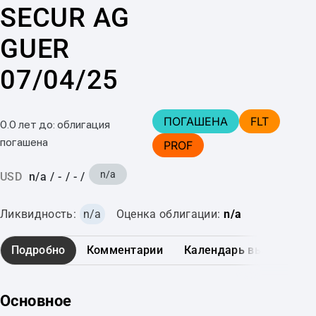
SECUR AG
GUER
07/04/25
ПОГАШЕНА
FLT
0.0 лет до: облигация
погашена
PROF
n/a
USD
n/a
/
-
/
-
/
Ликвидность:
n/a
Оценка облигации:
n/a
Подробно
Комментарии
Календарь выплат
Основное