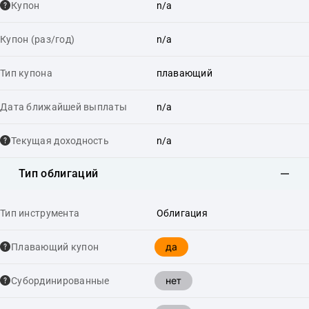
Купон
n/a
Купон (раз/год)
n/a
Тип купона
плавающий
Дата ближайшей выплаты
n/a
Текущая доходность
n/a
Тип облигаций
Тип инструмента
Облигация
да
Плавающий купон
нет
Cубординированные