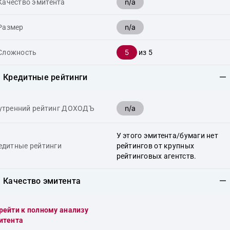
n/a
Качество эмитента
n/a
Размер
5
Сложность
из 5
Кредитные рейтинги
n/a
утренний рейтинг ДОХОДЪ
У этого эмитента/бумаги нет
едитные рейтинги
рейтингов от крупных
рейтинговых агентств.
Качество эмитента
рейти к полному анализу
итента