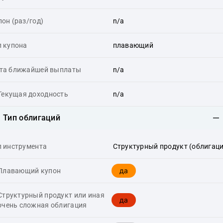
пон (раз/год)
n/a
п купона
плавающий
та ближайшей выплаты
n/a
Текущая доходность
n/a
Тип облигаций
п инструмента
Структурный продукт (облигаци
да
Плавающий купон
Структурный продукт или иная
да
очень сложная облигация