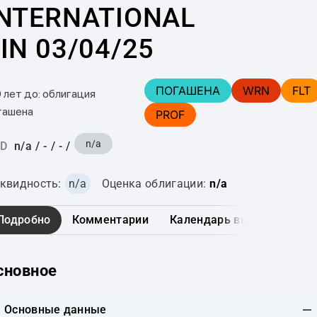
INTERNATIONAL
IN 03/04/25
ПОГАШЕНА
WRN
FLT
0 лет до: облигация
гашена
PROF
n/a
D
n/a
/
-
/
-
/
квидность:
n/a
Оценка облигации:
n/a
Подробно
Комментарии
Календарь выплат
Гра
сновное
Основные данные