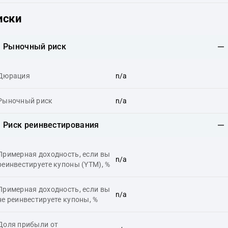
иски
Рыночный риск
Дюрация
n/a
Рыночный риск
n/a
Риск реинвестирования
Примерная доходность, если вы
n/a
реинвестируете купоны (YTM), %
Примерная доходность, если вы
n/a
не реинвестируете купоны, %
Доля прибыли от