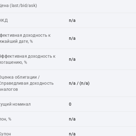
Цена (last/bid/ask)
НКД
n/a
фективная доходность к
n/a
ижайшей дате, %
Эффективная доходность к
n/a
погашению, %
Оценка облигации /
Справедливая доходность
n/a
/ (n/a)
аналогов
кущий номинал
0
пон, %
n/a
Купон
n/a