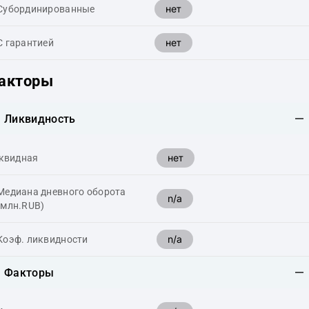
нет
Cубординированные
нет
С гарантией
акторы
Ликвидность
нет
квидная
Медиана дневного оборота
n/a
(млн.RUB)
n/a
Коэф. ликвидности
Факторы