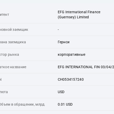
EFG International Finance
итент
(Guernsey) Limited
новной заемщик
-
рана заемщика
Гернси
ктор рынка
корпоративные
аткое название
EFG INTERNATIONAL FIN 03/04/
N
CH0534157240
люта
USD
Объем в обращении, млрд.
0.01 USD