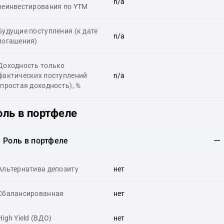
n/a
реинвестирования по YTM
Будущие поступления (к дате
n/a
погашения)
Доходность только
фактических поступлений
n/a
(простая доходность), %
оль в портфеле
Роль в портфеле
Альтернатива депозиту
нет
Сбалансированная
нет
High Yield (ВДО)
нет