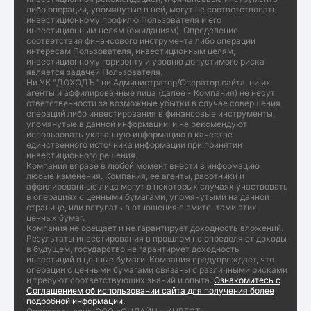
либо операции, упомянутые в ней, могут не соответствовать
инвестиционному профилю Пользователя и его
инвестиционным целям (ожиданиям). Определение
соответствия финансового инструмента либо операции
интересам Пользователя, инвестиционным целям,
инвестиционному горизонту и уровню допустимого риска
является задачей Пользователя.
Ни УК "ДОХОДЪ" ни Администратор/Оператор сайта, ни их
агенты и аффилированные лица (далее - Компания) не несут
ответственности за возможные убытки в случае совершения
операций либо инвестирования в финансовые инструменты,
упомянутые в данной информации, и не рекомендуют
использовать указанную информацию в качестве
единственного источника информации при принятии
инвестиционного решения.
Компания вправе в любой момент внести в информацию
любые изменения. Компания, ее агенты, работники и
аффилированные лица могут в некоторых случаях участвовать
в операциях с ценными бумагами, упомянутыми на данной
странице, или вступать в отношения с эмитентами этих
ценных бумаг.
Компания не обещает и не гарантирует доходность вложений.
Результаты инвестирования в прошлом не определяют доходы
в будущем, государство не гарантирует доходность
инвестиций в ценные бумаги. Компания предупреждает, что
операции с ценными бумагами связаны с различными рисками
и требуют соответствующих знаний и опыта.
Ознакомитесь с
Соглашением об использовании сайта для получения более
подробной информации.