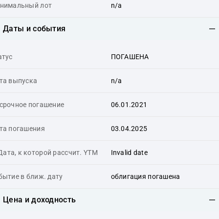
нимальный лот
n/a
Даты и события
атус
ПОГАШЕНА
та выпуска
n/a
срочное погашение
06.01.2021
та погашения
03.04.2025
Дата, к которой рассчит. YTM
Invalid date
бытие в ближ. дату
облигация погашена
Цена и доходность