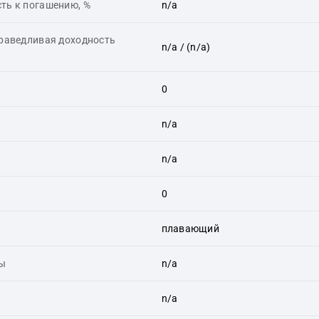
ть к погашению, %
n/a
праведливая доходность
n/a
/ (n/a)
0
n/a
n/a
0
плавающий
ты
n/a
n/a