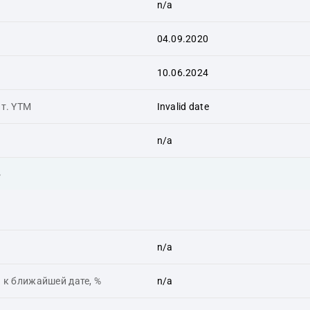
n/a
04.09.2020
10.06.2024
ит. YTM
Invalid date
n/a
ь
n/a
 к ближайшей дате, %
n/a