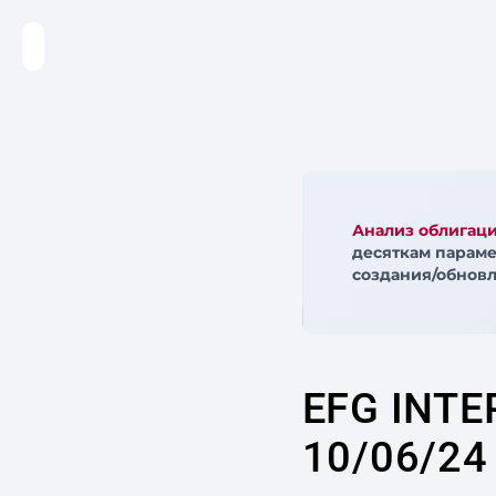
Анализ облигац
десяткам параме
создания/обновл
EFG INTE
10/06/24