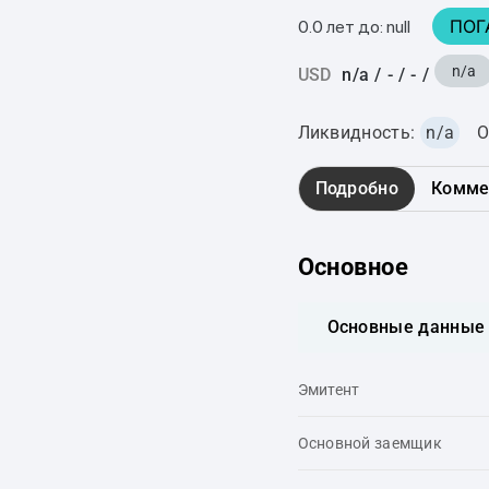
ПОГ
0.0 лет до: null
n/a
USD
n/a
/
-
/
-
/
Ликвидность:
n/a
О
Подробно
Комме
Основное
Основные данные
Эмитент
Основной заемщик