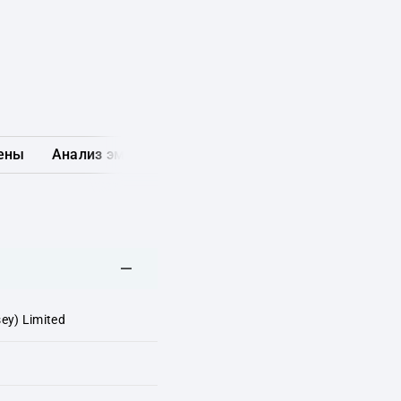
ены
Анализ эмитента
Карта рынка
Другие обл
ey) Limited