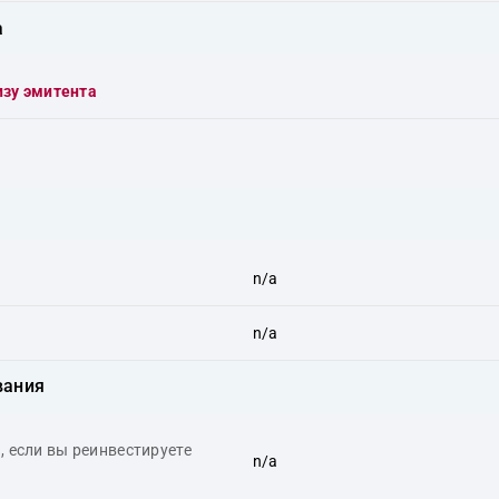
а
изу эмитента
n/a
n/a
вания
 если вы реинвестируете
n/a