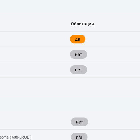
Облигация
да
нет
нет
нет
n/a
рота (млн.RUB)