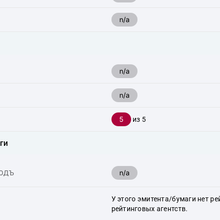
n/a
n/a
n/a
5
из 5
ги
n/a
ХОДЪ
У этого эмитента/бумаги нет ре
рейтинговых агентств.