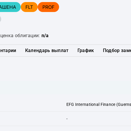
АШЕНА
FLT
PROF
ценка облигации:
n/a
нтарии
Календарь выплат
График
Подбор зам
EFG International Finance (Guerns
-