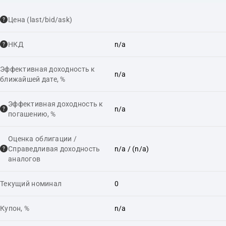
Цена (last/bid/ask)
НКД
n/a
Эффективная доходность к
n/a
ближайшей дате, %
Эффективная доходность к
n/a
погашению, %
Оценка облигации /
Справедливая доходность
n/a
/ (n/a)
аналогов
Текущий номинал
0
Купон, %
n/a