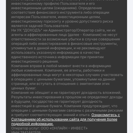
инвестиционному профилю Пользователя и его
инвестиционным целям (ожиданиям). Определение
соответствия финансового инструмента либо операции
интересам Пользователя, инвестиционным целям,
инвестиционному горизонту и уровню допустимого риска
является задачей Пользователя.
Ни УК "ДОХОДЪ" ни Администратор/Оператор сайта, ни их
агенты и аффилированные лица (далее - Компания) не несут
ответственности за возможные убытки в случае совершения
операций либо инвестирования в финансовые инструменты,
упомянутые в данной информации, и не рекомендуют
использовать указанную информацию в качестве
единственного источника информации при принятии
инвестиционного решения.
Компания вправе в любой момент внести в информацию
любые изменения. Компания, ее агенты, работники и
аффилированные лица могут в некоторых случаях участвовать
в операциях с ценными бумагами, упомянутыми на данной
странице, или вступать в отношения с эмитентами этих
ценных бумаг.
Компания не обещает и не гарантирует доходность вложений.
Результаты инвестирования в прошлом не определяют доходы
в будущем, государство не гарантирует доходность
инвестиций в ценные бумаги. Компания предупреждает, что
операции с ценными бумагами связаны с различными рисками
и требуют соответствующих знаний и опыта.
Ознакомитесь с
Соглашением об использовании сайта для получения более
подробной информации.
Оператор услуг: ООО «ОНЛАЙН – ИНВЕСТ»
ИНН 7841467519