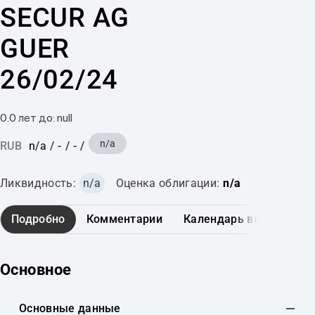
SECUR AG
GUER
26/02/24
0.0 лет до: null
n/a
RUB
n/a
/
-
/
-
/
Ликвидность:
n/a
Оценка облигации:
n/a
Подробно
Комментарии
Календарь выплат
Основное
Основные данные