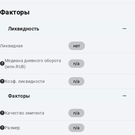
Факторы
Ликвидность
нет
Ликвидная
Медиана дневного оборота
n/a
(млн.RUB)
n/a
Коэф. ликвидности
Факторы
n/a
Качество эмитента
n/a
Размер