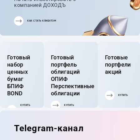
компанией ДОХОДЪ
КАК СТАТЬ КЛИЕНТОМ
Готовый
Готовый
Готовые
набор
портфель
портфели
ценных
облигаций
акций
бумаг
ОПИФ
БПИФ
Перспективные
BOND
облигации
КУПИТЬ
КУПИТЬ
КУПИТЬ
ГОТОВЫЙ
ПОРТФЕЛЬ
Telegram-канал