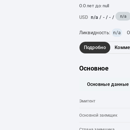
0.0 лет до: null
n/a
USD
n/a
/
-
/
-
/
Ликвидность:
n/a
О
Подробно
Комме
Основное
Основные данные
Эмитент
Основной заемщик
Страна заемщика