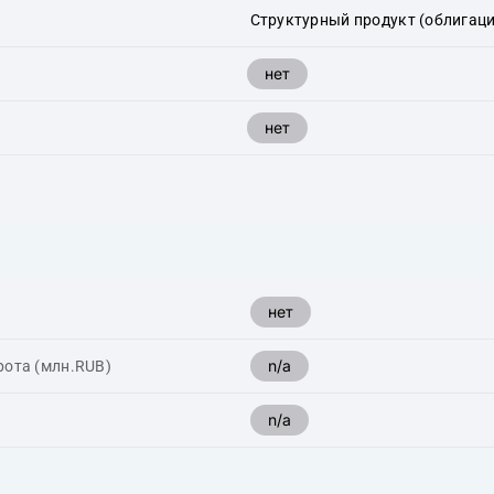
Структурный продукт (облигаци
нет
нет
нет
n/a
рота (млн.RUB)
n/a