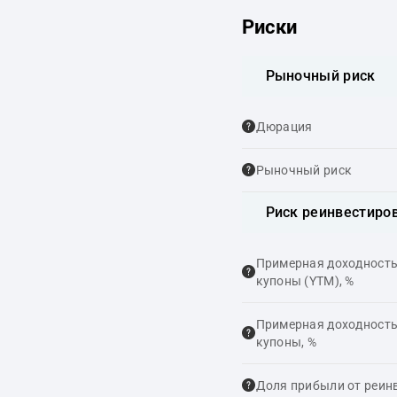
Риски
Рыночный риск
Дюрация
Рыночный риск
Риск реинвестиро
Примерная доходность,
купоны (YTM), %
Примерная доходность,
купоны, %
Доля прибыли от реин