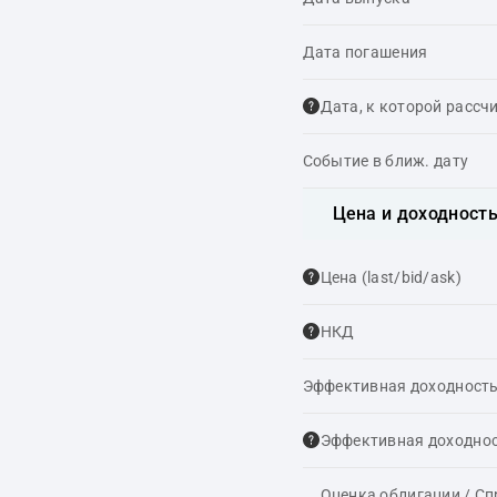
Дата погашения
Дата, к которой рассч
Событие в ближ. дату
Цена и доходност
Цена (last/bid/ask)
НКД
Эффективная доходность
Эффективная доходнос
Оценка облигации / С