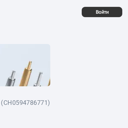
Войти
(CH0594786771)