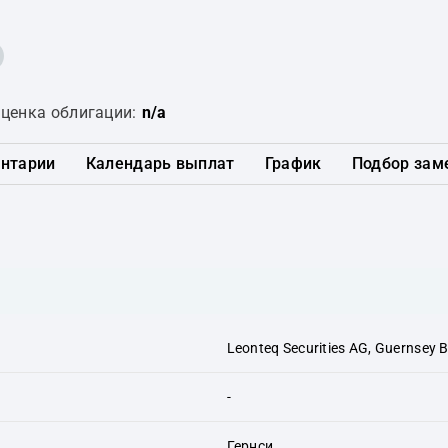
ценка облигации:
n/a
нтарии
Календарь выплат
График
Подбор зам
Leonteq Securities AG, Guernsey 
-
Гернси