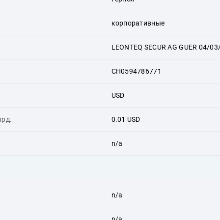
корпоративные
LEONTEQ SECUR AG GUER 04/03
CH0594786771
USD
лрд.
0.01 USD
n/a
n/a
n/a