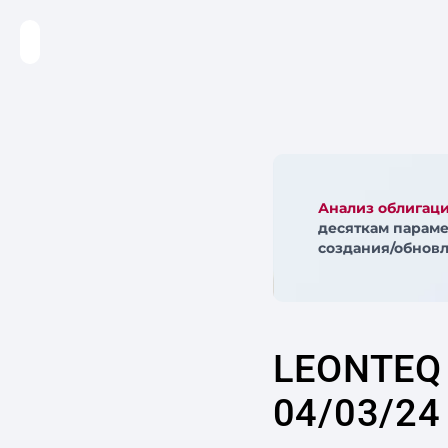
Анализ облигац
десяткам параме
создания/обновл
LEONTEQ
04/03/24