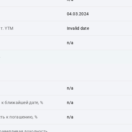
04.03.2024
ит. YTM
Invalid date
n/a
ь
n/a
 к ближайшей дате, %
n/a
ть к погашению, %
n/a
праведливая доходность