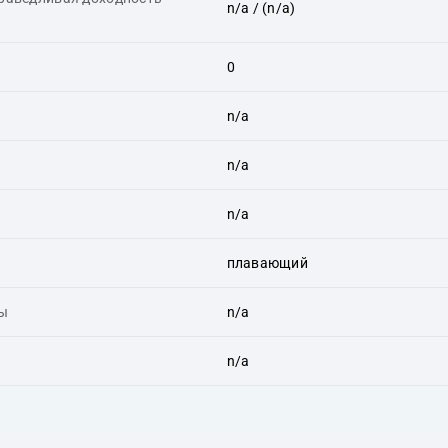
n/a
/ (n/a)
0
n/a
n/a
n/a
плавающий
ты
n/a
n/a