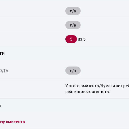
n/a
n/a
5
из 5
ги
n/a
ХОДЪ
У этого эмитента/бумаги нет ре
рейтинговых агентств.
а
изу эмитента