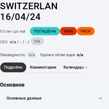
SWITZERLAN
16/04/24
ПОГАШЕНА
WRN
PROF
0.0 лет до: null
n/a
USD
n/a
/
-
/
-
/
Ликвидность:
n/a
Оценка облигации:
n/a
Подробно
Комментарии
Календарь выплат
Основное
Основные данные