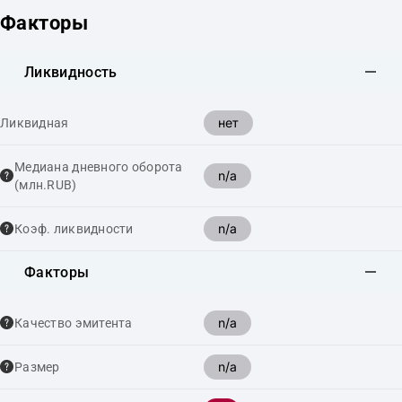
Факторы
Ликвидность
нет
Ликвидная
Медиана дневного оборота
n/a
(млн.RUB)
n/a
Коэф. ликвидности
Факторы
n/a
Качество эмитента
n/a
Размер