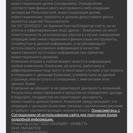
инвестиционным целям (ожиданиям). Определение
соответствия финансового инструмента либо операции
интересам Пользователя, инвестиционным целям,
инвестиционному горизонту и уровню допустимого риска
является задачей Пользователя.
Ни УК "ДОХОДЪ" ни Администратор/Оператор сайта, ни их
агенты и аффилированные лица (далее - Компания) не несут
ответственности за возможные убытки в случае совершения
операций либо инвестирования в финансовые инструменты,
упомянутые в данной информации, и не рекомендуют
использовать указанную информацию в качестве
единственного источника информации при принятии
инвестиционного решения.
Компания вправе в любой момент внести в информацию
любые изменения. Компания, ее агенты, работники и
аффилированные лица могут в некоторых случаях участвовать
в операциях с ценными бумагами, упомянутыми на данной
странице, или вступать в отношения с эмитентами этих
ценных бумаг.
Компания не обещает и не гарантирует доходность вложений.
Результаты инвестирования в прошлом не определяют доходы
в будущем, государство не гарантирует доходность
инвестиций в ценные бумаги. Компания предупреждает, что
операции с ценными бумагами связаны с различными рисками
и требуют соответствующих знаний и опыта.
Ознакомитесь с
Соглашением об использовании сайта для получения более
подробной информации.
Оператор услуг: ООО «ОНЛАЙН – ИНВЕСТ»
ИНН 7841467519
ОГРН 1127847379351