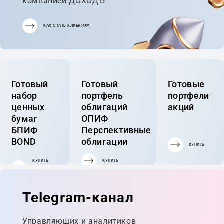
компанией ДОХОДЪ
КАК СТАТЬ КЛИЕНТОМ
Готовый
Готовый
Готовые
набор
портфель
портфели
ценных
облигаций
акций
бумаг
ОПИФ
БПИФ
Перспективные
BOND
облигации
КУПИТЬ
КУПИТЬ
КУПИТЬ
ГОТОВЫЙ
ПОРТФЕЛЬ
Telegram-канал
Управляющих и аналитиков