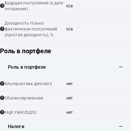
Будущие поступления (к дате
n/a
погашения)
Доходность только
фактических поступлений
n/a
(простая доходность), %
Роль в портфеле
Роль в портфеле
Альтернатива депозиту
нет
Сбалансированная
нет
High Yield (ВДО)
нет
Налоги