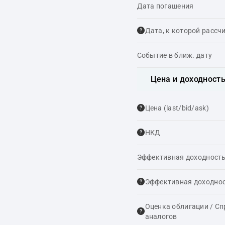
Дата погашения
Дата, к которой рассч
Событие в ближ. дату
Цена и доходност
Цена (last/bid/ask)
НКД
Эффективная доходность
Эффективная доходнос
Оценка облигации / С
аналогов