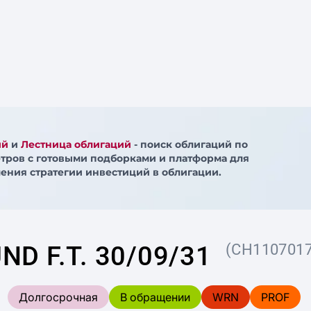
ий
и
Лестница облигаций
- поиск облигаций по
тров с готовыми подборками и платформа для
ения стратегии инвестиций в облигации.
ND F.T. 30/09/31
(CH1107017
Долгосрочная
В обращении
WRN
PROF