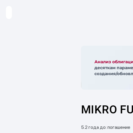
Анализ облигац
десяткам параме
создания/обновл
MIKRO FU
5.2 года до: погашение