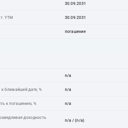
30.09.2031
ит. YTM
30.09.2031
погашение
ь
n/a
 к ближайшей дате, %
n/a
ть к погашению, %
n/a
праведливая доходность
n/a
/ (n/a)