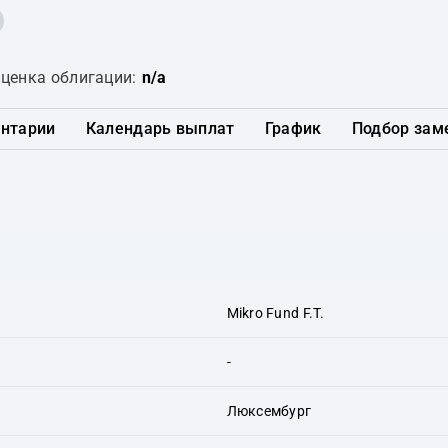
ценка облигации:
n/a
нтарии
Календарь выплат
График
Подбор зам
Mikro Fund F.T.
-
Люксембург