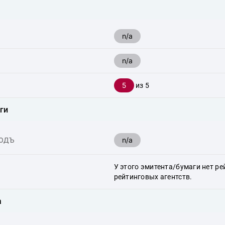
n/a
n/a
5
из 5
ги
n/a
ХОДЪ
У этого эмитента/бумаги нет ре
рейтинговых агентств.
а