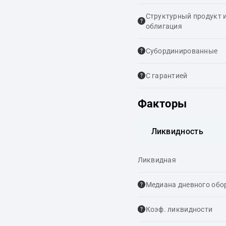
Структурный продукт 
облигация
Cубординированные
С гарантией
Факторы
Ликвидность
Ликвидная
Медиана дневного обо
Коэф. ликвидности