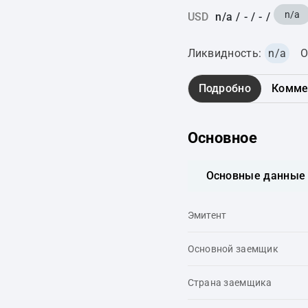
n/a
USD
n/a
/
-
/
-
/
Ликвидность:
n/a
О
Подробно
Комме
Основное
Основные данные
Эмитент
Основной заемщик
Страна заемщика