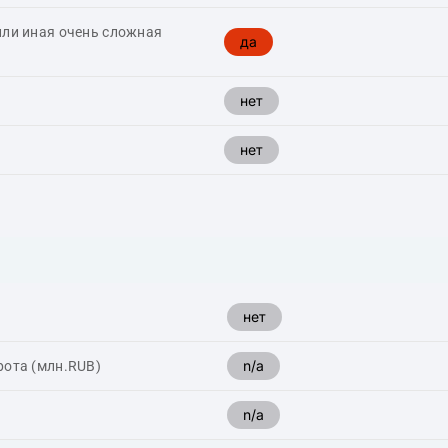
или иная очень сложная
да
нет
нет
нет
n/a
рота (млн.RUB)
n/a