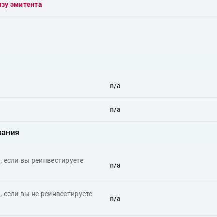
изу эмитента
n/a
n/a
вания
 если вы реинвестируете
n/a
 если вы не реинвестируете
n/a