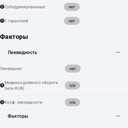
нет
Cубординированные
нет
С гарантией
Факторы
Ликвидность
нет
Ликвидная
Медиана дневного оборота
n/a
(млн.RUB)
n/a
Коэф. ликвидности
Факторы