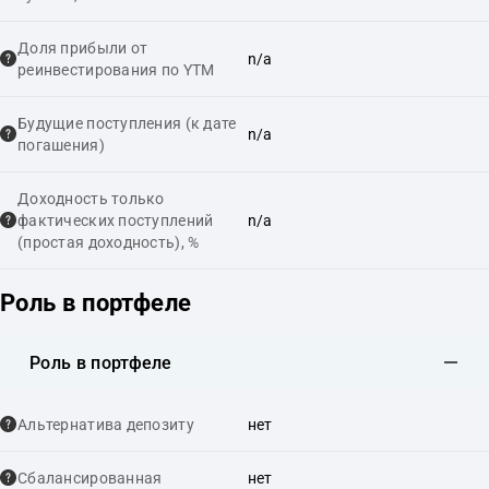
Доля прибыли от
n/a
реинвестирования по YTM
Будущие поступления (к дате
n/a
погашения)
Доходность только
фактических поступлений
n/a
(простая доходность), %
Роль в портфеле
Роль в портфеле
Альтернатива депозиту
нет
Сбалансированная
нет