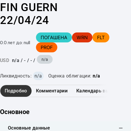
FIN GUERN
22/04/24
ПОГАШЕНА
WRN
FLT
0.0 лет до: null
PROF
n/a
USD
n/a
/
-
/
-
/
Ликвидность:
n/a
Оценка облигации:
n/a
Подробно
Комментарии
Календарь выплат
Основное
Основные данные