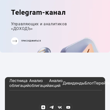
ПОРТФЕЛЬ
Telegram-канал
Управляющих и аналитиков
«ДОХОДЪ»
ПРИСОЕДИНИТЬСЯ
Лестница
Анализ
Анализ
Дивиденды
Блог
Перейти
облигаций
облигаций
акций