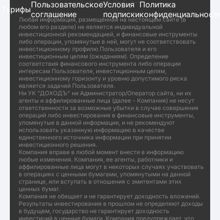
Пользовательское
Условия
Политика
Тарифы
соглашение
подписки
конфиденциальност
Любая информация, размещенная на настоящем сайте (в
любом его разделе) не является индивидуальной
инвестиционной рекомендацией, и финансовые инструменты
либо операции, упомянутые в ней, могут не соответствовать
инвестиционному профилю Пользователя и его
инвестиционным целям (ожиданиям). Определение
соответствия финансового инструмента либо операции
интересам Пользователя, инвестиционным целям,
инвестиционному горизонту и уровню допустимого риска
является задачей Пользователя.
Ни УК "ДОХОДЪ" ни Администратор/Оператор сайта, ни их
агенты и аффилированные лица (далее - Компания) не несут
ответственности за возможные убытки в случае совершения
операций либо инвестирования в финансовые инструменты,
упомянутые в данной информации, и не рекомендуют
использовать указанную информацию в качестве
единственного источника информации при принятии
инвестиционного решения.
Компания вправе в любой момент внести в информацию
любые изменения. Компания, ее агенты, работники и
аффилированные лица могут в некоторых случаях участвовать
в операциях с ценными бумагами, упомянутыми на данной
странице, или вступать в отношения с эмитентами этих
ценных бумаг.
Компания не обещает и не гарантирует доходность вложений.
Результаты инвестирования в прошлом не определяют доходы
в будущем, государство не гарантирует доходность
инвестиций в ценные бумаги. Компания предупреждает, что