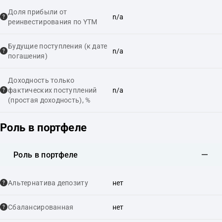
Доля прибыли от
n/a
реинвестирования по YTM
Будущие поступления (к дате
n/a
погашения)
Доходность только
фактических поступлений
n/a
(простая доходность), %
Роль в портфеле
Роль в портфеле
Альтернатива депозиту
нет
Сбалансированная
нет