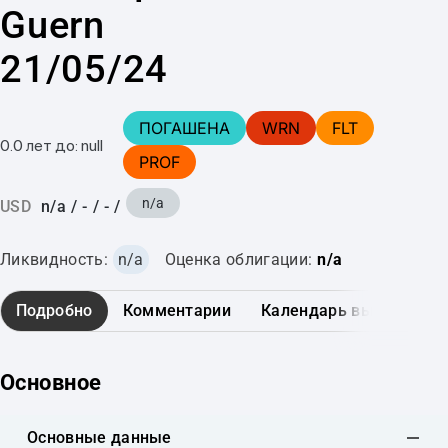
Guern
21/05/24
ПОГАШЕНА
WRN
FLT
0.0 лет до: null
PROF
n/a
USD
n/a
/
-
/
-
/
Ликвидность:
n/a
Оценка облигации:
n/a
Подробно
Комментарии
Календарь выплат
Основное
Основные данные