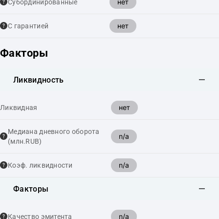
нет
Cубординированные
нет
С гарантией
Факторы
Ликвидность
нет
Ликвидная
Медиана дневного оборота
n/a
(млн.RUB)
n/a
Коэф. ликвидности
Факторы
n/a
Качество эмитента