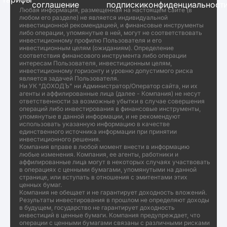
соглашение
подписки
конфиденциальност
Любая информация, размещенная на настоящем сайте (в
любом его разделе) не является индивидуальной
инвестиционной рекомендацией, и финансовые инструменты
либо операции, упомянутые в ней, могут не соответствовать
инвестиционному профилю Пользователя и его
инвестиционным целям (ожиданиям). Определение
соответствия финансового инструмента либо операции
интересам Пользователя, инвестиционным целям,
инвестиционному горизонту и уровню допустимого риска
является задачей Пользователя.
Ни УК "ДОХОДЪ" ни Администратор/Оператор сайта, ни их
агенты и аффилированные лица (далее - Компания) не несут
ответственности за возможные убытки в случае совершения
операций либо инвестирования в финансовые инструменты,
упомянутые в данной информации, и не рекомендуют
использовать указанную информацию в качестве
единственного источника информации при принятии
инвестиционного решения.
Компания вправе в любой момент внести в информацию
любые изменения. Компания, ее агенты, работники и
аффилированные лица могут в некоторых случаях участвовать
в операциях с ценными бумагами, упомянутыми на данной
странице, или вступать в отношения с эмитентами этих
ценных бумаг.
Компания не обещает и не гарантирует доходность вложений.
Результаты инвестирования в прошлом не определяют доходы
в будущем, государство не гарантирует доходность
инвестиций в ценные бумаги. Компания предупреждает, что
операции с ценными бумагами связаны с различными рисками