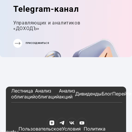
Telegram-канал
Управляющих и аналитиков
«ДОХОДЪ»
ПРИСОЕДИНИТЬСЯ
Лестница
Анализ
Анализ
Дивиденды
Блог
Перейти
облигаций
облигаций
акций
Пользовательское
Условия
Политика
Тарифы