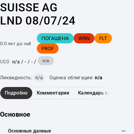
SUISSE AG
LND 08/07/24
ПОГАШЕНА
WRN
FLT
0.0 лет до: null
PROF
n/a
USD
n/a
/
-
/
-
/
Ликвидность:
n/a
Оценка облигации:
n/a
Подробно
Комментарии
Календарь выплат
Основное
Основные данные