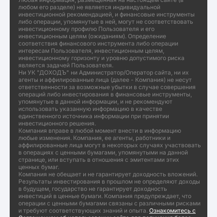
любом его разделе) не является индивидуальной
инвестиционной рекомендацией, и финансовые инструменты
либо операции, упомянутые в ней, могут не соответствовать
инвестиционному профилю Пользователя и его
инвестиционным целям (ожиданиям). Определение
соответствия финансового инструмента либо операции
интересам Пользователя, инвестиционным целям,
инвестиционному горизонту и уровню допустимого риска
является задачей Пользователя.
Ни УК "ДОХОДЪ" ни Администратор/Оператор сайта, ни их
агенты и аффилированные лица (далее - Компания) не несут
ответственности за возможные убытки в случае совершения
операций либо инвестирования в финансовые инструменты,
упомянутые в данной информации, и не рекомендуют
использовать указанную информацию в качестве
единственного источника информации при принятии
инвестиционного решения.
Компания вправе в любой момент внести в информацию
любые изменения. Компания, ее агенты, работники и
аффилированные лица могут в некоторых случаях участвовать
в операциях с ценными бумагами, упомянутыми на данной
странице, или вступать в отношения с эмитентами этих
ценных бумаг.
Компания не обещает и не гарантирует доходность вложений.
Результаты инвестирования в прошлом не определяют доходы
в будущем, государство не гарантирует доходность
инвестиций в ценные бумаги. Компания предупреждает, что
операции с ценными бумагами связаны с различными рисками
и требуют соответствующих знаний и опыта.
Ознакомитесь с