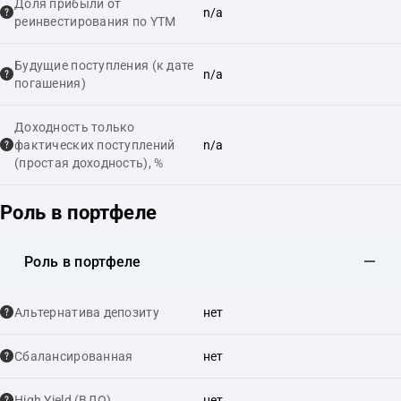
Доля прибыли от
n/a
реинвестирования по YTM
Будущие поступления (к дате
n/a
погашения)
Доходность только
фактических поступлений
n/a
(простая доходность), %
Роль в портфеле
Роль в портфеле
Альтернатива депозиту
нет
Сбалансированная
нет
High Yield (ВДО)
нет