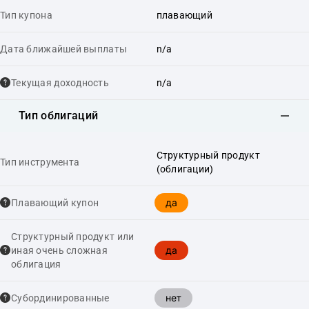
Тип купона
плавающий
Дата ближайшей выплаты
n/a
Текущая доходность
n/a
Тип облигаций
Структурный продукт
Тип инструмента
(облигации)
да
Плавающий купон
Структурный продукт или
да
иная очень сложная
облигация
нет
Cубординированные