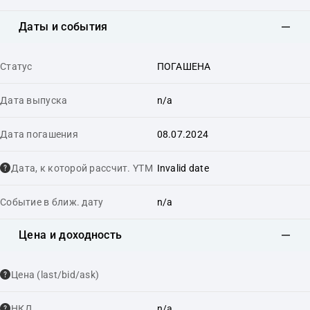
Даты и события
Статус
ПОГАШЕНА
Дата выпуска
n/a
Дата погашения
08.07.2024
Дата, к которой рассчит. YTM
Invalid date
Событие в ближ. дату
n/a
Цена и доходность
Цена (last/bid/ask)
НКД
n/a