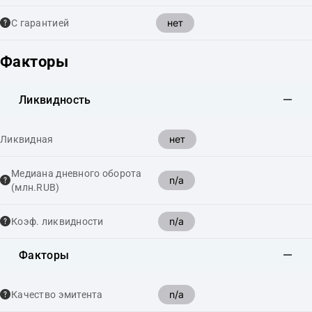
нет
С гарантией
Факторы
Ликвидность
нет
Ликвидная
Медиана дневного оборота
n/a
(млн.RUB)
n/a
Коэф. ликвидности
Факторы
n/a
Качество эмитента