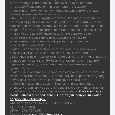
соответствия финансового инструмента либо операции
интересам Пользователя, инвестиционным целям,
инвестиционному горизонту и уровню допустимого риска
является задачей Пользователя.
Ни УК "ДОХОДЪ" ни Администратор/Оператор сайта, ни их
агенты и аффилированные лица (далее - Компания) не несут
ответственности за возможные убытки в случае совершения
операций либо инвестирования в финансовые инструменты,
упомянутые в данной информации, и не рекомендуют
использовать указанную информацию в качестве
единственного источника информации при принятии
инвестиционного решения.
Компания вправе в любой момент внести в информацию
любые изменения. Компания, ее агенты, работники и
аффилированные лица могут в некоторых случаях участвовать
в операциях с ценными бумагами, упомянутыми на данной
странице, или вступать в отношения с эмитентами этих
ценных бумаг.
Компания не обещает и не гарантирует доходность вложений.
Результаты инвестирования в прошлом не определяют доходы
в будущем, государство не гарантирует доходность
инвестиций в ценные бумаги. Компания предупреждает, что
операции с ценными бумагами связаны с различными рисками
и требуют соответствующих знаний и опыта.
Ознакомитесь с
Соглашением об использовании сайта для получения более
подробной информации.
Оператор услуг: ООО «ОНЛАЙН – ИНВЕСТ»
ИНН 7841467519
ОГРН 1127847379351
Поддержка:
support@onlineinvest.ru