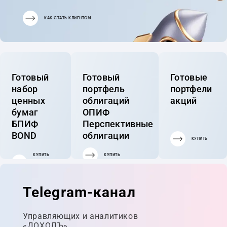
КАК СТАТЬ КЛИЕНТОМ
Готовый
Готовый
Готовые
набор
портфель
портфели
ценных
облигаций
акций
бумаг
ОПИФ
БПИФ
Перспективные
BOND
облигации
КУПИТЬ
КУПИТЬ
КУПИТЬ
ГОТОВЫЙ
ПОРТФЕЛЬ
Telegram-канал
Управляющих и аналитиков
«ДОХОДЪ»