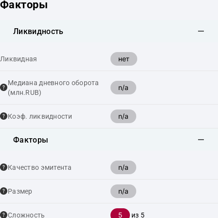
Факторы
Ликвидность
нет
Ликвидная
Медиана дневного оборота
n/a
(млн.RUB)
n/a
Коэф. ликвидности
Факторы
n/a
Качество эмитента
n/a
Размер
5
Сложность
из 5