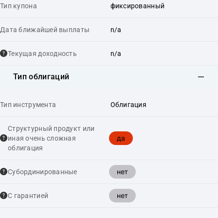
Тип купона
фиксированный
Дата ближайшей выплаты
n/a
Текущая доходность
n/a
Тип облигаций
Тип инструмента
Облигация
Структурный продукт или
да
иная очень сложная
облигация
нет
Cубординированные
нет
С гарантией