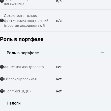
n/a
погашения)
Доходность только
фактических поступлений
n/a
(простая доходность), %
Роль в портфеле
Роль в портфеле
Альтернатива депозиту
нет
Сбалансированная
нет
High Yield (ВДО)
нет
Налоги