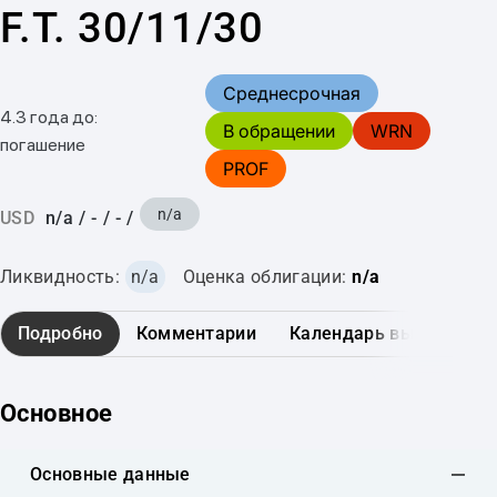
F.T. 30/11/30
Среднесрочная
4.3 года до:
В обращении
WRN
погашение
PROF
n/a
USD
n/a
/
-
/
-
/
Ликвидность:
n/a
Оценка облигации:
n/a
Подробно
Комментарии
Календарь выплат
Основное
Основные данные