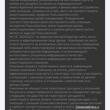
любом его разделе) не является индивидуальной
инвестиционной рекомендацией, и финансовые инструменты
либо операции, упомянутые в ней, могут не соответствовать
инвестиционному профилю Пользователя и его
инвестиционным целям (ожиданиям). Определение
соответствия финансового инструмента либо операции
интересам Пользователя, инвестиционным целям,
инвестиционному горизонту и уровню допустимого риска
является задачей Пользователя.
Ни УК "ДОХОДЪ" ни Администратор/Оператор сайта, ни их
агенты и аффилированные лица (далее - Компания) не несут
ответственности за возможные убытки в случае совершения
операций либо инвестирования в финансовые инструменты,
упомянутые в данной информации, и не рекомендуют
использовать указанную информацию в качестве
единственного источника информации при принятии
инвестиционного решения.
Компания вправе в любой момент внести в информацию
любые изменения. Компания, ее агенты, работники и
аффилированные лица могут в некоторых случаях участвовать
в операциях с ценными бумагами, упомянутыми на данной
странице, или вступать в отношения с эмитентами этих
ценных бумаг.
Компания не обещает и не гарантирует доходность вложений.
Результаты инвестирования в прошлом не определяют доходы
в будущем, государство не гарантирует доходность
инвестиций в ценные бумаги. Компания предупреждает, что
операции с ценными бумагами связаны с различными рисками
и требуют соответствующих знаний и опыта.
Ознакомитесь с