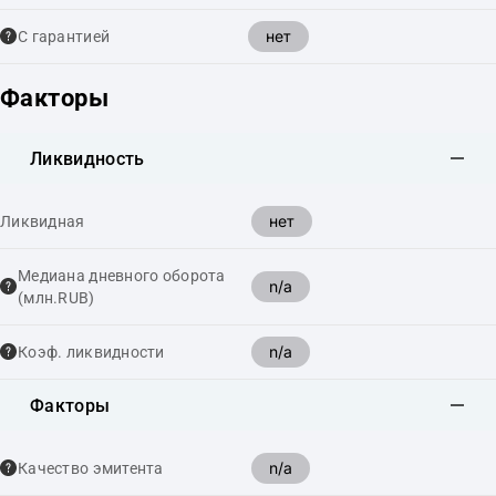
нет
С гарантией
Факторы
Ликвидность
нет
Ликвидная
Медиана дневного оборота
n/a
(млн.RUB)
n/a
Коэф. ликвидности
Факторы
n/a
Качество эмитента