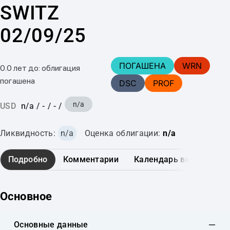
SWITZ
02/09/25
ПОГАШЕНА
WRN
0.0 лет до: облигация
погашена
DSC
PROF
n/a
USD
n/a
/
-
/
-
/
Ликвидность:
n/a
Оценка облигации:
n/a
Подробно
Комментарии
Календарь выплат
Основное
Основные данные