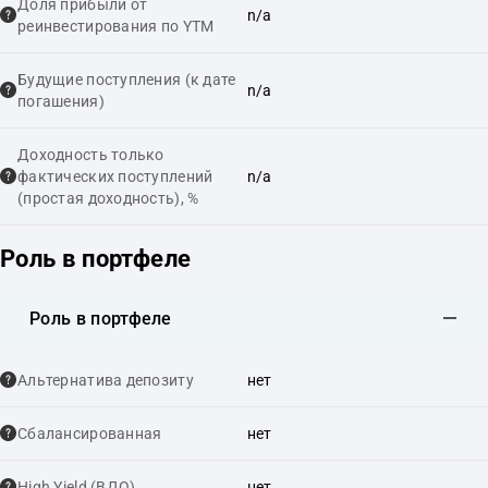
Доля прибыли от
n/a
реинвестирования по YTM
Будущие поступления (к дате
n/a
погашения)
Доходность только
фактических поступлений
n/a
(простая доходность), %
Роль в портфеле
Роль в портфеле
Альтернатива депозиту
нет
Сбалансированная
нет
High Yield (ВДО)
нет