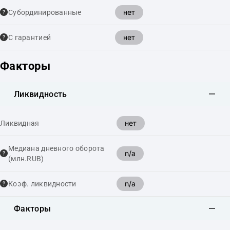
нет
Cубординированные
нет
С гарантией
Факторы
Ликвидность
нет
Ликвидная
Медиана дневного оборота
n/a
(млн.RUB)
n/a
Коэф. ликвидности
Факторы