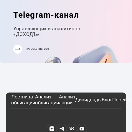
ПОРТФЕЛЬ
Telegram-канал
Управляющих и аналитиков
«ДОХОДЪ»
ПРИСОЕДИНИТЬСЯ
Лестница
Анализ
Анализ
Дивиденды
Блог
Перейти
облигаций
облигаций
акций