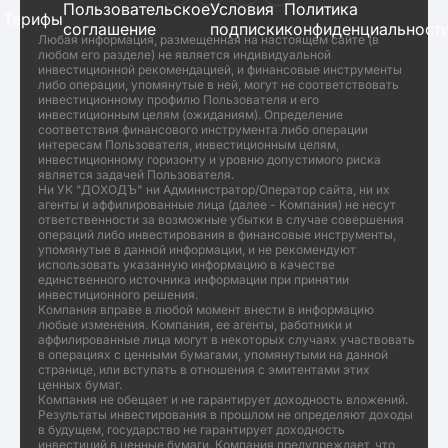
Пользовательское
Условия
Политика
Тарифы
соглашение
подписки
конфиденциальност
Любая информация, размещенная на настоящем сайте (в
любом его разделе) не является индивидуальной
инвестиционной рекомендацией, и финансовые инструменты
либо операции, упомянутые в ней, могут не соответствовать
инвестиционному профилю Пользователя и его
инвестиционным целям (ожиданиям). Определение
соответствия финансового инструмента либо операции
интересам Пользователя, инвестиционным целям,
инвестиционному горизонту и уровню допустимого риска
является задачей Пользователя.
Ни УК "ДОХОДЪ" ни Администратор/Оператор сайта, ни их
агенты и аффилированные лица (далее - Компания) не несут
ответственности за возможные убытки в случае совершения
операций либо инвестирования в финансовые инструменты,
упомянутые в данной информации, и не рекомендуют
использовать указанную информацию в качестве
единственного источника информации при принятии
инвестиционного решения.
Компания вправе в любой момент внести в информацию
любые изменения. Компания, ее агенты, работники и
аффилированные лица могут в некоторых случаях участвовать
в операциях с ценными бумагами, упомянутыми на данной
странице, или вступать в отношения с эмитентами этих
ценных бумаг.
Компания не обещает и не гарантирует доходность вложений.
Результаты инвестирования в прошлом не определяют доходы
в будущем, государство не гарантирует доходность
инвестиций в ценные бумаги. Компания предупреждает, что