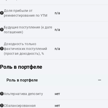
Доля прибыли от
n/a
реинвестирования по YTM
Будущие поступления (к дате
n/a
погашения)
Доходность только
фактических поступлений
n/a
(простая доходность), %
Роль в портфеле
Роль в портфеле
Альтернатива депозиту
нет
Сбалансированная
нет