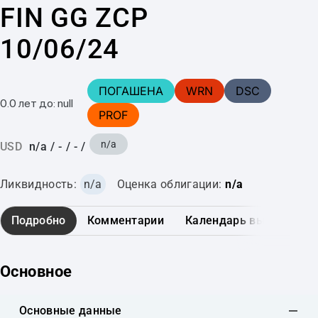
FIN GG ZCP
10/06/24
ПОГАШЕНА
WRN
DSC
0.0 лет до: null
PROF
n/a
USD
n/a
/
-
/
-
/
Ликвидность:
n/a
Оценка облигации:
n/a
Подробно
Комментарии
Календарь выплат
Основное
Основные данные