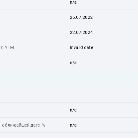
n/a
25.07.2022
22.07.2024
ит. YTM
Invalid date
n/a
ь
n/a
 к ближайшей дате, %
n/a