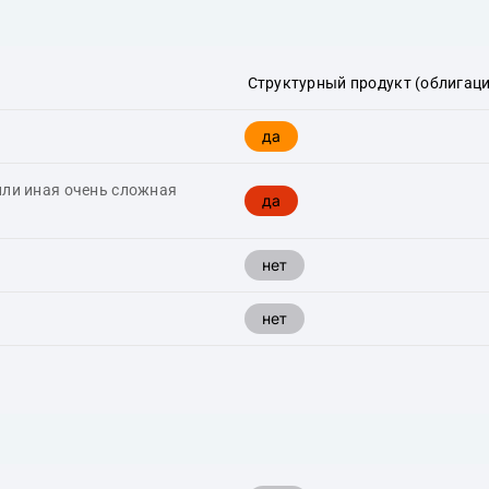
Структурный продукт (облигаци
да
или иная очень сложная
да
нет
нет