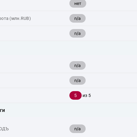
нет
n/a
рота (млн.RUB)
n/a
n/a
n/a
5
из 5
ги
n/a
ХОДЪ