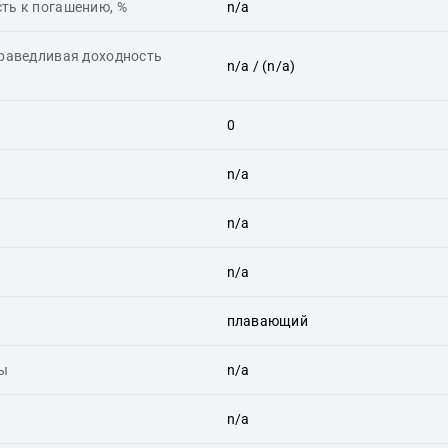
ть к погашению, %
n/a
праведливая доходность
n/a
/ (n/a)
0
n/a
n/a
n/a
плавающий
ты
n/a
n/a