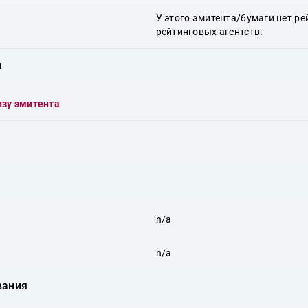
У этого эмитента/бумаги нет ре
рейтинговых агентств.
а
изу эмитента
n/a
n/a
вания