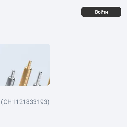
Войти
(CH1121833193)