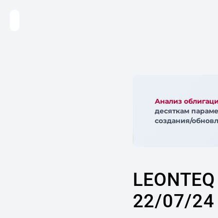
Анализ облигац
десяткам параме
создания/обновл
LEONTEQ
22/07/24