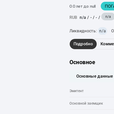
ПОГ
0.0 лет до: null
n/a
RUB
n/a
/
-
/
-
/
Ликвидность:
n/a
О
Подробно
Комме
Основное
Основные данные
Эмитент
Основной заемщик