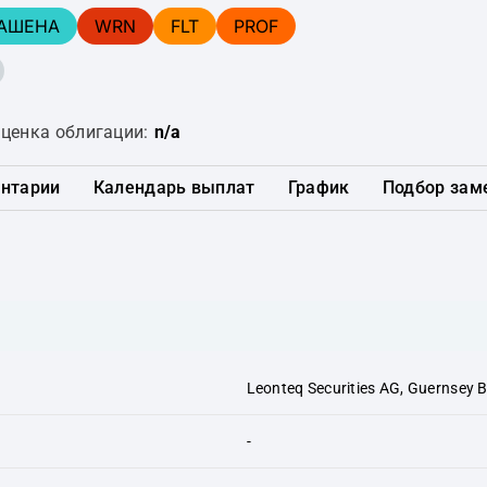
АШЕНА
WRN
FLT
PROF
ценка облигации:
n/a
нтарии
Календарь выплат
График
Подбор зам
Leonteq Securities AG, Guernsey 
-