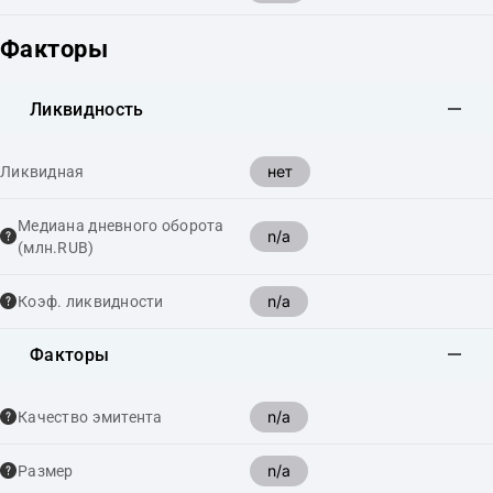
Факторы
Ликвидность
нет
Ликвидная
Медиана дневного оборота
n/a
(млн.RUB)
n/a
Коэф. ликвидности
Факторы
n/a
Качество эмитента
n/a
Размер