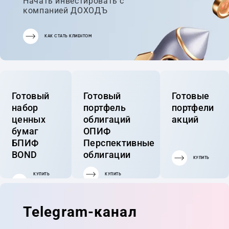
Начать инвестировать с
компанией ДОХОДЪ
КАК СТАТЬ КЛИЕНТОМ
Готовый
Готовый
Готовые
набор
портфель
портфели
ценных
облигаций
акций
бумаг
ОПИФ
БПИФ
Перспективные
BOND
облигации
КУПИТЬ
КУПИТЬ
КУПИТЬ
ГОТОВЫЙ
ПОРТФЕЛЬ
Telegram-канал