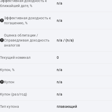
Эффективная доходность к
n/a
ближайшей дате, %
Эффективная доходность к
n/a
погашению, %
Оценка облигации /
Справедливая доходность
n/a
/ (n/a)
аналогов
Текущий номинал
0
Купон, %
n/a
Купон
n/a
Купон (раз/год)
n/a
Тип купона
плавающий