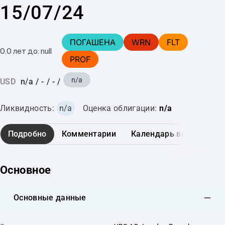
15/07/24
ПОГАШЕНА
WRN
FLT
0.0 лет до: null
PROF
n/a
USD
n/a
/
-
/
-
/
Ликвидность:
n/a
Оценка облигации:
n/a
Подробно
Комментарии
Календарь выплат
Основное
Основные данные