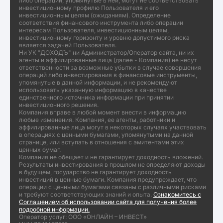
либо операции, упомянутые в ней, могут не соответствовать
инвестиционному профилю Пользователя и его
инвестиционным целям (ожиданиям). Определение
соответствия финансового инструмента либо операции
интересам Пользователя, инвестиционным целям,
инвестиционному горизонту и уровню допустимого риска
является задачей Пользователя.
Ни УК "ДОХОДЪ" ни Администратор/Оператор сайта, ни их
агенты и аффилированные лица (далее - Компания) не несут
ответственности за возможные убытки в случае совершения
операций либо инвестирования в финансовые инструменты,
упомянутые в данной информации, и не рекомендуют
использовать указанную информацию в качестве
единственного источника информации при принятии
инвестиционного решения.
Компания вправе в любой момент внести в информацию
любые изменения. Компания, ее агенты, работники и
аффилированные лица могут в некоторых случаях участвовать
в операциях с ценными бумагами, упомянутыми на данной
странице, или вступать в отношения с эмитентами этих
ценных бумаг.
Компания не обещает и не гарантирует доходность вложений.
Результаты инвестирования в прошлом не определяют доходы
в будущем, государство не гарантирует доходность
инвестиций в ценные бумаги. Компания предупреждает, что
операции с ценными бумагами связаны с различными рисками
и требуют соответствующих знаний и опыта.
Ознакомитесь с
Соглашением об использовании сайта для получения более
подробной информации.
Оператор услуг: ООО «ОНЛАЙН – ИНВЕСТ»