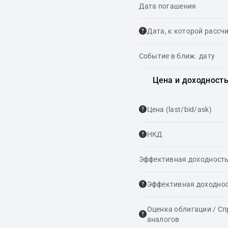
Дата погашения
Дата, к которой рассч
Событие в ближ. дату
Цена и доходност
Цена (last/bid/ask)
НКД
Эффективная доходность
Эффективная доходнос
Оценка облигации / С
аналогов