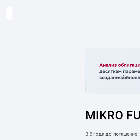
Анализ облигац
десяткам параме
создания/обновл
MIKRO FU
3.5 года до: погашение