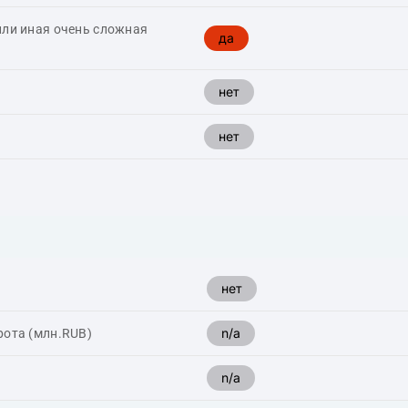
или иная очень сложная
да
нет
нет
нет
n/a
рота (млн.RUB)
n/a