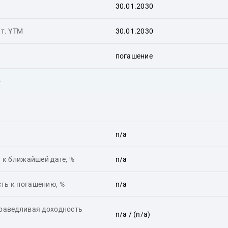
30.01.2030
ит. YTM
30.01.2030
погашение
ь
n/a
 к ближайшей дате, %
n/a
ть к погашению, %
n/a
праведливая доходность
n/a
/ (n/a)