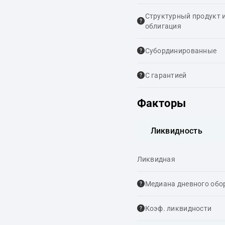
Структурный продукт 
облигация
Cубординированные
С гарантией
Факторы
Ликвидность
Ликвидная
Медиана дневного обо
Коэф. ликвидности