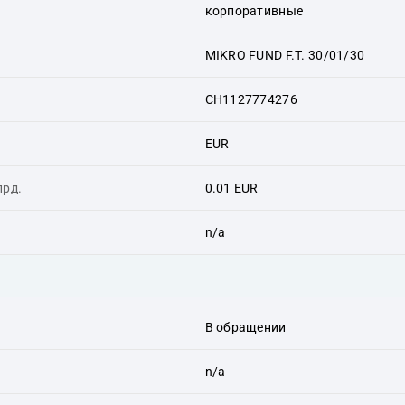
корпоративные
MIKRO FUND F.T. 30/01/30
CH1127774276
EUR
лрд.
0.01 EUR
n/a
В обращении
n/a