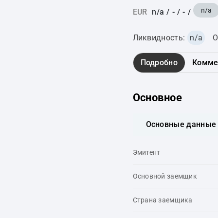
n/a
EUR
n/a
/
-
/
-
/
Ликвидность:
n/a
О
Подробно
Комме
Основное
Основные данные
Эмитент
Основной заемщик
Страна заемщика