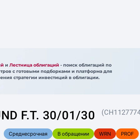
ий
и
Лестница облигаций
- поиск облигаций по
тров с готовыми подборками и платформа для
ения стратегии инвестиций в облигации.
ND F.T. 30/01/30
(CH1127774
Среднесрочная
В обращении
WRN
PROF