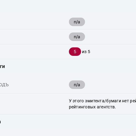
n/a
n/a
5
из 5
ги
n/a
ХОДЪ
У этого эмитента/бумаги нет ре
рейтинговых агентств.
а