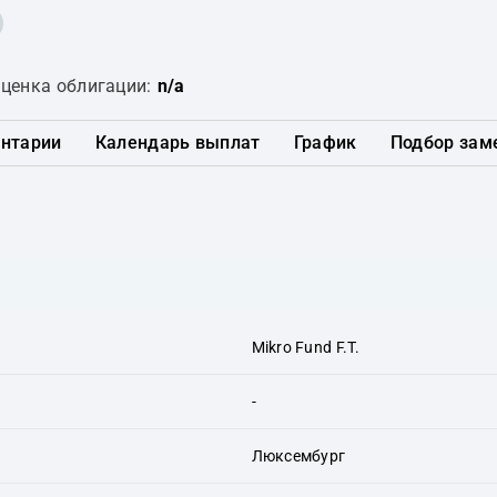
ценка облигации:
n/a
нтарии
Календарь выплат
График
Подбор зам
Mikro Fund F.T.
-
Люксембург