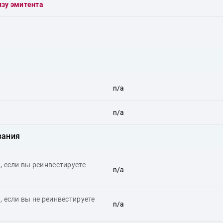
изу эмитента
n/a
n/a
вания
 если вы реинвестируете
n/a
 если вы не реинвестируете
n/a