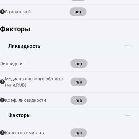
нет
С гарантией
Факторы
Ликвидность
нет
Ликвидная
Медиана дневного оборота
n/a
(млн.RUB)
n/a
Коэф. ликвидности
Факторы
n/a
Качество эмитента