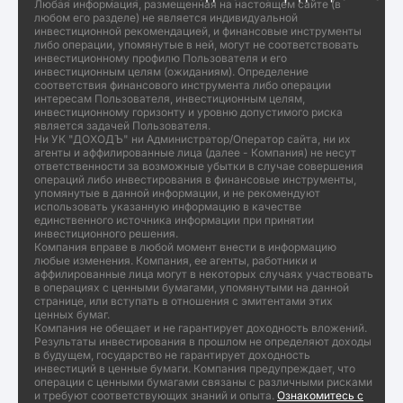
Любая информация, размещенная на настоящем сайте (в
любом его разделе) не является индивидуальной
инвестиционной рекомендацией, и финансовые инструменты
либо операции, упомянутые в ней, могут не соответствовать
инвестиционному профилю Пользователя и его
инвестиционным целям (ожиданиям). Определение
соответствия финансового инструмента либо операции
интересам Пользователя, инвестиционным целям,
инвестиционному горизонту и уровню допустимого риска
является задачей Пользователя.
Ни УК "ДОХОДЪ" ни Администратор/Оператор сайта, ни их
агенты и аффилированные лица (далее - Компания) не несут
ответственности за возможные убытки в случае совершения
операций либо инвестирования в финансовые инструменты,
упомянутые в данной информации, и не рекомендуют
использовать указанную информацию в качестве
единственного источника информации при принятии
инвестиционного решения.
Компания вправе в любой момент внести в информацию
любые изменения. Компания, ее агенты, работники и
аффилированные лица могут в некоторых случаях участвовать
в операциях с ценными бумагами, упомянутыми на данной
странице, или вступать в отношения с эмитентами этих
ценных бумаг.
Компания не обещает и не гарантирует доходность вложений.
Результаты инвестирования в прошлом не определяют доходы
в будущем, государство не гарантирует доходность
инвестиций в ценные бумаги. Компания предупреждает, что
операции с ценными бумагами связаны с различными рисками
и требуют соответствующих знаний и опыта.
Ознакомитесь с