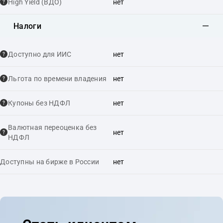
High Yield (ВДО)
нет
Налоги
Доступно для ИИС
нет
Льгота по времени владения
нет
Купоны без НДФЛ
нет
Валютная переоценка без
нет
НДФЛ
Доступны на бирже в России
нет