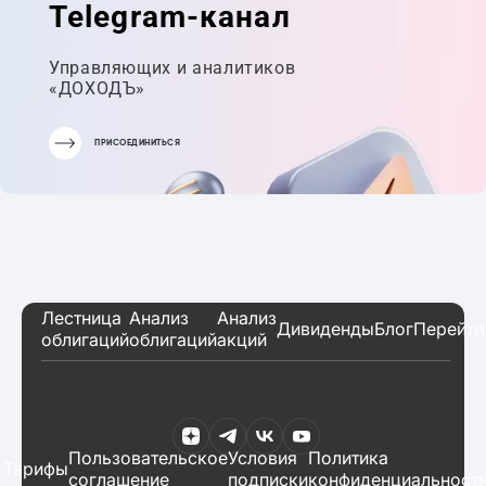
Telegram-канал
Управляющих и аналитиков
«ДОХОДЪ»
ПРИСОЕДИНИТЬСЯ
Лестница
Анализ
Анализ
Дивиденды
Блог
Перейти
облигаций
облигаций
акций
Пользовательское
Условия
Политика
Тарифы
соглашение
подписки
конфиденциальност