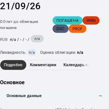
21/09/26
ПОГАШЕНА
WRN
0.0 лет до: облигация
погашена
DSC
PROF
n/a
RUB
n/a
/
-
/
-
/
Ликвидность:
n/a
Оценка облигации:
n/a
Подробно
Комментарии
Календарь выплат
Основное
Основные данные