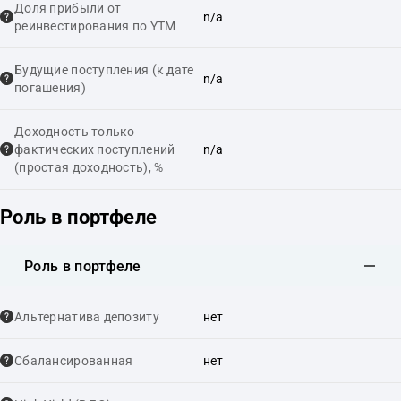
Доля прибыли от
n/a
реинвестирования по YTM
Будущие поступления (к дате
n/a
погашения)
Доходность только
фактических поступлений
n/a
(простая доходность), %
Роль в портфеле
Роль в портфеле
Альтернатива депозиту
нет
Сбалансированная
нет