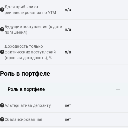
Доля прибыли от
n/a
реинвестирования по YTM
Будущие поступления (к дате
n/a
погашения)
Доходность только
фактических поступлений
n/a
(простая доходность), %
Роль в портфеле
Роль в портфеле
Альтернатива депозиту
нет
Сбалансированная
нет