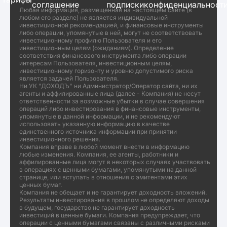
соглашение
подписки
конфиденциальност
Любая информация, размещенная на настоящем сайте (в
любом его разделе) не является индивидуальной
инвестиционной рекомендацией, и финансовые инструменты
либо операции, упомянутые в ней, могут не соответствовать
инвестиционному профилю Пользователя и его
инвестиционным целям (ожиданиям). Определение
соответствия финансового инструмента либо операции
интересам Пользователя, инвестиционным целям,
инвестиционному горизонту и уровню допустимого риска
является задачей Пользователя.
Ни УК "ДОХОДЪ" ни Администратор/Оператор сайта, ни их
агенты и аффилированные лица (далее - Компания) не несут
ответственности за возможные убытки в случае совершения
операций либо инвестирования в финансовые инструменты,
упомянутые в данной информации, и не рекомендуют
использовать указанную информацию в качестве
единственного источника информации при принятии
инвестиционного решения.
Компания вправе в любой момент внести в информацию
любые изменения. Компания, ее агенты, работники и
аффилированные лица могут в некоторых случаях участвовать
в операциях с ценными бумагами, упомянутыми на данной
странице, или вступать в отношения с эмитентами этих
ценных бумаг.
Компания не обещает и не гарантирует доходность вложений.
Результаты инвестирования в прошлом не определяют доходы
в будущем, государство не гарантирует доходность
инвестиций в ценные бумаги. Компания предупреждает, что
операции с ценными бумагами связаны с различными рисками