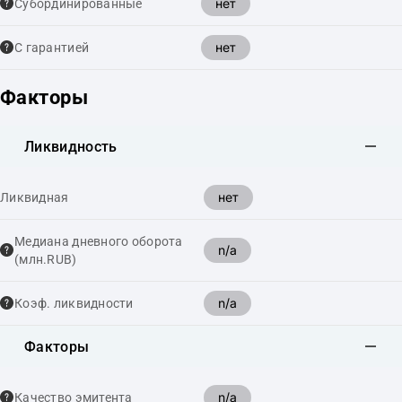
нет
Cубординированные
нет
С гарантией
Факторы
Ликвидность
нет
Ликвидная
Медиана дневного оборота
n/a
(млн.RUB)
n/a
Коэф. ликвидности
Факторы
n/a
Качество эмитента