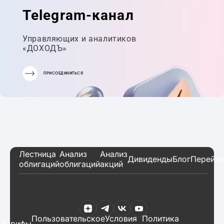
Telegram-канал
Управляющих и аналитиков
«ДОХОДЪ»
ПРИСОЕДИНИТЬСЯ
Лестница
Анализ
Анализ
Дивиденды
Блог
Перейти
облигаций
облигаций
акций
Пользовательское
Условия
Политика
Тарифы