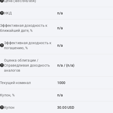
Цена (last/bid/ask)
НКД
n/a
Эффективная доходность к
n/a
ближайшей дате, %
Эффективная доходность к
n/a
погашению, %
Оценка облигации /
Справедливая доходность
n/a
/ (n/a)
аналогов
Текущий номинал
1000
Купон, %
n/a
Купон
30.00 USD