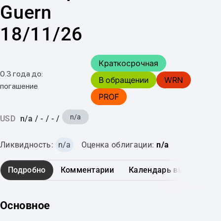
Guern
18/11/26
Краткосрочная
0.3 года до:
В обращении
WRN
погашение
PROF
n/a
USD
n/a
/
-
/
-
/
Ликвидность:
n/a
Оценка облигации:
n/a
Подробно
Комментарии
Календарь выплат
Основное