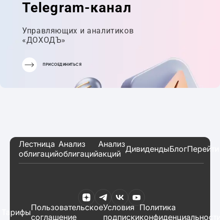
Telegram-канал
Управляющих и аналитиков
«ДОХОДЪ»
ПРИСОЕДИНИТЬСЯ
Лестница
Анализ
Анализ
Дивиденды
Блог
Перейти
облигаций
облигаций
акций
Пользовательское
Условия
Политика
Тарифы
соглашение
подписки
конфиденциальност