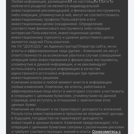
Любая информация, размещенная на настоящем сайте (в
любом его разделе) не является индивидуальной
инвестиционной рекомендацией, и финансовые инструменты
либо операции, упомянутые в ней, могут не соответствовать
инвестиционному профилю Пользователя и его
инвестиционным целям (ожиданиям). Определение
соответствия финансового инструмента либо операции
интересам Пользователя, инвестиционным целям,
инвестиционному горизонту и уровню допустимого риска
является задачей Пользователя.
Ни УК "ДОХОДЪ" ни Администратор/Оператор сайта, ни их
агенты и аффилированные лица (далее - Компания) не несут
ответственности за возможные убытки в случае совершения
операций либо инвестирования в финансовые инструменты,
упомянутые в данной информации, и не рекомендуют
использовать указанную информацию в качестве
единственного источника информации при принятии
инвестиционного решения.
Компания вправе в любой момент внести в информацию
любые изменения. Компания, ее агенты, работники и
аффилированные лица могут в некоторых случаях участвовать
в операциях с ценными бумагами, упомянутыми на данной
странице, или вступать в отношения с эмитентами этих
ценных бумаг.
Компания не обещает и не гарантирует доходность вложений.
Результаты инвестирования в прошлом не определяют доходы
в будущем, государство не гарантирует доходность
инвестиций в ценные бумаги. Компания предупреждает, что
операции с ценными бумагами связаны с различными рисками
и требуют соответствующих знаний и опыта.
Ознакомитесь с