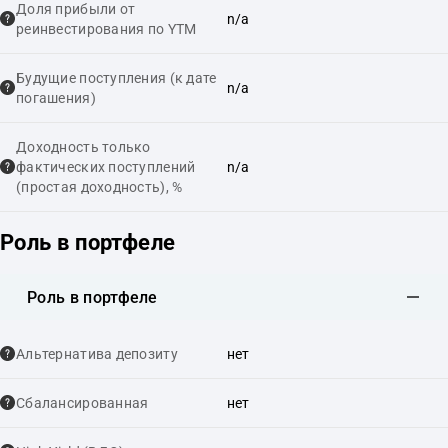
Доля прибыли от
n/a
реинвестирования по YTM
Будущие поступления (к дате
n/a
погашения)
Доходность только
фактических поступлений
n/a
(простая доходность), %
Роль в портфеле
Роль в портфеле
Альтернатива депозиту
нет
Сбалансированная
нет