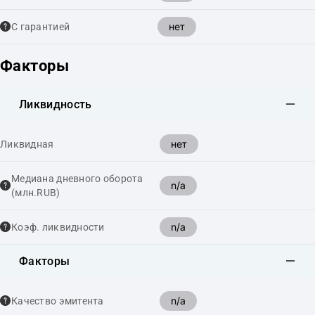
нет
С гарантией
Факторы
Ликвидность
нет
Ликвидная
Медиана дневного оборота
n/a
(млн.RUB)
n/a
Коэф. ликвидности
Факторы
n/a
Качество эмитента