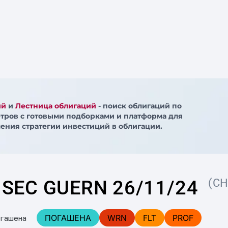
ий
и
Лестница облигаций
- поиск облигаций по
тров с готовыми подборками и платформа для
ения стратегии инвестиций в облигации.
SEC GUERN 26/11/24
(CH
ПОГАШЕНА
WRN
FLT
PROF
огашена