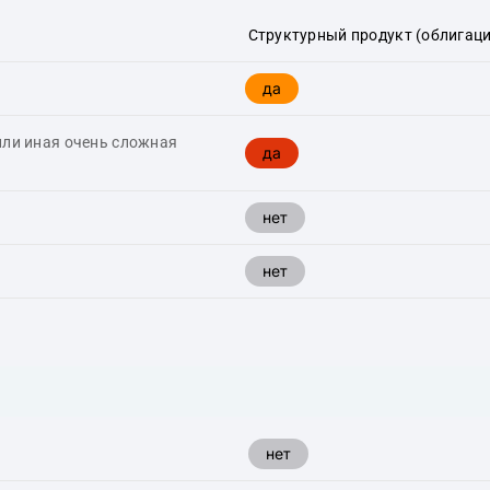
Структурный продукт (облигаци
да
или иная очень сложная
да
нет
нет
нет