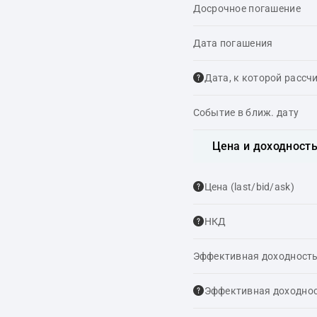
Досрочное погашение
Дата погашения
Дата, к которой рассч
Событие в ближ. дату
Цена и доходност
Цена (last/bid/ask)
НКД
Эффективная доходность
Эффективная доходнос