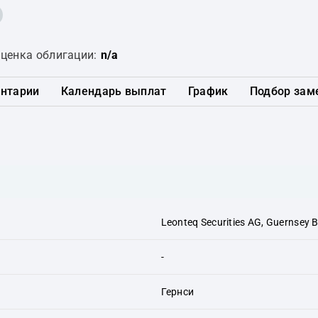
ценка облигации:
n/a
нтарии
Календарь выплат
График
Подбор зам
Leonteq Securities AG, Guernsey 
-
Гернси