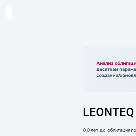
Анализ облигац
десяткам параме
создания/обновл
LEONTEQ 
0.0 лет до: облигация п