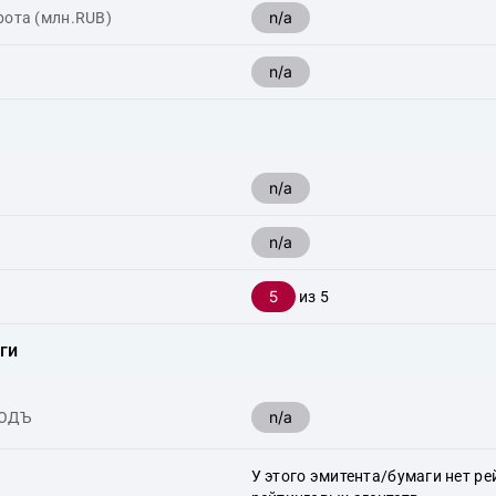
n/a
рота (млн.RUB)
n/a
n/a
n/a
5
из 5
ги
n/a
ХОДЪ
У этого эмитента/бумаги нет ре