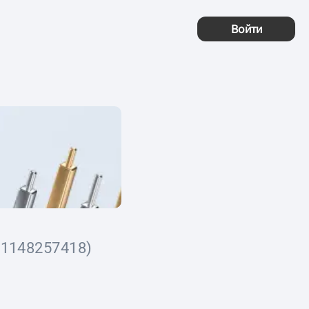
Войти
1148257418)