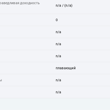
праведливая доходность
n/a
/ (n/a)
0
n/a
n/a
n/a
плавающий
ты
n/a
n/a