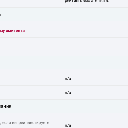
рейтинговых агентств.
а
изу эмитента
n/a
n/a
вания
 если вы реинвестируете
n/a