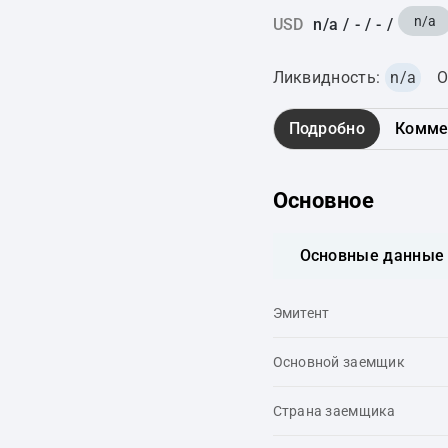
n/a
USD
n/a
/
-
/
-
/
Ликвидность:
n/a
О
Подробно
Комме
Основное
Основные данные
Эмитент
Основной заемщик
Страна заемщика