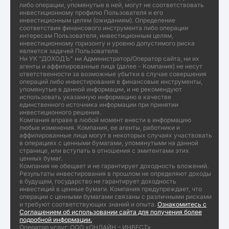
либо операции, упомянутые в ней, могут не соответствовать
инвестиционному профилю Пользователя и его
инвестиционным целям (ожиданиям). Определение
соответствия финансового инструмента либо операции
интересам Пользователя, инвестиционным целям,
инвестиционному горизонту и уровню допустимого риска
является задачей Пользователя.
Ни УК "ДОХОДЪ" ни Администратор/Оператор сайта, ни их
агенты и аффилированные лица (далее - Компания) не несут
ответственности за возможные убытки в случае совершения
операций либо инвестирования в финансовые инструменты,
упомянутые в данной информации, и не рекомендуют
использовать указанную информацию в качестве
единственного источника информации при принятии
инвестиционного решения.
Компания вправе в любой момент внести в информацию
любые изменения. Компания, ее агенты, работники и
аффилированные лица могут в некоторых случаях участвовать
в операциях с ценными бумагами, упомянутыми на данной
странице, или вступать в отношения с эмитентами этих
ценных бумаг.
Компания не обещает и не гарантирует доходность вложений.
Результаты инвестирования в прошлом не определяют доходы
в будущем, государство не гарантирует доходность
инвестиций в ценные бумаги. Компания предупреждает, что
операции с ценными бумагами связаны с различными рисками
и требуют соответствующих знаний и опыта.
Ознакомитесь с
Соглашением об использовании сайта для получения более
подробной информации.
Оператор услуг: ООО «ОНЛАЙН – ИНВЕСТ»