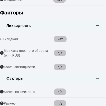
Факторы
Ликвидность
нет
Ликвидная
Медиана дневного оборота
n/a
(млн.RUB)
n/a
Коэф. ликвидности
Факторы
n/a
Качество эмитента
n/a
Размер