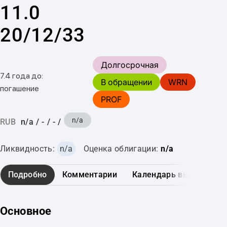
11.0
20/12/33
Долгосрочная
7.4 года до:
В обращении
WRN
погашение
PROF
n/a
RUB
n/a
/
-
/
-
/
Ликвидность:
n/a
Оценка облигации:
n/a
Подробно
Комментарии
Календарь выплат
Основное