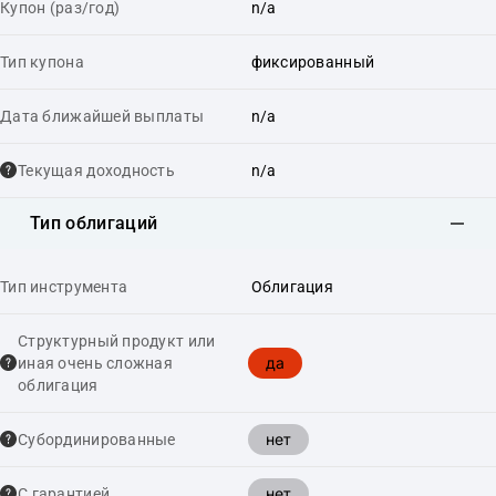
Купон (раз/год)
n/a
Тип купона
фиксированный
Дата ближайшей выплаты
n/a
Текущая доходность
n/a
Тип облигаций
Тип инструмента
Облигация
Структурный продукт или
да
иная очень сложная
облигация
нет
Cубординированные
нет
С гарантией