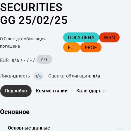
SECURITIES
GG 25/02/25
ПОГАШЕНА
WRN
0.0 лет до: облигация
погашена
FLT
PROF
n/a
EUR
n/a
/
-
/
-
/
Ликвидность:
n/a
Оценка облигации:
n/a
Подробно
Комментарии
Календарь выплат
Основное
Основные данные