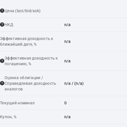
Цена (last/bid/ask)
НКД
n/a
Эффективная доходность к
n/a
ближайшей дате, %
Эффективная доходность к
n/a
погашению, %
Оценка облигации /
Справедливая доходность
n/a
/ (n/a)
аналогов
Текущий номинал
0
Купон, %
n/a