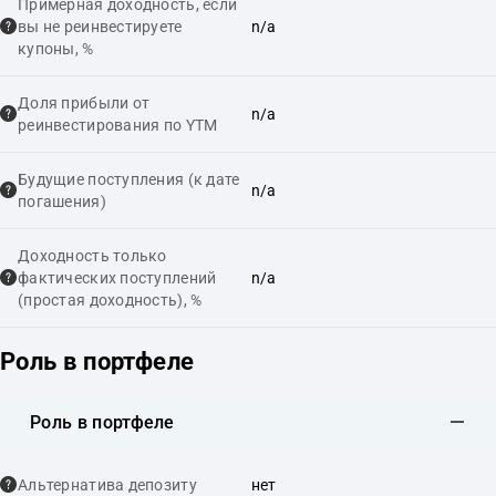
Примерная доходность, если
вы не реинвестируете
n/a
купоны, %
Доля прибыли от
n/a
реинвестирования по YTM
Будущие поступления (к дате
n/a
погашения)
Доходность только
фактических поступлений
n/a
(простая доходность), %
Роль в портфеле
Роль в портфеле
Альтернатива депозиту
нет