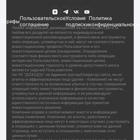
Пользовательское
Условия
Политика
Тарифы
соглашение
подписки
конфиденциальност
Любая информация, размещенная на настоящем сайте (в
любом его разделе) не является индивидуальной
инвестиционной рекомендацией, и финансовые инструменты
либо операции, упомянутые в ней, могут не соответствовать
инвестиционному профилю Пользователя и его
инвестиционным целям (ожиданиям). Определение
соответствия финансового инструмента либо операции
интересам Пользователя, инвестиционным целям,
инвестиционному горизонту и уровню допустимого риска
является задачей Пользователя.
Ни УК "ДОХОДЪ" ни Администратор/Оператор сайта, ни их
агенты и аффилированные лица (далее - Компания) не несут
ответственности за возможные убытки в случае совершения
операций либо инвестирования в финансовые инструменты,
упомянутые в данной информации, и не рекомендуют
использовать указанную информацию в качестве
единственного источника информации при принятии
инвестиционного решения.
Компания вправе в любой момент внести в информацию
любые изменения. Компания, ее агенты, работники и
аффилированные лица могут в некоторых случаях участвовать
в операциях с ценными бумагами, упомянутыми на данной
странице, или вступать в отношения с эмитентами этих
ценных бумаг.