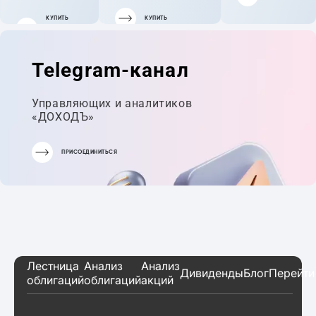
КУПИТЬ
КУПИТЬ
ГОТОВЫЙ
ПОРТФЕЛЬ
Telegram-канал
Управляющих и аналитиков
«ДОХОДЪ»
ПРИСОЕДИНИТЬСЯ
Лестница
Анализ
Анализ
Дивиденды
Блог
Перейти
облигаций
облигаций
акций