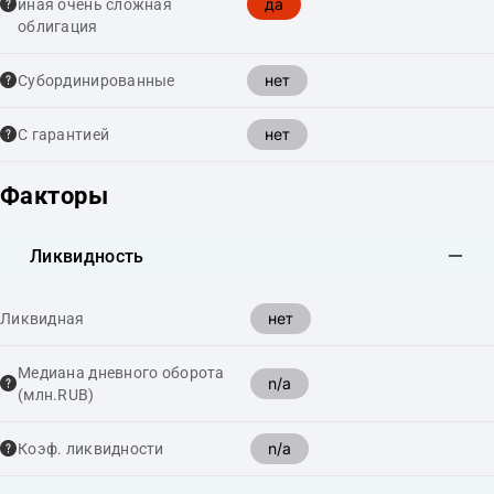
да
иная очень сложная
облигация
нет
Cубординированные
нет
С гарантией
Факторы
Ликвидность
нет
Ликвидная
Медиана дневного оборота
n/a
(млн.RUB)
n/a
Коэф. ликвидности