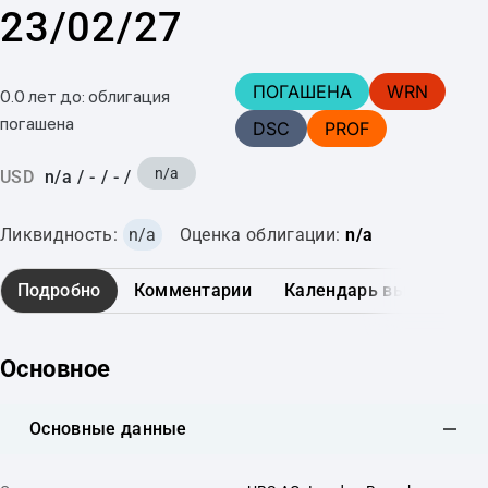
23/02/27
ПОГАШЕНА
WRN
0.0 лет до: облигация
погашена
DSC
PROF
n/a
USD
n/a
/
-
/
-
/
Ликвидность:
n/a
Оценка облигации:
n/a
Подробно
Комментарии
Календарь выплат
Основное
Основные данные