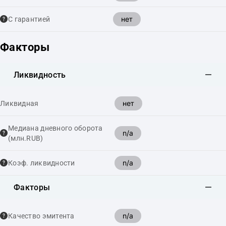
нет
С гарантией
Факторы
Ликвидность
нет
Ликвидная
Медиана дневного оборота
n/a
(млн.RUB)
n/a
Коэф. ликвидности
Факторы
n/a
Качество эмитента