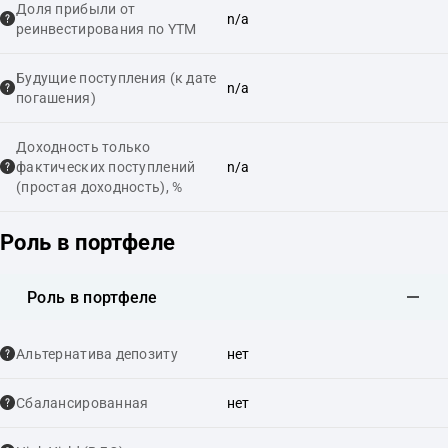
Доля прибыли от
n/a
реинвестирования по YTM
Будущие поступления (к дате
n/a
погашения)
Доходность только
фактических поступлений
n/a
(простая доходность), %
Роль в портфеле
Роль в портфеле
Альтернатива депозиту
нет
Сбалансированная
нет