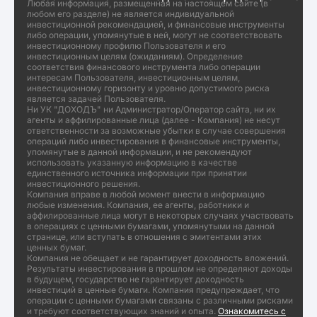
Любая информация, размещенная на настоящем сайте (в
любом его разделе) не является индивидуальной
инвестиционной рекомендацией, и финансовые инструменты
либо операции, упомянутые в ней, могут не соответствовать
инвестиционному профилю Пользователя и его
инвестиционным целям (ожиданиям). Определение
соответствия финансового инструмента либо операции
интересам Пользователя, инвестиционным целям,
инвестиционному горизонту и уровню допустимого риска
является задачей Пользователя.
Ни УК "ДОХОДЪ" ни Администратор/Оператор сайта, ни их
агенты и аффилированные лица (далее - Компания) не несут
ответственности за возможные убытки в случае совершения
операций либо инвестирования в финансовые инструменты,
упомянутые в данной информации, и не рекомендуют
использовать указанную информацию в качестве
единственного источника информации при принятии
инвестиционного решения.
Компания вправе в любой момент внести в информацию
любые изменения. Компания, ее агенты, работники и
аффилированные лица могут в некоторых случаях участвовать
в операциях с ценными бумагами, упомянутыми на данной
странице, или вступать в отношения с эмитентами этих
ценных бумаг.
Компания не обещает и не гарантирует доходность вложений.
Результаты инвестирования в прошлом не определяют доходы
в будущем, государство не гарантирует доходность
инвестиций в ценные бумаги. Компания предупреждает, что
операции с ценными бумагами связаны с различными рисками
и требуют соответствующих знаний и опыта.
Ознакомитесь с