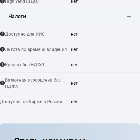
High Yield (ВДО)
нет
Налоги
Доступно для ИИС
нет
Льгота по времени владения
нет
Купоны без НДФЛ
нет
Валютная переоценка без
нет
НДФЛ
Доступны на бирже в России
нет