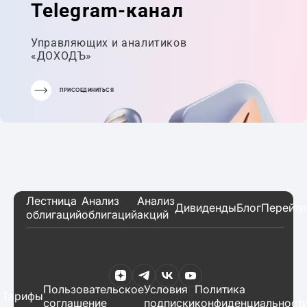
Telegram-канал
Управляющих и аналитиков
«ДОХОДЪ»
ПРИСОЕДИНИТЬСЯ
Лестница
Анализ
Анализ
Дивиденды
Блог
Перейти
облигаций
облигаций
акций
Пользовательское
Условия
Политика
Тарифы
соглашение
подписки
конфиденциальност