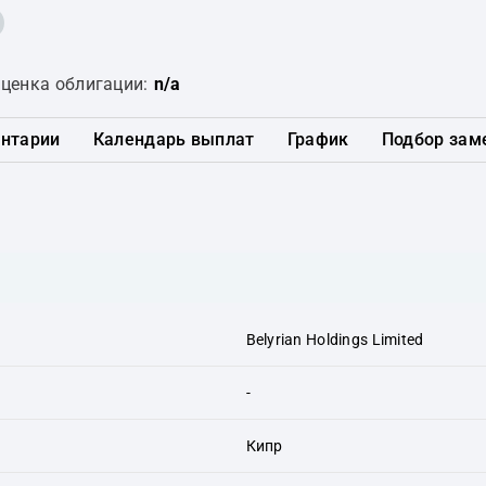
ценка облигации:
n/a
нтарии
Календарь выплат
График
Подбор зам
Belyrian Holdings Limited
-
Кипр