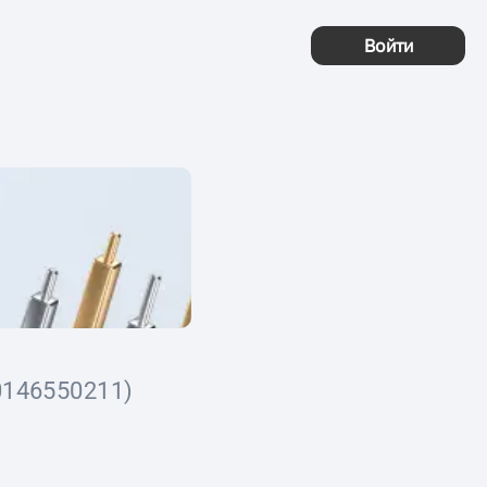
Войти
0146550211)