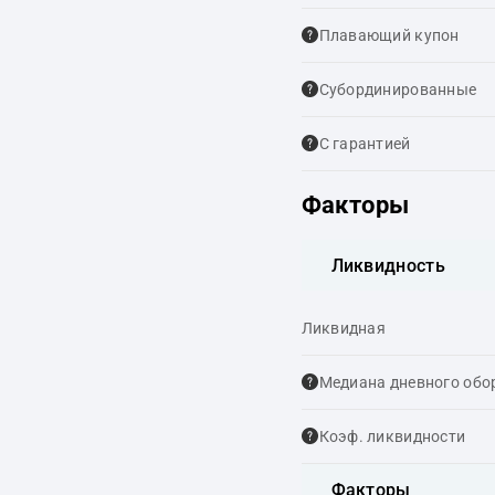
Плавающий купон
Cубординированные
С гарантией
Факторы
Ликвидность
Ликвидная
Медиана дневного обо
Коэф. ликвидности
Факторы