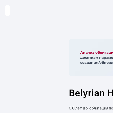
Анализ облигац
десяткам параме
создания/обновл
Belyrian 
0.0 лет до: облигация п