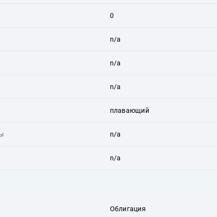
0
n/a
n/a
n/a
плавающий
ты
n/a
n/a
Облигация