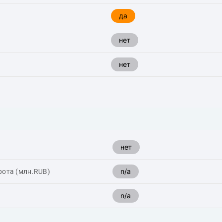
да
нет
нет
нет
n/a
рота (млн.RUB)
n/a