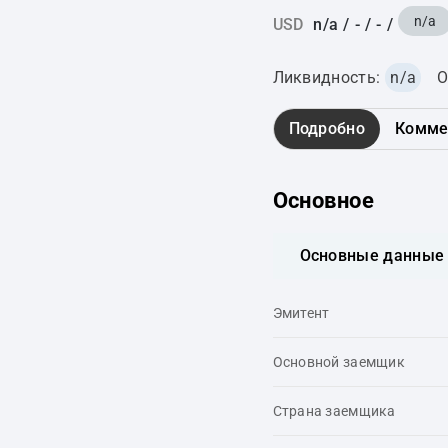
n/a
USD
n/a
/
-
/
-
/
Ликвидность:
n/a
О
Подробно
Комме
Основное
Основные данные
Эмитент
Основной заемщик
Страна заемщика