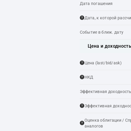
Дата погашения
Дата, к которой рассч
Событие в ближ. дату
Цена и доходност
Цена (last/bid/ask)
НКД
Эффективная доходность
Эффективная доходнос
Оценка облигации / С
аналогов