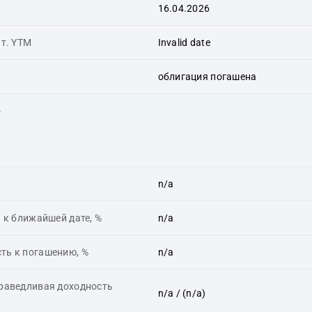
16.04.2026
ит. YTM
Invalid date
облигация погашена
ь
n/a
 к ближайшей дате, %
n/a
ть к погашению, %
n/a
праведливая доходность
n/a
/ (n/a)