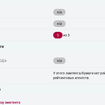
n/a
n/a
5
из 5
ги
n/a
ХОДЪ
У этого эмитента/бумаги нет ре
рейтинговых агентств.
а
изу эмитента