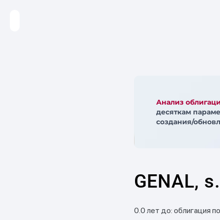
Анализ облигац
десяткам параме
создания/обновл
GENAL, s.
0.0 лет до: облигация п