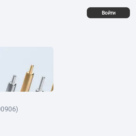
Войти
00906)