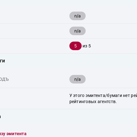
n/a
n/a
5
из 5
ги
n/a
ХОДЪ
У этого эмитента/бумаги нет ре
рейтинговых агентств.
а
изу эмитента