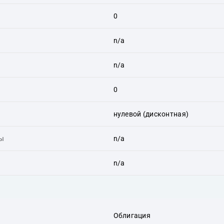
0
n/a
n/a
0
нулевой (дисконтная)
ты
n/a
n/a
Облигация