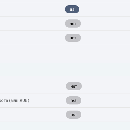
да
нет
нет
нет
n/a
рота (млн.RUB)
n/a