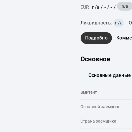
n/a
EUR
n/a
/
-
/
-
/
Ликвидность:
n/a
О
Подробно
Комме
Основное
Основные данные
Эмитент
Основной заемщик
Страна заемщика