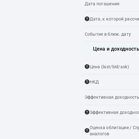
Дата погашения
Дата, к которой рассч
Событие в ближ. дату
Цена и доходност
Цена (last/bid/ask)
НКД
Эффективная доходность
Эффективная доходнос
Оценка облигации / С
аналогов