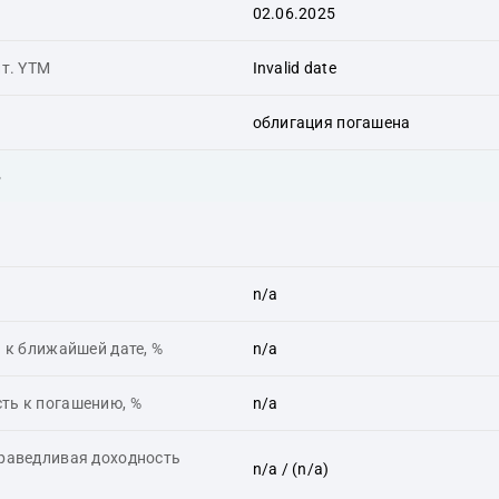
02.06.2025
ит. YTM
Invalid date
облигация погашена
ь
n/a
 к ближайшей дате, %
n/a
ть к погашению, %
n/a
праведливая доходность
n/a
/ (n/a)