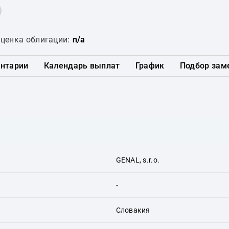
ценка облигации:
n/a
нтарии
Календарь выплат
График
Подбор зам
GENAL, s.r.o.
-
Словакия