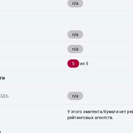
n/a
n/a
n/a
5
из 5
ги
n/a
ХОДЪ
У этого эмитента/бумаги нет ре
рейтинговых агентств.
а