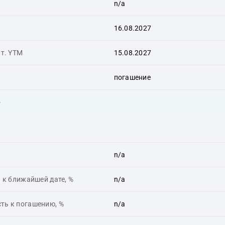
n/a
16.08.2027
ит. YTM
15.08.2027
погашение
ь
n/a
 к ближайшей дате, %
n/a
ть к погашению, %
n/a