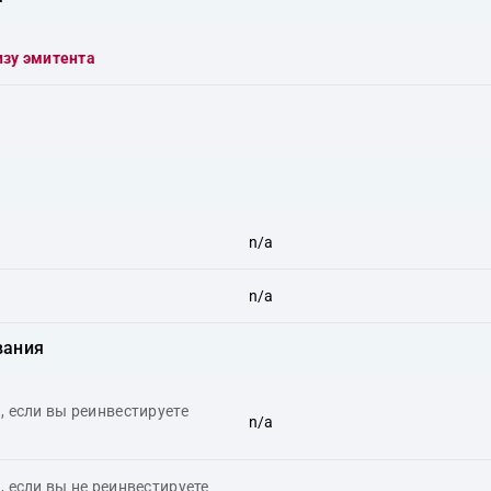
изу эмитента
n/a
n/a
вания
 если вы реинвестируете
n/a
 если вы не реинвестируете