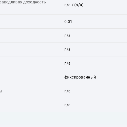
праведливая доходность
n/a
/ (n/a)
0.01
n/a
n/a
n/a
фиксированный
ты
n/a
n/a