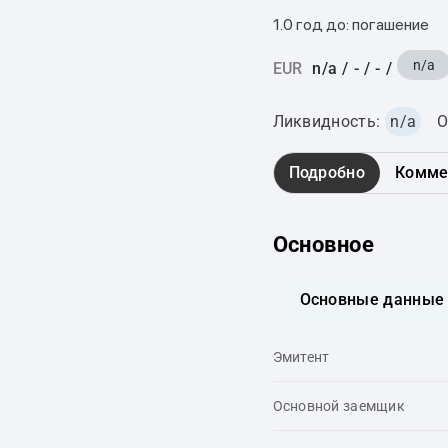
1.0 год до: погашение
n/a
EUR
n/a
/
-
/
-
/
Ликвидность:
n/a
О
Подробно
Комме
Основное
Основные данные
Эмитент
Основной заемщик