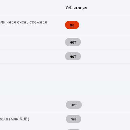
Облигация
или иная очень сложная
да
нет
нет
нет
n/a
рота (млн.RUB)