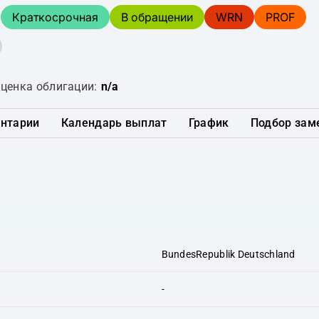
Краткосрочная
В обращении
WRN
PROF
ценка облигации:
n/a
нтарии
Календарь выплат
График
Подбор зам
BundesRepublik Deutschland
-