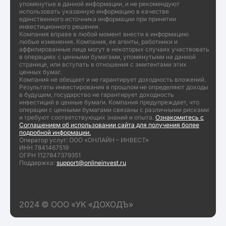
упомянутые в данной информации, и не рекомендуют
использовать указанную информацию в качестве
единственного источника информации при принятии
инвестиционного решения.
Компания вправе в любой момент внести в информацию
любые изменения. Компания, ее агенты, работники и
аффилированные лица могут в некоторых случаях участвовать
в операциях с ценными бумагами, упомянутыми на данной
странице, или вступать в отношения с эмитентами этих
ценных бумаг.
Компания не обещает и не гарантирует доходность вложений.
Результаты инвестирования в прошлом не определяют доходы
в будущем, государство не гарантирует доходность
инвестиций в ценные бумаги. Компания предупреждает, что
операции с ценными бумагами связаны с различными рисками
и требуют соответствующих знаний и опыта.
Ознакомитесь с
Соглашением об использовании сайта для получения более
подробной информации.
Оператор услуг: ООО «ОНЛАЙН – ИНВЕСТ»
ИНН 7841467519
ОГРН 1127847379351
Поддержка:
support@onlineinvest.ru
2024 © ООО «УК «ДОХОДЪ»