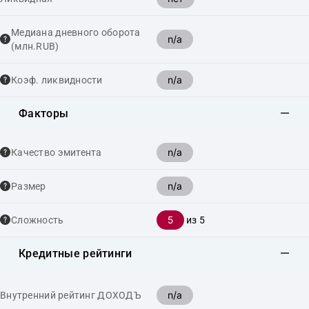
Медиана дневного оборота
n/a
(млн.RUB)
n/a
Коэф. ликвидности
Факторы
n/a
Качество эмитента
n/a
Размер
5
Сложность
из 5
Кредитные рейтинги
n/a
Внутренний рейтинг ДОХОДЪ