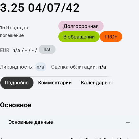
3.25 04/07/42
Долгосрочная
15.9 года до:
погашение
В обращении
PROF
n/a
EUR
n/a
/
-
/
-
/
Ликвидность:
n/a
Оценка облигации:
n/a
Подробно
Комментарии
Календарь выплат
Основное
Основные данные