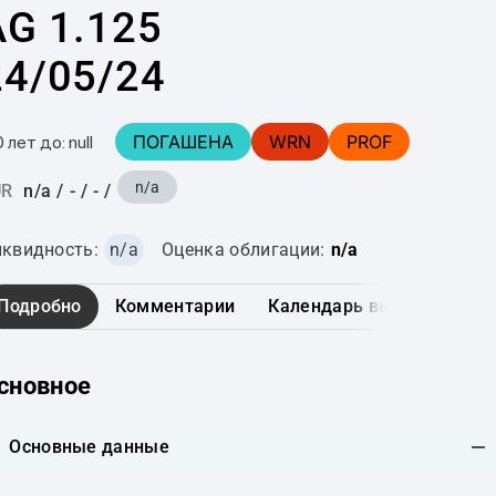
AG 1.125
24/05/24
ПОГАШЕНА
WRN
PROF
0 лет до: null
n/a
UR
n/a
/
-
/
-
/
квидность:
n/a
Оценка облигации:
n/a
Подробно
Комментарии
Календарь выплат
Гр
сновное
Основные данные