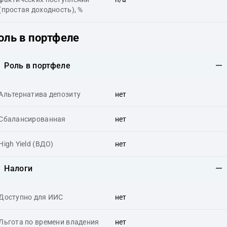
(простая доходность), %
оль в портфеле
Роль в портфеле
Альтернатива депозиту
нет
Сбалансированная
нет
High Yield (ВДО)
нет
Налоги
Доступно для ИИС
нет
Льгота по времени владения
нет