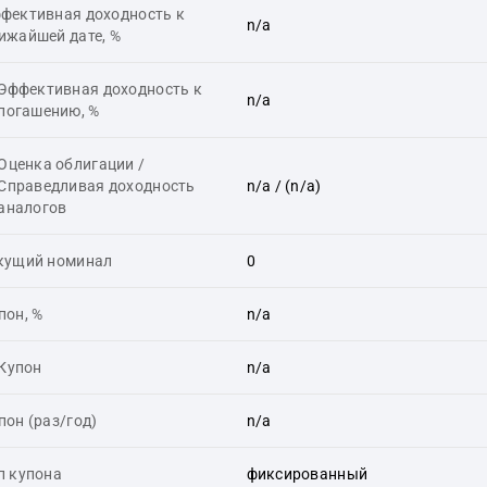
фективная доходность к
n/a
ижайшей дате, %
Эффективная доходность к
n/a
погашению, %
Оценка облигации /
Справедливая доходность
n/a
/ (n/a)
аналогов
кущий номинал
0
пон, %
n/a
Купон
n/a
пон (раз/год)
n/a
п купона
фиксированный