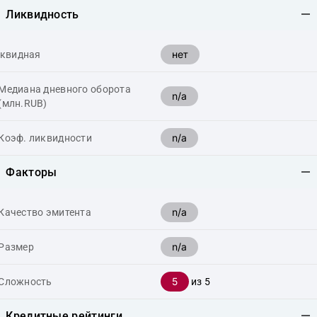
Ликвидность
нет
квидная
Медиана дневного оборота
n/a
(млн.RUB)
n/a
Коэф. ликвидности
Факторы
n/a
Качество эмитента
n/a
Размер
5
Сложность
из 5
Кредитные рейтинги