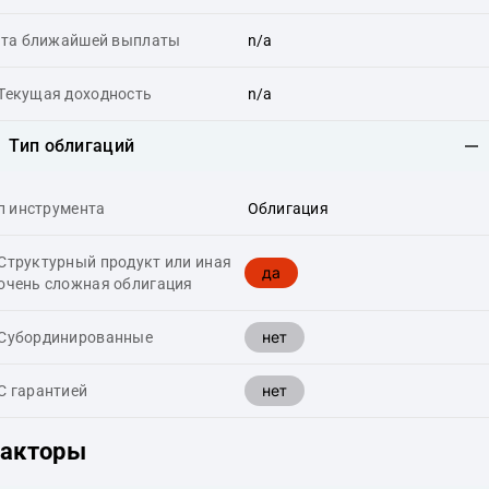
та ближайшей выплаты
n/a
Текущая доходность
n/a
Тип облигаций
п инструмента
Облигация
Структурный продукт или иная
да
очень сложная облигация
нет
Cубординированные
нет
С гарантией
акторы