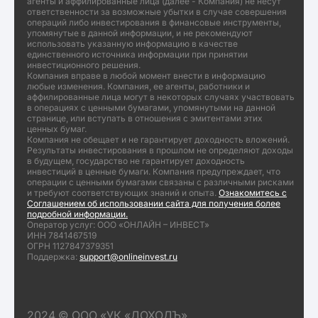
агенты и аффилированные лица (далее - Компания) не несут
ответственности за возможные убытки в случае совершения
операций либо инвестирования в финансовые инструменты,
упомянутые в данной информации, и не рекомендуют
использовать указанную информацию в качестве
единственного источника информации при принятии
инвестиционного решения.
Компания вправе в любой момент внести в информацию
любые изменения. Компания, ее агенты, работники и
аффилированные лица могут в некоторых случаях участвовать
в операциях с ценными бумагами, упомянутыми на данной
странице, или вступать в отношения с эмитентами этих
ценных бумаг.
Компания не обещает и не гарантирует доходность вложений.
Результаты инвестирования в прошлом не определяют доходы
в будущем, государство не гарантирует доходность
инвестиций в ценные бумаги. Компания предупреждает, что
операции с ценными бумагами связаны с различными рисками
и требуют соответствующих знаний и опыта.
Ознакомитесь с
Соглашением об использовании сайта для получения более
подробной информации.
Оператор услуг: ООО «ОНЛАЙН – ИНВЕСТ»
ИНН 7841467519
ОГРН 1127847379351
Поддержка:
support@onlineinvest.ru
2024 © ООО «УК «ДОХОДЪ»