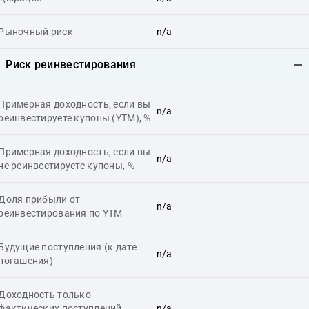
Рыночный риск
n/a
Риск реинвестирования
Примерная доходность, если вы
n/a
реинвестируете купоны (YTM), %
Примерная доходность, если вы
n/a
не реинвестируете купоны, %
Доля прибыли от
n/a
реинвестирования по YTM
Будущие поступления (к дате
n/a
погашения)
Доходность только
фактических поступлений
n/a