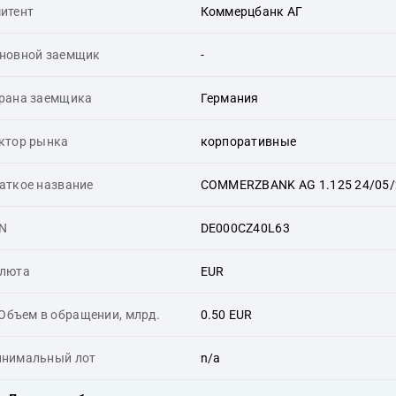
итент
Коммерцбанк АГ
новной заемщик
-
рана заемщика
Германия
ктор рынка
корпоративные
аткое название
COMMERZBANK AG 1.125 24/05/
IN
DE000CZ40L63
люта
EUR
Объем в обращении, млрд.
0.50 EUR
нимальный лот
n/a