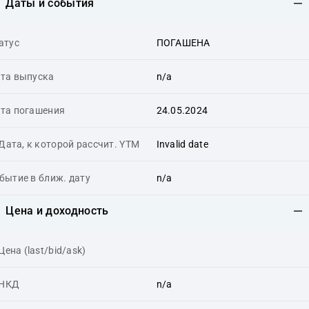
Даты и события
атус
ПОГАШЕНА
та выпуска
n/a
та погашения
24.05.2024
Дата, к которой рассчит. YTM
Invalid date
бытие в ближ. дату
n/a
Цена и доходность
Цена (last/bid/ask)
НКД
n/a