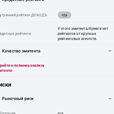
n/a
утренний рейтинг ДОХОДЪ
У этого эмитента/бумаги нет
едитные рейтинги
рейтингов от крупных
рейтинговых агентств.
Качество эмитента
рейти к полному анализу
итента
иски
Рыночный риск
Дюрация
n/a