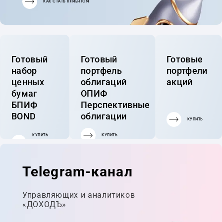
КАК СТАТЬ КЛИЕНТОМ
Готовый
Готовый
Готовые
набор
портфель
портфели
ценных
облигаций
акций
бумаг
ОПИФ
БПИФ
Перспективные
BOND
облигации
КУПИТЬ
КУПИТЬ
КУПИТЬ
ГОТОВЫЙ
ПОРТФЕЛЬ
Telegram-канал
Управляющих и аналитиков
«ДОХОДЪ»