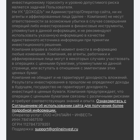
инвестиционному горизонту и уровню допустимого риска
является задачей Пользователя.
Ни УК "ДОХОДЪ" ни Администратор/Оператор сайта, ни их
агенты и аффилированные лица (далее - Компания) не несут
ответственности за возможные убытки в случае совершения
операций либо инвестирования в финансовые инструменты,
упомянутые в данной информации, и не рекомендуют
использовать указанную информацию в качестве
единственного источника информации при принятии
инвестиционного решения.
Компания вправе в любой момент внести в информацию
любые изменения. Компания, ее агенты, работники и
аффилированные лица могут в некоторых случаях участвовать
в операциях с ценными бумагами, упомянутыми на данной
странице, или вступать в отношения с эмитентами этих
ценных бумаг.
Компания не обещает и не гарантирует доходность вложений.
Результаты инвестирования в прошлом не определяют доходы
в будущем, государство не гарантирует доходность
инвестиций в ценные бумаги. Компания предупреждает, что
операции с ценными бумагами связаны с различными рисками
и требуют соответствующих знаний и опыта.
Ознакомитесь с
Соглашением об использовании сайта для получения более
подробной информации.
Оператор услуг: ООО «ОНЛАЙН – ИНВЕСТ»
ИНН 7841467519
ОГРН 1127847379351
Поддержка:
support@onlineinvest.ru