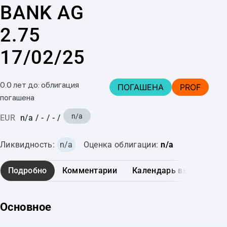
BANK AG
2.75
17/02/25
0.0 лет до: облигация
ПОГАШЕНА
PROF
погашена
n/a
EUR
n/a
/
-
/
-
/
Ликвидность:
n/a
Оценка облигации:
n/a
Подробно
Комментарии
Календарь выплат
Основное