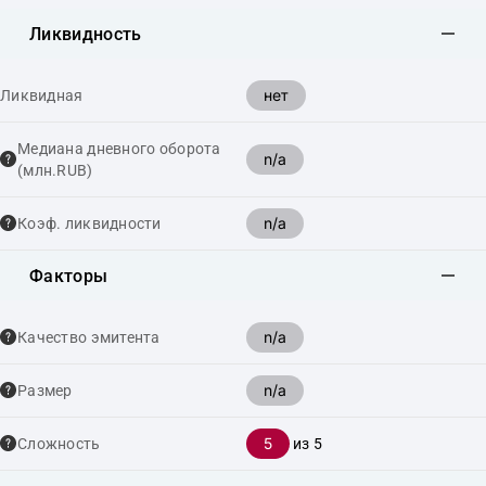
Ликвидность
нет
Ликвидная
Медиана дневного оборота
n/a
(млн.RUB)
n/a
Коэф. ликвидности
Факторы
n/a
Качество эмитента
n/a
Размер
5
Сложность
из 5