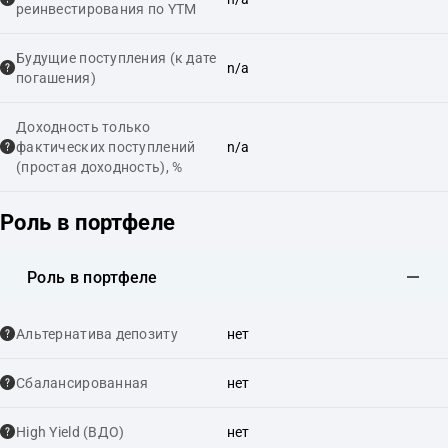
реинвестирования по YTM
Будущие поступления (к дате
n/a
погашения)
Доходность только
фактических поступлений
n/a
(простая доходность), %
Роль в портфеле
Роль в портфеле
Альтернатива депозиту
нет
Сбалансированная
нет
High Yield (ВДО)
нет