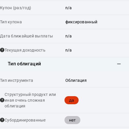
Купон (раз/год)
n/a
Тип купона
фиксированный
Дата ближайшей выплаты
n/a
Текущая доходность
n/a
Тип облигаций
Тип инструмента
Облигация
Структурный продукт или
да
иная очень сложная
облигация
нет
Cубординированные