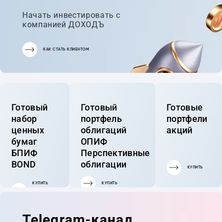
Начать инвестировать с
компанией ДОХОДЪ
КАК СТАТЬ КЛИЕНТОМ
Готовый
Готовый
Готовые
набор
портфель
портфели
ценных
облигаций
акций
бумаг
ОПИФ
БПИФ
Перспективные
BOND
облигации
КУПИТЬ
КУПИТЬ
КУПИТЬ
ГОТОВЫЙ
ПОРТФЕЛЬ
Telegram-канал