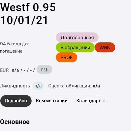
Westf 0.95
10/01/21
Долгосрочная
94.5 года до:
В обращении
WRN
погашение
PROF
n/a
EUR
n/a
/
-
/
-
/
Ликвидность:
n/a
Оценка облигации:
n/a
Подробно
Комментарии
Календарь выплат
Основное