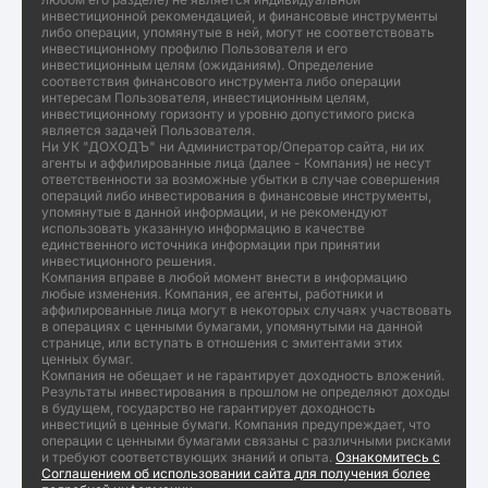
инвестиционной рекомендацией, и финансовые инструменты
либо операции, упомянутые в ней, могут не соответствовать
инвестиционному профилю Пользователя и его
инвестиционным целям (ожиданиям). Определение
соответствия финансового инструмента либо операции
интересам Пользователя, инвестиционным целям,
инвестиционному горизонту и уровню допустимого риска
является задачей Пользователя.
Ни УК "ДОХОДЪ" ни Администратор/Оператор сайта, ни их
агенты и аффилированные лица (далее - Компания) не несут
ответственности за возможные убытки в случае совершения
операций либо инвестирования в финансовые инструменты,
упомянутые в данной информации, и не рекомендуют
использовать указанную информацию в качестве
единственного источника информации при принятии
инвестиционного решения.
Компания вправе в любой момент внести в информацию
любые изменения. Компания, ее агенты, работники и
аффилированные лица могут в некоторых случаях участвовать
в операциях с ценными бумагами, упомянутыми на данной
странице, или вступать в отношения с эмитентами этих
ценных бумаг.
Компания не обещает и не гарантирует доходность вложений.
Результаты инвестирования в прошлом не определяют доходы
в будущем, государство не гарантирует доходность
инвестиций в ценные бумаги. Компания предупреждает, что
операции с ценными бумагами связаны с различными рисками
и требуют соответствующих знаний и опыта.
Ознакомитесь с
Соглашением об использовании сайта для получения более