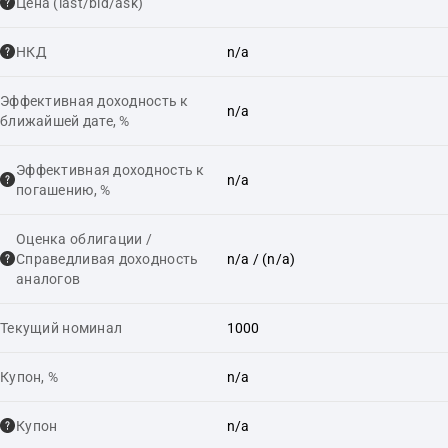
Цена (last/bid/ask)
НКД
n/a
Эффективная доходность к
n/a
ближайшей дате, %
Эффективная доходность к
n/a
погашению, %
Оценка облигации /
Справедливая доходность
n/a
/ (n/a)
аналогов
Текущий номинал
1000
Купон, %
n/a
Купон
n/a