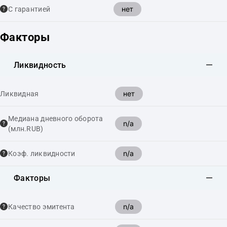
нет
С гарантией
Факторы
Ликвидность
нет
Ликвидная
Медиана дневного оборота
n/a
(млн.RUB)
n/a
Коэф. ликвидности
Факторы
n/a
Качество эмитента