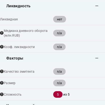
Ликвидность
нет
Ликвидная
Медиана дневного оборота
n/a
(млн.RUB)
n/a
Коэф. ликвидности
Факторы
n/a
Качество эмитента
n/a
Размер
5
Сложность
из 5