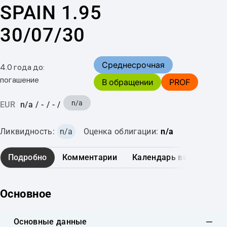
SPAIN 1.95
30/07/30
Среднесрочная
4.0 года до:
погашение
В обращении
PROF
n/a
EUR
n/a
/
-
/
-
/
Ликвидность:
n/a
Оценка облигации:
n/a
Подробно
Комментарии
Календарь выплат
Основное
Основные данные