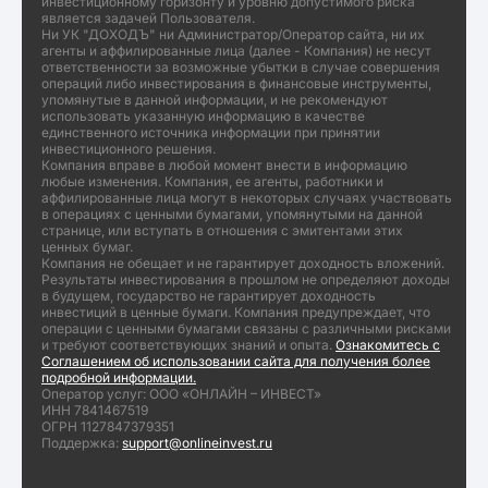
инвестиционному горизонту и уровню допустимого риска
является задачей Пользователя.
Ни УК "ДОХОДЪ" ни Администратор/Оператор сайта, ни их
агенты и аффилированные лица (далее - Компания) не несут
ответственности за возможные убытки в случае совершения
операций либо инвестирования в финансовые инструменты,
упомянутые в данной информации, и не рекомендуют
использовать указанную информацию в качестве
единственного источника информации при принятии
инвестиционного решения.
Компания вправе в любой момент внести в информацию
любые изменения. Компания, ее агенты, работники и
аффилированные лица могут в некоторых случаях участвовать
в операциях с ценными бумагами, упомянутыми на данной
странице, или вступать в отношения с эмитентами этих
ценных бумаг.
Компания не обещает и не гарантирует доходность вложений.
Результаты инвестирования в прошлом не определяют доходы
в будущем, государство не гарантирует доходность
инвестиций в ценные бумаги. Компания предупреждает, что
операции с ценными бумагами связаны с различными рисками
и требуют соответствующих знаний и опыта.
Ознакомитесь с
Соглашением об использовании сайта для получения более
подробной информации.
Оператор услуг: ООО «ОНЛАЙН – ИНВЕСТ»
ИНН 7841467519
ОГРН 1127847379351
Поддержка:
support@onlineinvest.ru