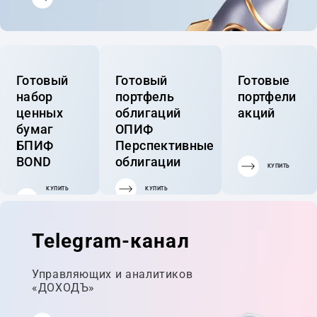
Готовый
Готовый
Готовые
набор
портфель
портфели
ценных
облигаций
акций
бумаг
ОПИФ
БПИФ
Перспективные
BOND
облигации
КУПИТЬ
КУПИТЬ
КУПИТЬ
ГОТОВЫЙ
ПОРТФЕЛЬ
Telegram-канал
Управляющих и аналитиков
«ДОХОДЪ»