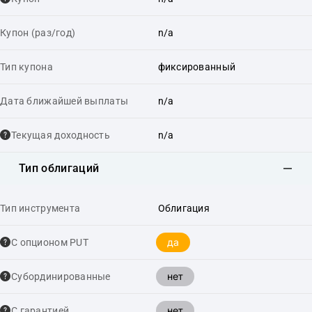
Купон (раз/год)
n/a
Тип купона
фиксированный
Дата ближайшей выплаты
n/a
Текущая доходность
n/a
Тип облигаций
Тип инструмента
Облигация
да
С опционом PUT
нет
Cубординированные
нет
С гарантией