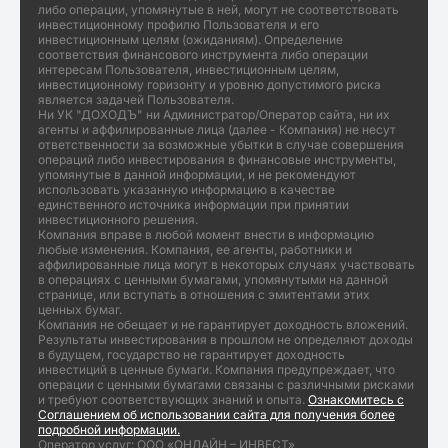
либо операции, упомянутые в ней, могут не соответствовать
инвестиционному профилю Пользователя и его
инвестиционным целям (ожиданиям). Определение
соответствия финансового инструмента либо операции
интересам Пользователя, инвестиционным целям,
инвестиционному горизонту и уровню допустимого риска
является задачей Пользователя.
Ни УК "ДОХОДЪ" ни Администратор/Оператор сайта, ни их
агенты и аффилированные лица (далее - Компания) не несут
ответственности за возможные убытки в случае совершения
операций либо инвестирования в финансовые инструменты,
упомянутые в данной информации, и не рекомендуют
использовать указанную информацию в качестве
единственного источника информации при принятии
инвестиционного решения.
Компания вправе в любой момент внести в информацию
любые изменения. Компания, ее агенты, работники и
аффилированные лица могут в некоторых случаях участвовать
в операциях с ценными бумагами, упомянутыми на данной
странице, или вступать в отношения с эмитентами этих
ценных бумаг.
Компания не обещает и не гарантирует доходность вложений.
Результаты инвестирования в прошлом не определяют доходы
в будущем, государство не гарантирует доходность
инвестиций в ценные бумаги. Компания предупреждает, что
операции с ценными бумагами связаны с различными рисками
и требуют соответствующих знаний и опыта.
Ознакомитесь с
Соглашением об использовании сайта для получения более
подробной информации.
Оператор услуг: ООО «ОНЛАЙН – ИНВЕСТ»