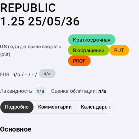
REPUBLIC
1.25 25/05/36
Краткосрочная
0.8 года до: право продать
В обращении
PUT
(put)
PROF
n/a
EUR
n/a
/
-
/
-
/
Ликвидность:
n/a
Оценка облигации:
n/a
Подробно
Комментарии
Календарь выплат
Основное