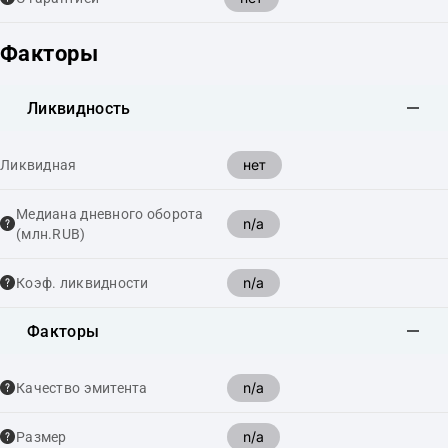
Факторы
Ликвидность
нет
Ликвидная
Медиана дневного оборота
n/a
(млн.RUB)
n/a
Коэф. ликвидности
Факторы
n/a
Качество эмитента
n/a
Размер