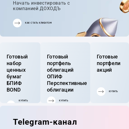
Начать инвестировать с
компанией ДОХОДЪ
КАК СТАТЬ КЛИЕНТОМ
Готовый
Готовый
Готовые
набор
портфель
портфели
ценных
облигаций
акций
бумаг
ОПИФ
БПИФ
Перспективные
BOND
облигации
КУПИТЬ
КУПИТЬ
КУПИТЬ
ГОТОВЫЙ
ПОРТФЕЛЬ
Telegram-канал