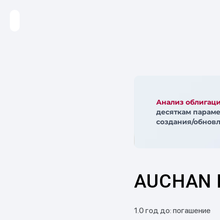
Анализ облигац
десяткам параме
создания/обновл
AUCHAN H
1.0 год до: погашение