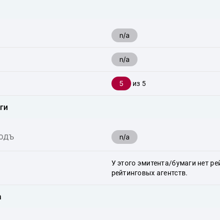
n/a
n/a
5
из 5
ги
n/a
ХОДЪ
У этого эмитента/бумаги нет ре
рейтинговых агентств.
а