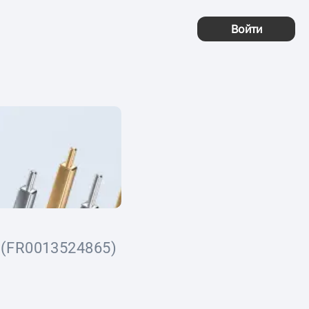
Войти
(FR0013524865)