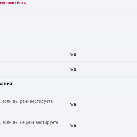
изу эмитента
n/a
n/a
вания
 если вы реинвестируете
n/a
 если вы не реинвестируете
n/a