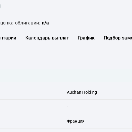
ценка облигации:
n/a
нтарии
Календарь выплат
График
Подбор зам
Auchan Holding
-
Франция