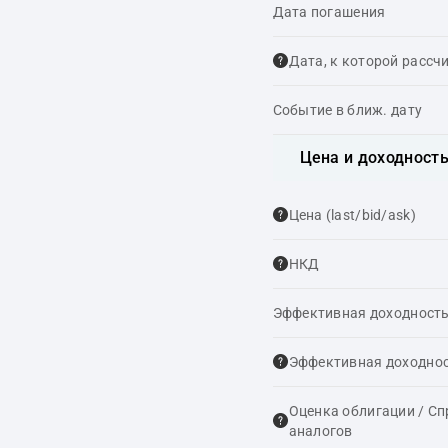
Дата погашения
Дата, к которой рассч
Событие в ближ. дату
Цена и доходност
Цена (last/bid/ask)
НКД
Эффективная доходность
Эффективная доходнос
Оценка облигации / С
аналогов