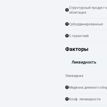
Структурный продукт 
облигация
Cубординированные
С гарантией
Факторы
Ликвидность
Ликвидная
Медиана дневного обо
Коэф. ликвидности