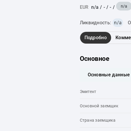
n/a
EUR
n/a
/
-
/
-
/
Ликвидность:
n/a
О
Подробно
Комме
Основное
Основные данные
Эмитент
Основной заемщик
Страна заемщика