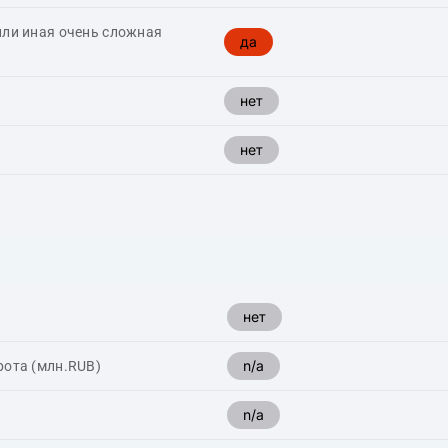
или иная очень сложная
да
нет
нет
нет
n/a
рота (млн.RUB)
n/a