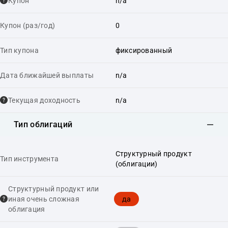
Купон
n/a
Купон (раз/год)
0
Тип купона
фиксированный
Дата ближайшей выплаты
n/a
Текущая доходность
n/a
Тип облигаций
Структурный продукт
Тип инструмента
(облигации)
Структурный продукт или
да
иная очень сложная
облигация