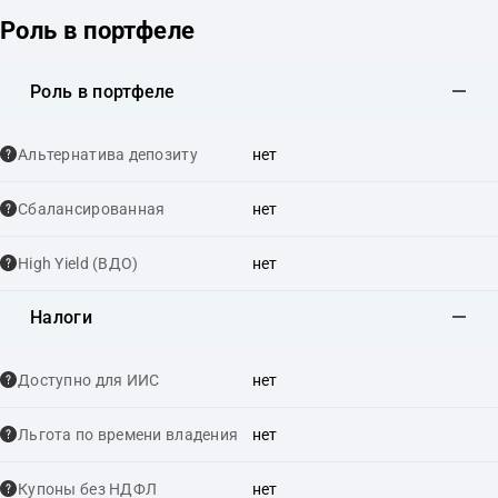
Роль в портфеле
Роль в портфеле
Альтернатива депозиту
нет
Сбалансированная
нет
High Yield (ВДО)
нет
Налоги
Доступно для ИИС
нет
Льгота по времени владения
нет
Купоны без НДФЛ
нет