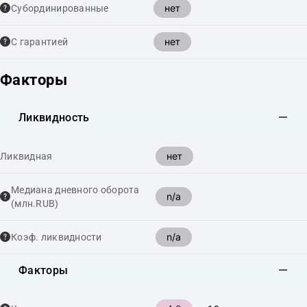
нет
Cубординированные
нет
С гарантией
Факторы
Ликвидность
нет
Ликвидная
Медиана дневного оборота
n/a
(млн.RUB)
n/a
Коэф. ликвидности
Факторы