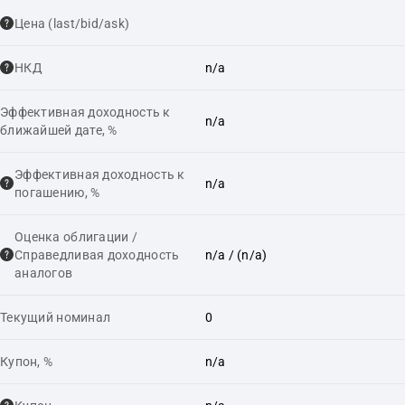
Цена (last/bid/ask)
НКД
n/a
Эффективная доходность к
n/a
ближайшей дате, %
Эффективная доходность к
n/a
погашению, %
Оценка облигации /
Справедливая доходность
n/a
/ (n/a)
аналогов
Текущий номинал
0
Купон, %
n/a