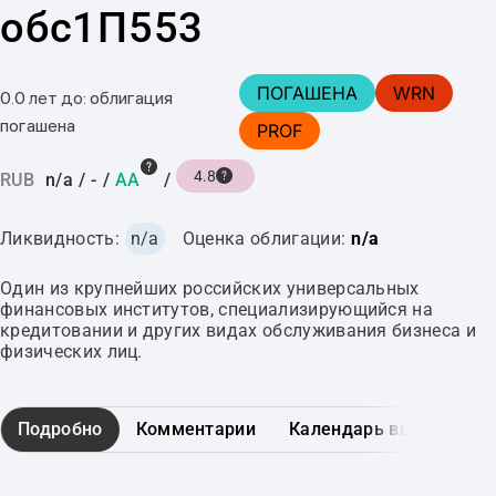
обс1П553
ПОГАШЕНА
WRN
0.0 лет до: облигация
погашена
PROF
4.8
RUB
n/a
/
-
/
AA
/
Ликвидность:
n/a
Оценка облигации:
n/a
Один из крупнейших российских универсальных
финансовых институтов, специализирующийся на
кредитовании и других видах обслуживания бизнеса и
физических лиц.
Подробно
Комментарии
Календарь выплат