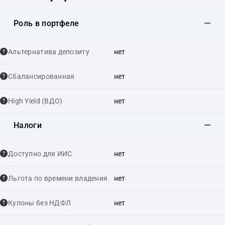
Роль в портфеле
Альтернатива депозиту
нет
Сбалансированная
нет
High Yield (ВДО)
нет
Налоги
Доступно для ИИС
нет
Льгота по времени владения
нет
Купоны без НДФЛ
нет