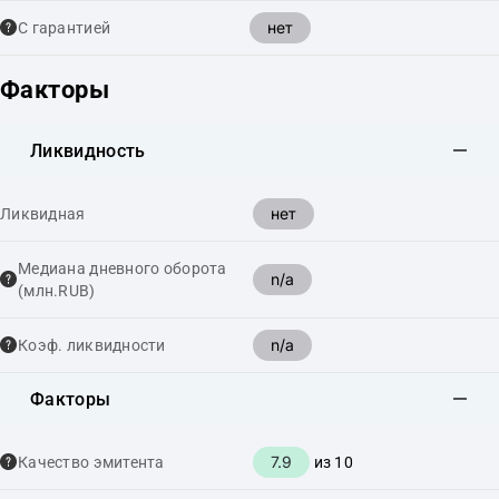
нет
С гарантией
Факторы
Ликвидность
нет
Ликвидная
Медиана дневного оборота
n/a
(млн.RUB)
n/a
Коэф. ликвидности
Факторы
7.9
Качество эмитента
из 10