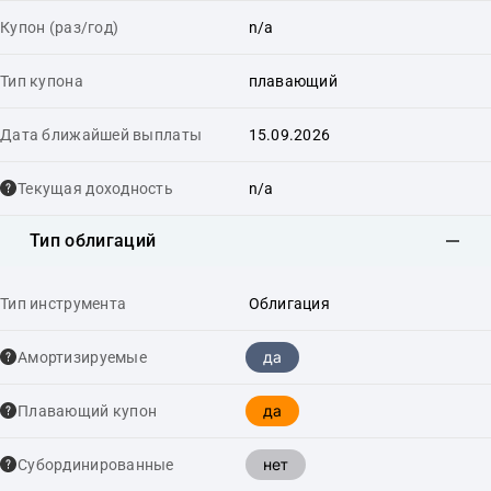
Купон (раз/год)
n/a
Тип купона
плавающий
Дата ближайшей выплаты
15.09.2026
Текущая доходность
n/a
Тип облигаций
Тип инструмента
Облигация
да
Амортизируемые
да
Плавающий купон
нет
Cубординированные