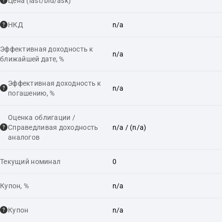
Цена (last/bid/ask)
НКД
n/a
Эффективная доходность к
n/a
ближайшей дате, %
Эффективная доходность к
n/a
погашению, %
Оценка облигации /
Справедливая доходность
n/a
/ (n/a)
аналогов
Текущий номинал
0
Купон, %
n/a
Купон
n/a