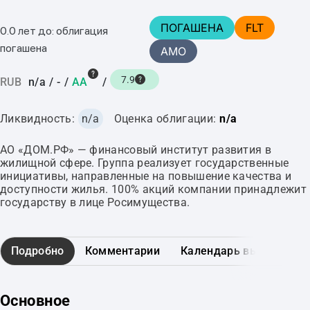
ПОГАШЕНА
FLT
0.0 лет до: облигация
погашена
AMO
7.9
RUB
n/a
/
-
/
AA
/
Ликвидность:
n/a
Оценка облигации:
n/a
АО «ДОМ.РФ» — финансовый институт развития в
жилищной сфере. Группа реализует государственные
инициативы, направленные на повышение качества и
доступности жилья. 100% акций компании принадлежит
государству в лице Росимущества.
Подробно
Комментарии
Календарь выплат
Основное