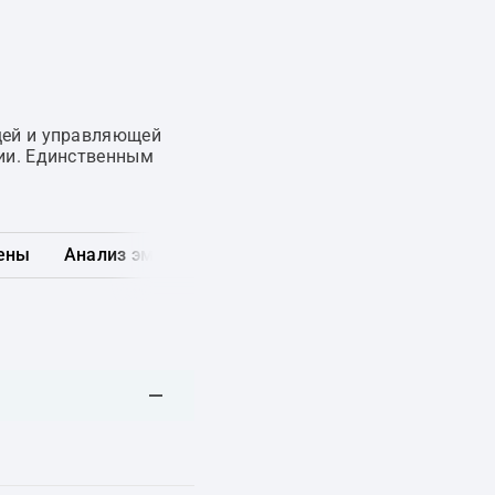
щей и управляющей
ии. Единственным
ены
Анализ эмитента
Карта рынка
Другие обл