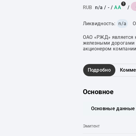
RUB
n/a
/
-
/
AA
/
Ликвидность:
n/a
О
ОАО «РЖД» является 
железными дорогами 
акционером компании
Подробно
Комме
Основное
Основные данные
Эмитент