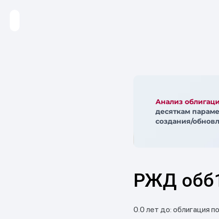
Анализ облигац
десяткам параме
создания/обновл
РЖД обб
0.0 лет до: облигация п