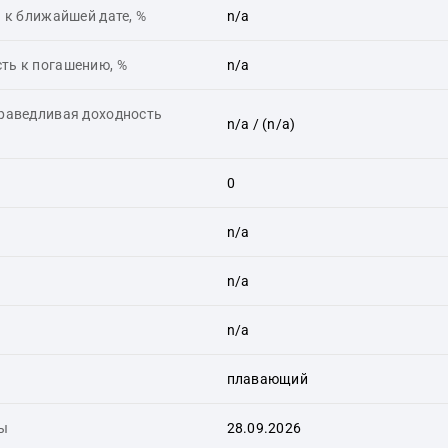
 к ближайшей дате, %
n/a
ть к погашению, %
n/a
праведливая доходность
n/a
/ (n/a)
0
n/a
n/a
n/a
плавающий
ты
28.09.2026