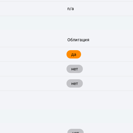
n/a
Облигация
да
нет
нет
нет