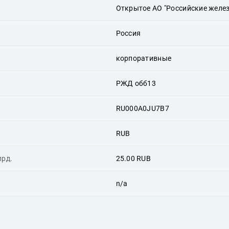
Открытое АО "Российские желез
Россия
корпоративные
РЖД обб13
RU000A0JU7B7
RUB
лрд.
25.00 RUB
n/a