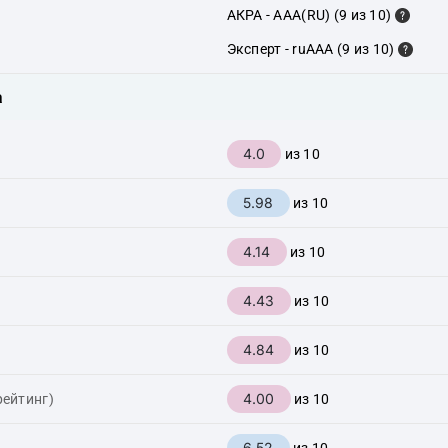
АКРА - AAA(RU) (9 из 10)
Эксперт - ruAAA (9 из 10)
а
4.0
из 10
5.98
из 10
4.14
из 10
4.43
из 10
4.84
из 10
4.00
рейтинг)
из 10
6.52