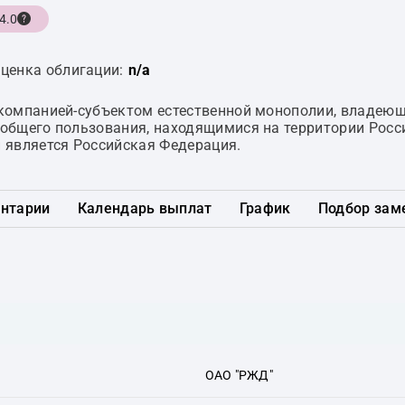
4.0
ценка облигации:
n/a
компанией-субъектом естественной монополии, владею
общего пользования, находящимися на территории Росс
 является Российская Федерация.
нтарии
Календарь выплат
График
Подбор зам
ОАО "РЖД"