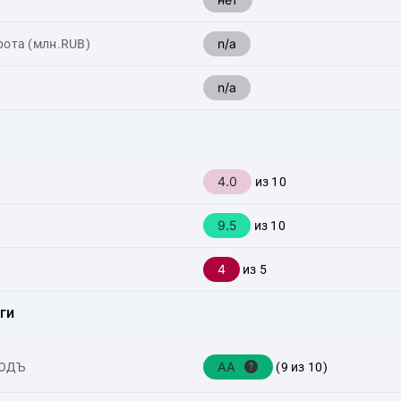
n/a
рота (млн.RUB)
n/a
4.0
из 10
9.5
из 10
4
из 5
ги
AA
ХОДЪ
(9 из 10)