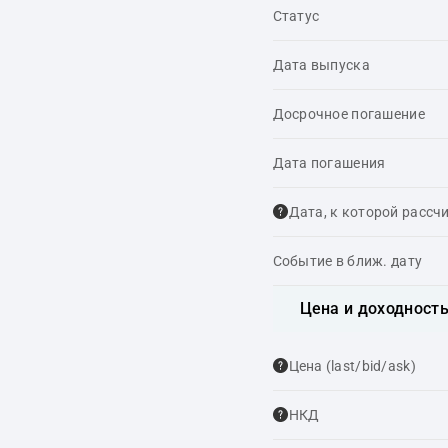
Статус
Дата выпуска
Досрочное погашение
Дата погашения
Дата, к которой рассч
Событие в ближ. дату
Цена и доходност
Цена (last/bid/ask)
НКД