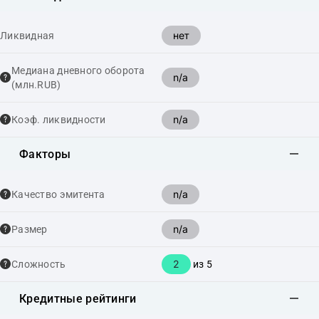
нет
Ликвидная
Медиана дневного оборота
n/a
(млн.RUB)
n/a
Коэф. ликвидности
Факторы
n/a
Качество эмитента
n/a
Размер
2
Сложность
из 5
Кредитные рейтинги