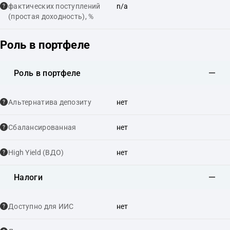
фактических поступлений
n/a
(простая доходность), %
Роль в портфеле
Роль в портфеле
Альтернатива депозиту
нет
Сбалансированная
нет
High Yield (ВДО)
нет
Налоги
Доступно для ИИС
нет