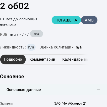
2 об02
0.0 лет до: облигация
ПОГАШЕНА
AMO
погашена
n/a
RUB
n/a
/
-
/
-
/
Ликвидность:
n/a
Оценка облигации:
n/a
Подробно
Комментарии
Календарь выплат
Основное
Основные данные
Эмитент
ЗАО "ИА Абсолют 2"