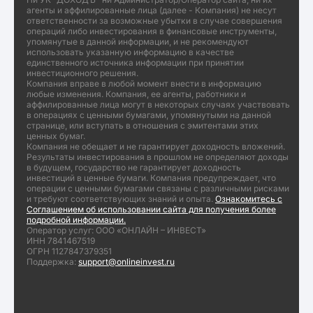
агенты и аффилированные лица (далее - Компания) не несут
ответственности за возможные убытки в случае совершения
операций либо инвестирования в финансовые инструменты,
упомянутые в данной информации, и не рекомендуют
использовать указанную информацию в качестве
единственного источника информации при принятии
инвестиционного решения.
Компания вправе в любой момент внести в информацию
любые изменения. Компания, ее агенты, работники и
аффилированные лица могут в некоторых случаях участвовать
в операциях с ценными бумагами, упомянутыми на данной
странице, или вступать в отношения с эмитентами этих
ценных бумаг.
Компания не обещает и не гарантирует доходность вложений.
Результаты инвестирования в прошлом не определяют доходы
в будущем, государство не гарантирует доходность
инвестиций в ценные бумаги. Компания предупреждает, что
операции с ценными бумагами связаны с различными рисками
и требуют соответствующих знаний и опыта.
Ознакомитесь с
Соглашением об использовании сайта для получения более
подробной информации.
Оператор услуг: ООО «ОНЛАЙН – ИНВЕСТ»
ИНН 7841467519
ОГРН 1127847379351
Поддержка:
support@onlineinvest.ru