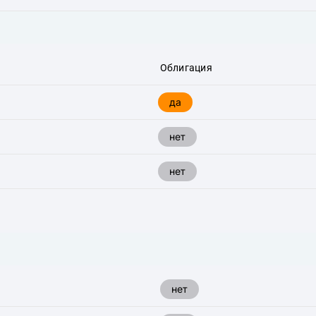
Облигация
да
нет
нет
нет