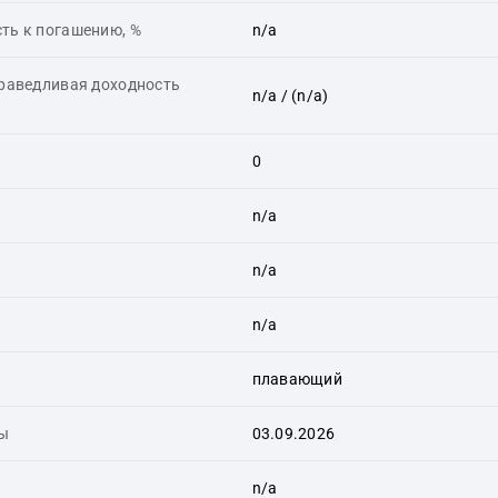
ть к погашению, %
n/a
праведливая доходность
n/a
/ (n/a)
0
n/a
n/a
n/a
плавающий
ты
03.09.2026
n/a