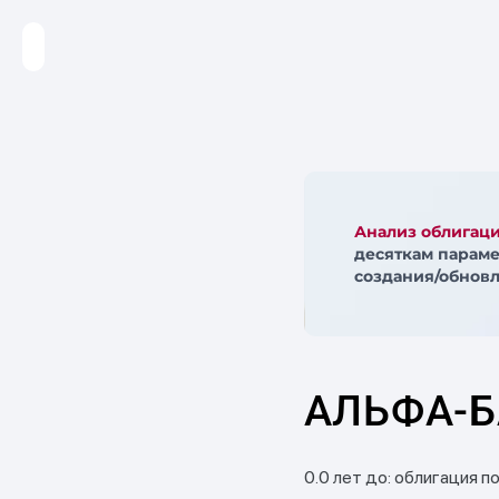
Анализ облигац
десяткам параме
создания/обновл
АЛЬФА-Б
0.0 лет до: облигация п