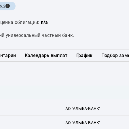
6.2
ценка облигации:
n/a
ий универсальный частный банк.
нтарии
Календарь выплат
График
Подбор зам
АО "АЛЬФА-БАНК"
АО "АЛЬФА-БАНК"