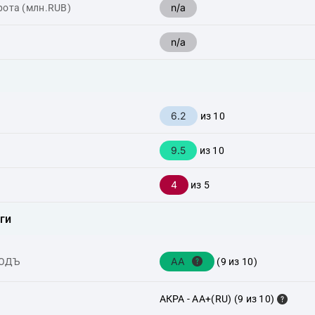
n/a
рота (млн.RUB)
n/a
6.2
из 10
9.5
из 10
4
из 5
ги
AA
ХОДЪ
(9 из 10)
АКРА - AA+(RU) (9 из 10)