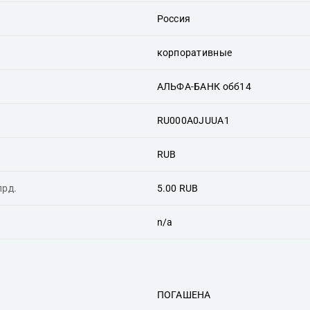
Россия
корпоративные
АЛЬФА-БАНК обб14
RU000A0JUUA1
RUB
лрд.
5.00 RUB
n/a
ПОГАШЕНА