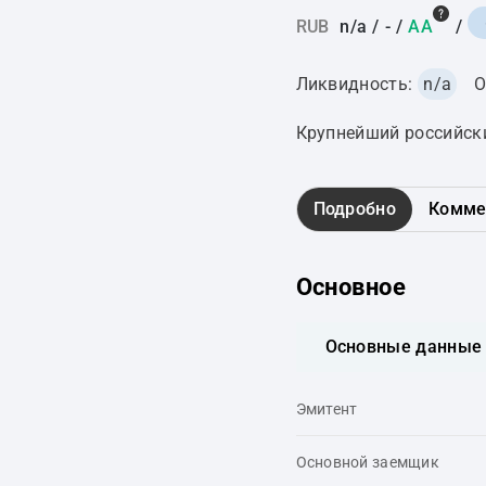
RUB
n/a
/
-
/
AA
/
Ликвидность:
n/a
О
Крупнейший российск
Подробно
Комме
Основное
Основные данные
Эмитент
Основной заемщик