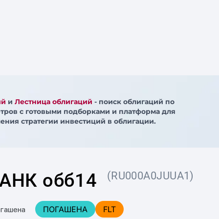
ий
и
Лестница облигаций
- поиск облигаций по
тров с готовыми подборками и платформа для
ения стратегии инвестиций в облигации.
АНК обб14
(RU000A0JUUA1)
ПОГАШЕНА
FLT
огашена