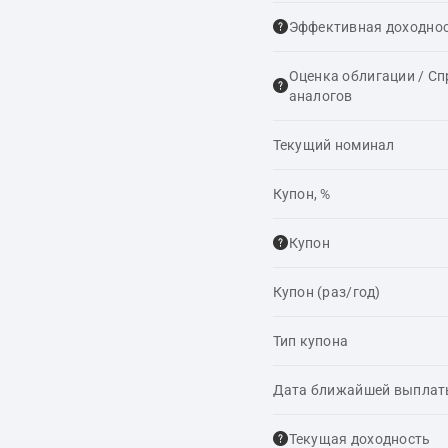
Эффективная доходнос
Оценка облигации / С
аналогов
Текущий номинал
Купон, %
Купон
Купон (раз/год)
Тип купона
Дата ближайшей выпла
Текущая доходность