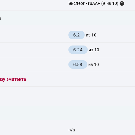
Эксперт - ruAA+ (9 из 10)
а
6.2
из 10
6.24
из 10
6.58
из 10
изу эмитента
n/a